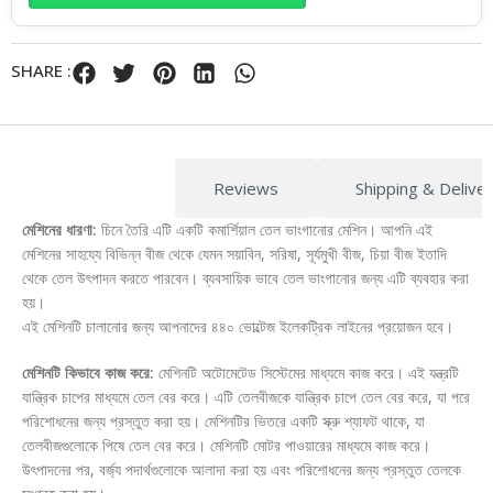
SHARE :
Description
Reviews
Shipping & Delive
মেশিনের ধারণা:
চিনে তৈরি এটি একটি কমার্শিয়াল তেল ভাংগানোর মেশিন। আপনি এই
মেশিনের সাহয্যে বিভিন্ন বীজ থেকে যেমন সয়াবিন, সরিষা, সূর্যমুখী বীজ, চিয়া বীজ ইতাদি
থেকে তেল উৎপাদন করতে পারবেন। ব্যবসায়িক ভাবে তেল ভাংগানোর জন্য এটি ব্যবহার করা
হয়।
এই মেশিনটি চালানোর জন্য আপনাদের ৪৪০ ভোল্টেজ ইলেকট্রিক লাইনের প্রয়োজন হবে।
মেশিনটি কিভাবে কাজ করে:
মেশিনটি অটোমেটেড সিস্টেমের মাধ্যমে কাজ করে। এই যন্ত্রটি
যান্ত্রিক চাপের মাধ্যমে তেল বের করে। এটি তেলবীজকে যান্ত্রিক চাপে তেল বের করে, যা পরে
পরিশোধনের জন্য প্রস্তুত করা হয়। মেশিনটির ভিতরে একটি স্ক্রু শ্যাফট থাকে, যা
তেলবীজগুলোকে পিষে তেল বের করে। মেশিনটি মোটর পাওয়ারের মাধ্যমে কাজ করে।
উৎপাদনের পর, বর্জ্য পদার্থগুলোকে আলাদা করা হয় এবং পরিশোধনের জন্য প্রস্তুত তেলকে