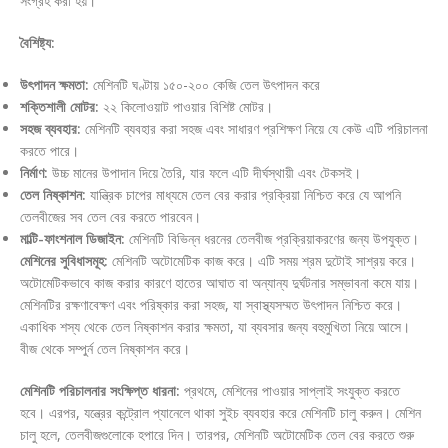
সংগ্রহ করা হয়।
বৈশিষ্ট্য:
উৎপাদন ক্ষমতা:
মেশিনটি ঘণ্টায় ১৫০-২০০ কেজি তেল উৎপাদন করে
শক্তিশালী মোটর:
২২ কিলোওয়াট পাওয়ার বিশিষ্ট মোটর।
সহজ ব্যবহার:
মেশিনটি ব্যবহার করা সহজ এবং সাধারণ প্রশিক্ষণ নিয়ে যে কেউ এটি পরিচালনা
করতে পারে।
নির্মাণ:
উচ্চ মানের উপাদান দিয়ে তৈরি, যার ফলে এটি দীর্ঘস্থায়ী এবং টেকসই।
তেল নিষ্কাশন:
যান্ত্রিক চাপের মাধ্যমে তেল বের করার প্রক্রিয়া নিশ্চিত করে যে আপনি
তেলবীজের সব তেল বের করতে পারবেন।
মাল্টি-ফাংশনাল ডিজাইন:
মেশিনটি বিভিন্ন ধরনের তেলবীজ প্রক্রিয়াকরণের জন্য উপযুক্ত।
মেশিনের সুবিধাসমূহ:
মেশিনটি অটোমেটিক কাজ করে। এটি সময় শ্রম দুটোই সাশ্রয় করে।
অটোমেটিকভাবে কাজ করার কারণে হাতের আঘাত বা অন্যান্য দুর্ঘটনার সম্ভাবনা কমে যায়।
মেশিনটির রক্ষণাবেক্ষণ এবং পরিষ্কার করা সহজ, যা স্বাস্থ্যসম্মত উৎপাদন নিশ্চিত করে।
একাধিক শস্য থেকে তেল নিষ্কাশন করার ক্ষমতা, যা ব্যবসার জন্য বহুমুখিতা নিয়ে আসে।
বীজ থেকে সম্পুর্ন তেল নিষ্কাশন করে।
মেশিনটি পরিচালনার সংক্ষিপ্ত ধারনা:
প্রথমে, মেশিনের পাওয়ার সাপ্লাই সংযুক্ত করতে
হবে। এরপর, যন্ত্রের কন্ট্রোল প্যানেলে থাকা সুইচ ব্যবহার করে মেশিনটি চালু করুন। মেশিন
চালু হলে, তেলবীজগুলোকে হপারে দিন। তারপর, মেশিনটি অটোমেটিক তেল বের করতে শুরু