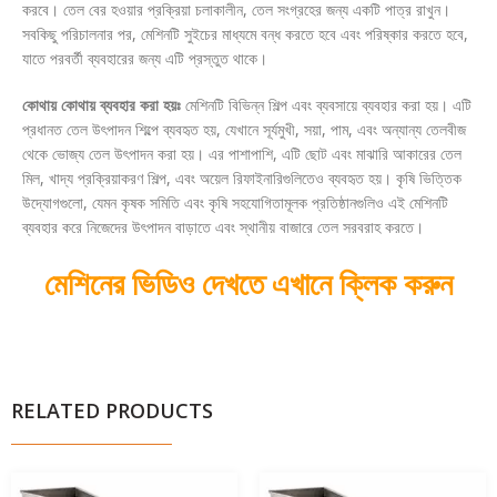
করবে। তেল বের হওয়ার প্রক্রিয়া চলাকালীন, তেল সংগ্রহের জন্য একটি পাত্র রাখুন।
সবকিছু পরিচালনার পর, মেশিনটি সুইচের মাধ্যমে বন্ধ করতে হবে এবং পরিষ্কার করতে হবে,
যাতে পরবর্তী ব্যবহারের জন্য এটি প্রস্তুত থাকে।
কোথায় কোথায় ব্যবহার করা হয়ঃ
মেশিনটি বিভিন্ন শিল্প এবং ব্যবসায়ে ব্যবহার করা হয়। এটি
প্রধানত তেল উৎপাদন শিল্পে ব্যবহৃত হয়, যেখানে সূর্যমুখী, সয়া, পাম, এবং অন্যান্য তেলবীজ
থেকে ভোজ্য তেল উৎপাদন করা হয়। এর পাশাপাশি, এটি ছোট এবং মাঝারি আকারের তেল
মিল, খাদ্য প্রক্রিয়াকরণ শিল্প, এবং অয়েল রিফাইনারিগুলিতেও ব্যবহৃত হয়। কৃষি ভিত্তিক
উদ্যোগগুলো, যেমন কৃষক সমিতি এবং কৃষি সহযোগিতামূলক প্রতিষ্ঠানগুলিও এই মেশিনটি
ব্যবহার করে নিজেদের উৎপাদন বাড়াতে এবং স্থানীয় বাজারে তেল সরবরাহ করতে।
মেশিনের ভিডিও দেখতে এখানে ক্লিক করুন
RELATED PRODUCTS