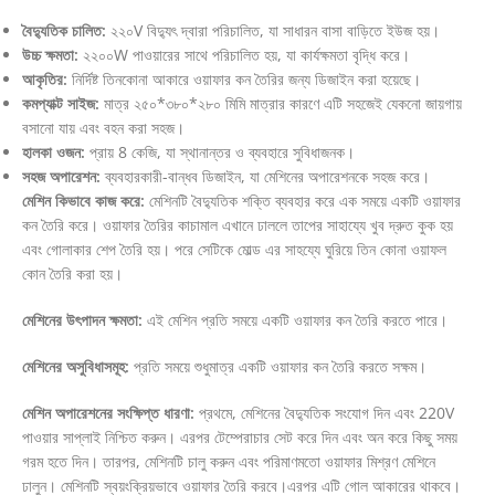
বৈদ্যুতিক চালিত:
২২০V বিদ্যুৎ দ্বারা পরিচালিত, যা সাধারন বাসা বাড়িতে ইউজ হয়।
উচ্চ ক্ষমতা:
২২০০W পাওয়ারের সাথে পরিচালিত হয়, যা কার্যক্ষমতা বৃদ্ধি করে।
আকৃতির:
নির্দিষ্ট তিনকোনা আকারে ওয়াফার কন তৈরির জন্য ডিজাইন করা হয়েছে।
কমপ্যাক্ট সাইজ:
মাত্র ২৫০*৩৮০*২৮০ মিমি মাত্রার কারণে এটি সহজেই যেকনো জায়গায়
বসানো যায় এবং বহন করা সহজ।
হালকা ওজন:
প্রায় 8 কেজি, যা স্থানান্তর ও ব্যবহারে সুবিধাজনক।
সহজ অপারেশন:
ব্যবহারকারী-বান্ধব ডিজাইন, যা মেশিনের অপারেশনকে সহজ করে।
মেশিন কিভাবে কাজ করে:
মেশিনটি বৈদ্যুতিক শক্তি ব্যবহার করে এক সময়ে একটি ওয়াফার
কন তৈরি করে। ওয়াফার তৈরির কাচামাল এখানে ঢাললে তাপের সাহায্যে খুব দ্রুত কুক হয়
এবং গোলাকার শেপ তৈরি হয়। পরে সেটিকে মোল্ড এর সাহয্যে ঘুরিয়ে তিন কোনা ওয়াফল
কোন তৈরি করা হয়।
মেশিনের উৎপাদন ক্ষমতা:
এই মেশিন প্রতি সময়ে একটি ওয়াফার কন তৈরি করতে পারে।
মেশিনের অসুবিধাসমূহ:
প্রতি সময়ে শুধুমাত্র একটি ওয়াফার কন তৈরি করতে সক্ষম।
মেশিন অপারেশনের সংক্ষিপ্ত ধারণা:
প্রথমে, মেশিনের বৈদ্যুতিক সংযোগ দিন এবং 220V
পাওয়ার সাপ্লাই নিশ্চিত করুন। এরপর টেম্পেরাচার সেট করে দিন এবং অন করে কিছু সময়
গরম হতে দিন। তারপর, মেশিনটি চালু করুন এবং পরিমাণমতো ওয়াফার মিশ্রণ মেশিনে
ঢালুন। মেশিনটি স্বয়ংক্রিয়ভাবে ওয়াফার তৈরি করবে।এরপর এটি গোল আকারের থাকবে।