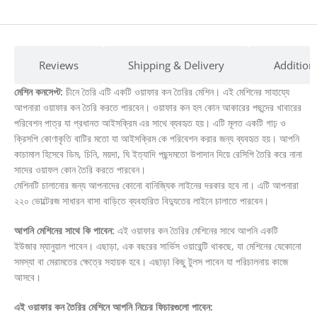
Reviews
Shipping & Delivery
Addition
মেশিন কনসেপ্ট:
চীনে তৈরি এটি একটি ওয়াফার কন তৈরির মেশিন। এই মেশিনের সাহায্যে
আপনারা ওয়াফার কন তৈরি করতে পারবেন। ওয়াফার কন হল কোন আকারের পছন্দের খাবারের
পরিবেশন পাত্র যা প্রধানত আইসক্রিম এর সাথে ব্যবহৃত হয়। এটি মূলত একটি গাঢ় ও
ক্রিসপি কোণাকৃতি বাটির মতো যা আইসক্রিম কে পরিবেশন করার জন্য ব্যবহৃত হয়। আপনি
কাচামাল হিসেবে ডিম, চিনি, ময়দা, ঘি ইত্যাদি পছন্দমতো উপাদান দিয়ে রেসিপি তৈরি করে নানা
সাদের ওয়াফল কোন তৈরি করতে পারবেন।
মেশিনটি চালানোর জন্য আপনাদের কোনো বানিজ্যিক লাইনের দরকার হবে না। এটি আপনারা
২২০ ভোল্টেরজ সাধারন বাসা বাড়িতে ব্যবহারিত বিদ্যুতের লাইনে চালাতে পারবেন।
আপনি মেশিনের সাথে কি পাবেন:
এই ওয়াফার কন তৈরির মেশিনের সাথে আপনি একটি
ইউজার ম্যানুয়াল পাবেন। এছাড়া, এক বছরের সার্ভিস ওয়ারেন্টি থাকছে, যা মেশিনের যেকোনো
সমস্যা বা মেরামতের ক্ষেত্রে সহায়ক হবে। এছাড়া কিছু টুলস পাবেন যা পরিচালনায় কাজে
আসবে।
এই ওয়াফার কন তৈরির মেশিনে আপনি নিচের ফিচারগুলো পাবেন: