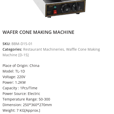
WAFER CONE MAKING MACHINE
SKU:
BBM-D15-01
Categories:
Restaurant Machineries
,
Waffle Cone Making
Machine [D-15]
Place of Origin: China
Model: TL-1D
Voltage: 220V
Power: 1.2KW
Capacity : 1Pcs/Time
Power Source: Electric
Temperature Range: 50-300
Dimension: 250*360*270mm
Weight: 7 KG[Approx.]