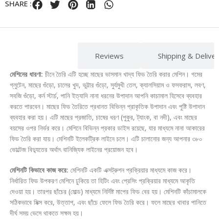
SHARE :
Description
Reviews
Shipping & Delive
মেশিনের ধারণা:
চীনে তৈরি এটি হচ্ছে মাছের ভাসমান খাদ্য ফিড তৈরি করার মেশিন। গমের
গ্লুটেন, মাছের গুঁড়ো, চালের খুদ, ভুট্টার গুঁড়ো, সুর্যমুখী তেল, ক্যালসিয়াম ও ফসফরাস, লবণ,
সবজি গুঁড়ো, কর্ন স্টার্চ, পানি ইত্যাদি নানা ধরনের উপাদান আপনি কাচামাল হিসেবে ব্যবহার
করতে পারবেন। মাছের ফিড তৈরিতে প্রধানত বিভিন্ন প্রাকৃতিক উপাদান এবং পুষ্টি উপাদান
ব্যবহার করা হয়। এটি মাছের প্রজাতি, চাষের ধরণ (পুকুর, ট্যাংক, বা নদী), এবং মাছের
বয়সের ওপর নির্ভর করে। মেশিনে বিভিন্ন প্রকার ডাইস রয়েছে, যার মাধ্যমে নানা আকারের
ফিড তৈরি করা যায়। মেশিনটি ইলেকট্রিক লাইনে চলে। এটি চালানোর জন্য আপনার ৩৮০
ভোল্টেজ বিদ্যুতের অর্থাৎ বানিজ্যিক লাইনের প্রয়োজন হবে।
মেশিনটি কিভাবে কাজ করে:
মেশিনটি একটি এক্সট্রুশন প্রক্রিয়ার মাধ্যমে কাজ করে।
নির্ধারিত ফিড উপকরণ মেশিনে ঢুকিয়ে তা হিটিং এবং প্রেসিং প্রক্রিয়ার মাধ্যমে আকৃতি
দেওয়া হয়। তারপর ছাঁচের (মোল্ড) মাধ্যমে নির্দিষ্ট মাপের ফিড বের হয়। মেশিনটি কাঁচামালকে
সঠিকভাবে মিক্স করে, উত্তাপ, এবং ছাঁচে ফেলে ফিড তৈরি করে। ফলে মাছের খাবার পানিতে
দীর্ঘ সময় ভেসে থাকতে সক্ষম হয়।