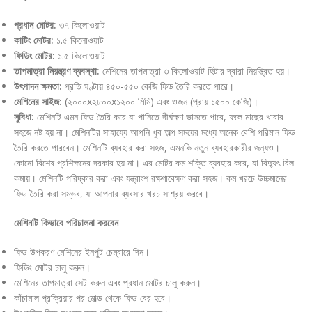
প্রধান মোটর:
৩৭ কিলোওয়াট
কাটিং মোটর:
১.৫ কিলোওয়াট
ফিডিং মোটর:
১.৫ কিলোওয়াট
তাপমাত্রা নিয়ন্ত্রণ ব্যবস্থা:
মেশিনের তাপমাত্রা ৩ কিলোওয়াট হিটার দ্বারা নিয়ন্ত্রিত হয়।
উৎপাদন ক্ষমতা:
প্রতি ঘণ্টায় ৪৫০-৫৫০ কেজি ফিড তৈরি করতে পারে।
মেশিনের সাইজ:
(২০০০x২৮০০x১২০০ মিমি) এবং ওজন (প্রায় ১৫০০ কেজি)।
সুবিধা:
মেশিনটি এমন ফিড তৈরি করে যা পানিতে দীর্ঘক্ষণ ভাসতে পারে, ফলে মাছের খাবার
সহজে নষ্ট হয় না। মেশিনটির সাহায্যে আপনি খুব অল্প সময়ের মধ্যে অনেক বেশি পরিমান ফিড
তৈরি করতে পারবেন। মেশিনটি ব্যবহার করা সহজ, এমনকি নতুন ব্যবহারকারীর জন্যও।
কোনো বিশেষ প্রশিক্ষনের দরকার হয় না। এর মোটর কম শক্তি ব্যবহার করে, যা বিদ্যুৎ বিল
কমায়। মেশিনটি পরিষ্কার করা এবং যন্ত্রাংশ রক্ষণাবেক্ষণ করা সহজ। কম খরচে উচ্চমানের
ফিড তৈরি করা সম্ভব, যা আপনার ব্যবসার খরচ সাশ্রয় করবে।
মেশিনটি কিভাবে পরিচালনা করবেন
ফিড উপকরণ মেশিনের ইনপুট চেম্বারে দিন।
ফিডিং মোটর চালু করুন।
মেশিনের তাপমাত্রা সেট করুন এবং প্রধান মোটর চালু করুন।
কাঁচামাল প্রক্রিয়ার পর মোল্ড থেকে ফিড বের হবে।