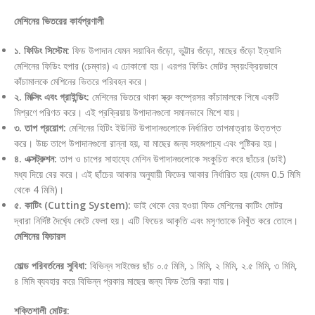
মেশিনের ভিতরের কার্যপ্রণালী
১. ফিডিং সিস্টেম:
ফিড উপাদান যেমন সয়াবিন গুঁড়ো, ভুট্টার গুঁড়ো, মাছের গুঁড়ো ইত্যাদি
মেশিনের ফিডিং হপার (চেম্বার) এ ঢোকানো হয়। এরপর ফিডিং মোটর স্বয়ংক্রিয়ভাবে
কাঁচামালকে মেশিনের ভিতরে পরিবহন করে।
২. মিক্সিং এবং গ্রাইন্ডিং:
মেশিনের ভিতরে থাকা স্ক্রু কম্প্রেসর কাঁচামালকে পিষে একটি
মিশ্রণে পরিণত করে। এই প্রক্রিয়ায় উপাদানগুলো সমানভাবে মিশে যায়।
৩. তাপ প্রয়োগ:
মেশিনের হিটিং ইউনিট উপাদানগুলোকে নির্ধারিত তাপমাত্রায় উত্তপ্ত
করে। উচ্চ তাপে উপাদানগুলো রান্না হয়, যা মাছের জন্য সহজপাচ্য এবং পুষ্টিকর হয়।
৪. এক্সট্রুশন:
তাপ ও চাপের সাহায্যে মেশিন উপাদানগুলোকে সংকুচিত করে ছাঁচের (ডাই)
মধ্য দিয়ে বের করে। এই ছাঁচের আকার অনুযায়ী ফিডের আকার নির্ধারিত হয় (যেমন 0.5 মিমি
থেকে 4 মিমি)।
৫. কাটিং (Cutting System):
ডাই থেকে বের হওয়া ফিড মেশিনের কাটিং মোটর
দ্বারা নির্দিষ্ট দৈর্ঘ্যে কেটে ফেলা হয়। এটি ফিডের আকৃতি এবং মসৃণতাকে নিখুঁত করে তোলে।
মেশিনের ফিচারস
মোল্ড পরিবর্তনের সুবিধা:
বিভিন্ন সাইজের ছাঁচ ০.৫ মিমি, ১ মিমি, ২ মিমি, ২.৫ মিমি, ৩ মিমি,
৪ মিমি ব্যবহার করে বিভিন্ন প্রকার মাছের জন্য ফিড তৈরি করা যায়।
শক্তিশালী মোটর: