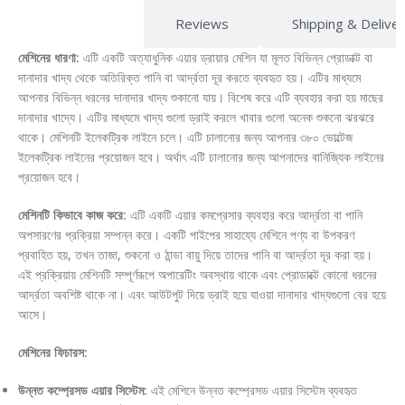
Description
Reviews
Shipping & Delive
মেশিনের ধারণা:
এটি একটি অত্যাধুনিক এয়ার ড্রায়ার মেশিন যা মূলত বিভিন্ন প্রোডাক্ট বা
দানাদার খাদ্য থেকে অতিরিক্ত পানি বা আর্দ্রতা দূর করতে ব্যবহৃত হয়। এটির মাধ্যমে
আপনার বিভিন্ন ধরনের দানাদার খাদ্য শুকানো যায়। বিশেষ করে এটি ব্যবহার করা হয় মাছের
দানাদার খাদ্যে। এটির মাধ্যমে খাদ্য গুলো ড্রাই করলে খাবার গুলো অনেক শুকনো ঝরঝরে
থাকে। মেশিনটি ইলেকট্রিক লাইনে চলে। এটি চালানোর জন্য আপনার ৩৮০ ভোল্টেজ
ইলেকট্রিক লাইনের প্রয়োজন হবে। অর্থাৎ এটি চালানোর জন্য আপনাদের বানিজ্যিক লাইনের
প্রয়োজন হবে।
মেশিনটি কিভাবে কাজ করে:
এটি একটি এয়ার কমপ্রেসার ব্যবহার করে আর্দ্রতা বা পানি
অপসারণের প্রক্রিয়া সম্পন্ন করে। একটি পাইপের সাহায্যে মেশিনে পণ্য বা উপকরণ
প্রবাহিত হয়, তখন তাজা, শুকনো ও ঠান্ডা বায়ু দিয়ে তাদের পানি বা আর্দ্রতা দূর করা হয়।
এই প্রক্রিয়ায় মেশিনটি সম্পূর্ণরূপে অপারেটিং অবস্থায় থাকে এবং প্রোডাক্টে কোনো ধরনের
আর্দ্রতা অবশিষ্ট থাকে না। এবং আউটপুট দিয়ে ড্রাই হয়ে যাওয়া দানাদার খাদ্যগুলো বের হয়ে
আসে।
মেশিনের ফিচারস:
উন্নত কম্প্রেসড এয়ার সিস্টেম:
এই মেশিনে উন্নত কম্প্রেসড এয়ার সিস্টেম ব্যবহৃত