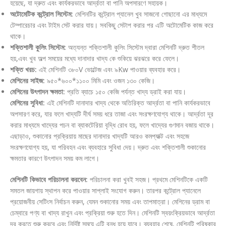
হয়েছে, যা দ্রুত এবং কার্যকরভাবে আর্দ্রতা বা পানি অপসারণে সহায়ক।
অটোমেটিক কন্ট্রোল সিস্টেম:
মেশিনটির কন্ট্রোল প্যানেল খুব সাজনো গোছানো এর মাধ্যমে
টেম্পারেচার এবং টাইম সেট করার যায়। সবকিছু সেটাপ করার পর এটি অটোমেটিক কাজ করে
থাকে।
শক্তিশালী কুলিং সিস্টেম:
অত্যন্ত শক্তিশালী কুলিং সিস্টেম দ্বারা মেশিনটি দ্রুত শীতল
হয়,এবং খুব অল্প সময়ের মধ্যে দানাদার খাদ্য কে শুকিয়ে ঝরঝরে করে ফেলে।
শক্তি খরচ:
এই মেশিনটি ৩৮০V ভোল্টেজ এবং ৯Kw পাওয়ার ব্যবহার করে।
মেশিনের সাইজ:
৯৫০*৬০০*১১০০ মিমি এবং ওজন ১৩০ কেজি।
মেশিনের উৎপাদন ক্ষমতা:
প্রতি ব্যাচে ১৫০ কেজি পর্যন্ত খাদ্য ড্রাই করা যায়।
মেশিনের সুবিধা:
এই মেশিনটি দানাদার খাদ্য থেকে অতিরিক্ত আর্দ্রতা বা পানি কার্যকরভাবে
অপসারণ করে, যার ফলে খাদ্যটি দীর্ঘ সময় ধরে তাজা এবং সংরক্ষণযোগ্য থাকে। আর্দ্রতা দূর
করার মাধ্যমে খাদ্যের পচন বা ব্যাকটেরিয়া বৃদ্ধি রোধ হয়, ফলে খাদ্যের গুণমান বজায় থাকে।
এছাড়াও, শুকানোর প্রক্রিয়ায় মাছের দানাদার খাদ্যটি আরও কমপ্যাক্ট এবং সহজে
সংরক্ষণযোগ্য হয়, যা পরিবহন এবং ব্যবহারে সুবিধা দেয়। দ্রুত এবং শক্তিশালী শুকানোর
ক্ষমতার কারণে উৎপাদন সময় কম লাগে।
মেশিনটি কিভাবে পরিচালনা করবেন:
পরিচালনা করা খুবই সহজ। প্রথমে মেশিনটিকে একটি
সমতল জায়গায় স্থাপন করে পাওয়ার সাপ্লাই সংযোগ করুন। তারপর কন্ট্রোল প্যানেলে
প্রয়োজনীয় সেটিংস নির্বাচন করুন, যেমন শুকানোর সময় এবং তাপমাত্রা। মেশিনের ড্রাম বা
চেম্বারে পণ্য বা খাদ্য রাখুন এবং প্রক্রিয়া শুরু হতে দিন। মেশিনটি স্বয়ংক্রিয়ভাবে আর্দ্রতা
দূর করতে শুরু করবে এবং নির্দিষ্ট সময়ে এটি বন্ধ হয়ে যাবে। ব্যবহার শেষে, মেশিনটি পরিষ্কার