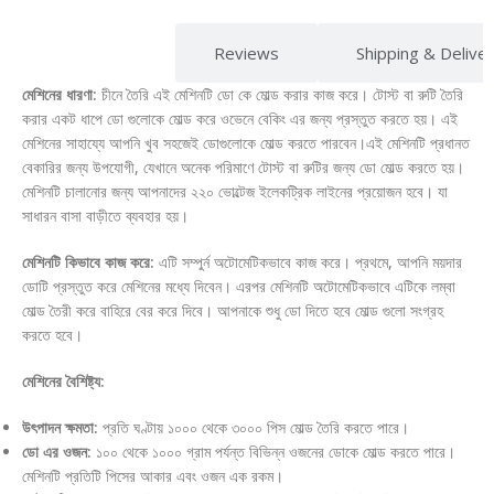
Description
Reviews
Shipping & Delive
মেশিনের ধারণা:
চীনে তৈরি এই মেশিনটি ডো কে মোল্ড করার কাজ করে। টোস্ট বা রুটি তৈরি
করার একট ধাপে ডো গুলোকে মোল্ড করে ওভেনে বেকিং এর জন্য প্রস্তুত করতে হয়। এই
মেশিনের সাহায্যে আপনি খুব সহজেই ডোগুলোকে মোল্ড করতে পারবেন।এই মেশিনটি প্রধানত
বেকারির জন্য উপযোগী, যেখানে অনেক পরিমাণে টোস্ট বা রুটির জন্য ডো মোল্ড করতে হয়।
মেশিনটি চালানোর জন্য আপনাদের ২২০ ভোল্টেজ ইলেকট্রিক লাইনের প্রয়োজন হবে। যা
সাধারন বাসা বাড়ীতে ব্যবহার হয়।
মেশিনটি কিভাবে কাজ করে:
এটি সম্পুর্ন অটোমেটিকভাবে কাজ করে। প্রথমে, আপনি ময়দার
ডোটি প্রস্তুত করে মেশিনের মধ্যে দিবেন। এরপর মেশিনটি অটোমেটিকভাবে এটিকে লম্বা
মোল্ড তৈরী করে বাহিরে বের করে দিবে। আপনাকে শুধু ডো দিতে হবে মোল্ড গুলো সংগ্রহ
করতে হবে।
মেশিনের বৈশিষ্ট্য:
উৎপাদন ক্ষমতা:
প্রতি ঘণ্টায় ১০০০ থেকে ৩০০০ পিস মোল্ড তৈরি করতে পারে।
ডো এর ওজন:
১০০ থেকে ১০০০ গ্রাম পর্যন্ত বিভিন্ন ওজনের ডোকে মোল্ড করতে পারে।
মেশিনটি প্রতিটি পিসের আকার এবং ওজন এক রকম।