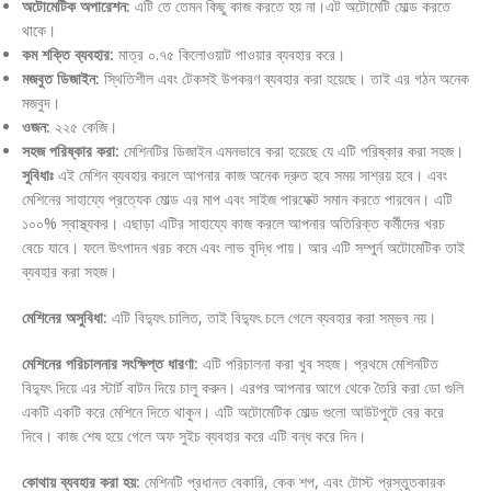
অটোমেটিক অপারেশন:
এটি তে তেমন কিছু কাজ করতে হয় না।এট অটোমেটি মোল্ড করতে
থাকে।
কম শক্তি ব্যবহার:
মাত্র ০.৭৫ কিলোওয়াট পাওয়ার ব্যবহার করে।
মজবুত ডিজাইন:
স্থিতিশীল এবং টেকসই উপকরণ ব্যবহার করা হয়েছে। তাই এর গঠন অনেক
মজবুদ।
ওজন:
২২৫ কেজি।
সহজ পরিষ্কার করা:
মেশিনটির ডিজাইন এমনভাবে করা হয়েছে যে এটি পরিষ্কার করা সহজ।
সুবিধাঃ
এই মেশিন ব্যবহার করলে আপনার কাজ অনেক দ্রুত হবে সময় সাশ্রয় হবে। এবং
মেশিনের সাহায্যে প্রত্যেক মোল্ড এর মাপ এবং সাইজ পারফেক্ট সমান করতে পারবেন। এটি
১০০% স্বাস্থ্যকর। এছাড়া এটির সাহায্যে কাজ করলে আপনার অতিরিক্ত কর্মীদের খরচ
বেচে যাবে। ফলে উৎপাদন খরচ কমে এবং লাভ বৃদ্ধি পায়। আর এটি সম্পুর্ন অটোমেটিক তাই
ব্যবহার করা সহজ।
মেশিনের অসুবিধা:
এটি বিদ্যুৎ চালিত, তাই বিদ্যুৎ চলে গেলে ব্যবহার করা সম্ভব নয়।
মেশিনের পরিচালনার সংক্ষিপ্ত ধারণা:
এটি পরিচালনা করা খুব সহজ। প্রথমে মেশিনটিত
বিদ্যুৎ দিয়ে এর স্টার্ট বাটন দিয়ে চালু করুন। এরপর আপনার আগে থেকে তৈরি করা ডো গুলি
একটি একটি করে মেশিনে দিতে থাকুন। এটি অটোমেটিক মোল্ড গুলো আউটপুটে বের করে
দিবে। কাজ শেষ হয়ে গেলে অফ সুইচ ব্যবহার করে এটি বন্ধ করে দিন।
কোথায় ব্যবহার করা হয়:
মেশিনটি প্রধানত বেকারি, কেক শপ, এবং টোস্ট প্রস্তুতকারক