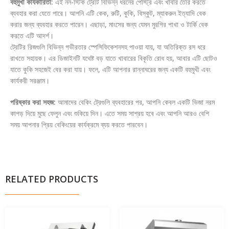
বহুমুখী কার্যকারিতা:
এই নন-স্টিক ট্রেটি বিভিন্ন ধরনের পেস্ট্রি এবং খাবার তৈরি করতে
ব্যবহার করা যেতে পারে। আপনি এটি কেক, রুটি, কুকি, বিস্কুট, ম্যাকরুন ইত্যাদি বেক
করার জন্য ব্যবহার করতে পারেন। এছাড়া, মাংসের জন্য যেমন মুরগির পাখা ও টার্কি বেক
করতে এটি আদর্শ।
ট্রেটির রিজগুলি বিভিন্ন গভীরতার স্পেসিফিকেশনসহ পাওয়া যায়, যা অতিরিক্ত রস ধরে
রাখতে সহায়ক। এর ডিজাইনটি যথেষ্ট বড় যাতে খাবারের বিকৃতি রোধ হয়, আবার এটি ছোটও
যাতে কুকি সহজেই বের করা যায়। ফলে, এটি আপনার রান্নাঘরের জন্য একটি বহুমুখী এবং
কার্যকরী সরঞ্জাম।
পরিষ্কার করা সহজ:
আমাদের বেকিং ট্রেগুলি ব্যবহারের পর, আপনি কেবল একটি ভিজা নরম
কাপড় দিয়ে মুছে ফেলুন এবং শুকিয়ে দিন। এতে সময় সাশ্রয় হবে এবং আপনি আরও বেশি
সময় আপনার প্রিয় বেকিংয়ের কার্যক্রমে ব্যয় করতে পারবেন।
RELATED PRODUCTS