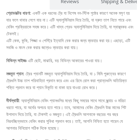
Description
Reviews
Shipping & Delive
প্রোডাক্টের ধারণা:
একটি এক ধরনের ট্রে যা বিশেষ নন-স্টিক পৃষ্ঠের কারণে অনেক মসৃণ হয়
যার ফলে খাবার লেগে যায় না। এটি অ্যালুমিনিয়াম দিয়ে তৈরি, যা দ্রুত তাপ নিতে পারে এবং
বেকিং প্রক্রিয়াকে সহজ করে। এটি খাদ্য গ্রেড অ্যালুমিনিয়াম দিয়ে তৈরি, যা স্বাস্থ্যকর এবং
টেকসই।
এটি কেক, কুকি, পিজ্জা ও পেস্ট্রি ইত্যাদি বেক করার জন্য ব্যবহার করা হয়। এছাড়া, এটি
সবজি ও মাংস বেক করার জন্যেও ব্যবহার করা যায়।
বিভিন্ন সাইজঃ
এটি ছোট, মাঝারি, বড় বিভিন্ন আকারের পাওয়া যায়।
মজবুত প্যান:
ট্রের প্যানটি মজবুত অ্যালুমিনিয়াম দিয়ে তৈরি, যা ১ মিমি পুরুত্বের কারণে
ট্রেগুলি উচ্চ তাপ পরিবাহিতা প্রদান করে এবং এর রিমে রোল করা প্রান্তগুলি অতিরিক্ত
শক্তি প্রদান করে যা প্যান বিকৃতি বা বাকা হয়ে যাওয়া রোধ করে।
দীর্ঘস্থায়ী
: অ্যালুমিনিয়াম বেকিং প্যানগুলির মধ্যে কিছু সময়ের সাথে সাথে স্ক্র্যাচ ও মরিচা
ধরতে পারে, যা অর্থের অপচয় হতে পারে। তবে, আমাদের বেকিং ট্রেগুলি উচ্চ মানের শিট
উপাদান দিয়ে তৈরি, যা টেকসই ও মজবুত। এই ট্রেগুলি আপনাকে বছরের পর বছর
নিরবচ্ছিন্নভাবে বেকিং করার সুবিধা প্রদান করে। তাই, আপনি নিশ্চিত হতে পারেন যে
আপনার বিনিয়োগ সঠিক দিকে হয়েছে।