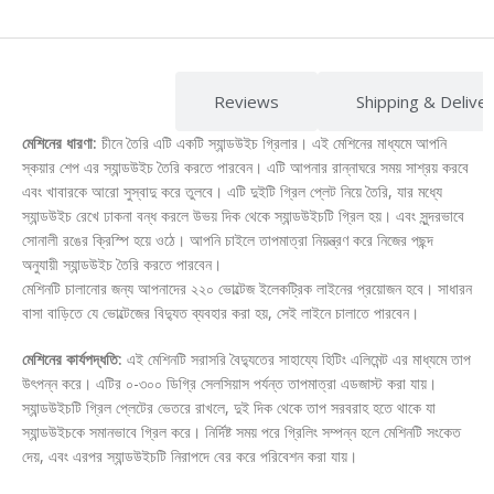
Description
Reviews
Shipping & Delive
মেশিনের ধারণা:
চীনে তৈরি এটি একটি স্যান্ডউইচ গ্রিলার। এই মেশিনের মাধ্যমে আপনি
স্কয়ার শেপ এর স্যান্ডউইচ তৈরি করতে পারবেন। এটি আপনার রান্নাঘরে সময় সাশ্রয় করবে
এবং খাবারকে আরো সুস্বাদু করে তুলবে। এটি দুইটি গ্রিল প্লেট নিয়ে তৈরি, যার মধ্যে
স্যান্ডউইচ রেখে ঢাকনা বন্ধ করলে উভয় দিক থেকে স্যান্ডউইচটি গ্রিল হয়। এবং সুন্দরভাবে
সোনালী রঙের ক্রিস্পি হয়ে ওঠে। আপনি চাইলে তাপমাত্রা নিয়ন্ত্রণ করে নিজের পছন্দ
অনুযায়ী স্যান্ডউইচ তৈরি করতে পারবেন।
মেশিনটি চালানোর জন্য আপনাদের ২২০ ভোল্টেজ ইলেকট্রিক লাইনের প্রয়োজন হবে। সাধারন
বাসা বাড়িতে যে ভোল্টেজের বিদ্যুত ব্যবহার করা হয়, সেই লাইনে চালাতে পারবেন।
মেশিনের কার্যপদ্ধতি:
এই মেশিনটি সরাসরি বৈদ্যুতের সাহায্যে হিটিং এলিমেন্ট এর মাধ্যমে তাপ
উৎপন্ন করে। এটির ০-৩০০ ডিগ্রি সেলসিয়াস পর্যন্ত তাপমাত্রা এডজাস্ট করা যায়।
স্যান্ডউইচটি গ্রিল প্লেটের ভেতরে রাখলে, দুই দিক থেকে তাপ সরবরাহ হতে থাকে যা
স্যান্ডউইচকে সমানভাবে গ্রিল করে। নির্দিষ্ট সময় পরে গ্রিলিং সম্পন্ন হলে মেশিনটি সংকেত
দেয়, এবং এরপর স্যান্ডউইচটি নিরাপদে বের করে পরিবেশন করা যায়।