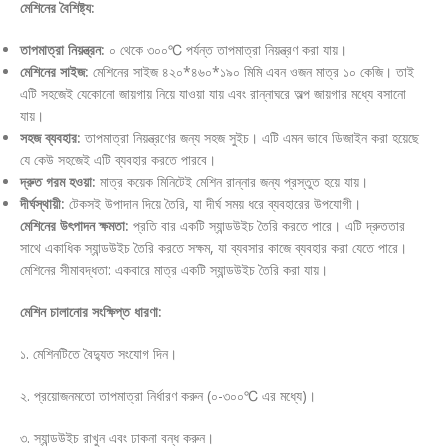
মেশিনের বৈশিষ্ট্য:
তাপমাত্রা নিয়ন্ত্রন:
০ থেকে ৩০০℃ পর্যন্ত তাপমাত্রা নিয়ন্ত্রণ করা যায়।
মেশিনের সাইজ:
মেশিনের সাইজ ৪২০*৪৬০*১৯০ মিমি এবন ওজন মাত্র ১০ কেজি। তাই
এটি সহজেই যেকোনো জায়গায় নিয়ে যাওয়া যায় এবং রান্নাঘরে অল্প জায়গার মধ্যে বসানো
যায়।
সহজ ব্যবহার:
তাপমাত্রা নিয়ন্ত্রণের জন্য সহজ সুইচ। এটি এমন ভাবে ডিজাইন করা হয়েছে
যে কেউ সহজেই এটি ব্যবহার করতে পারবে।
দ্রুত গরম হওয়া:
মাত্র কয়েক মিনিটেই মেশিন রান্নার জন্য প্রস্তুত হয়ে যায়।
দীর্ঘস্থায়ী:
টেকসই উপাদান দিয়ে তৈরি, যা দীর্ঘ সময় ধরে ব্যবহারের উপযোগী।
মেশিনের উৎপাদন ক্ষমতা:
প্রতি বার একটি স্যান্ডউইচ তৈরি করতে পারে। এটি দ্রুততার
সাথে একাধিক স্যান্ডউইচ তৈরি করতে সক্ষম, যা ব্যবসার কাজে ব্যবহার করা যেতে পারে।
মেশিনের সীমাবদ্ধতা: একবারে মাত্র একটি স্যান্ডউইচ তৈরি করা যায়।
মেশিন চালানোর সংক্ষিপ্ত ধারণা:
১. মেশিনটিতে বৈদ্যুত সংযোগ দিন।
২. প্রয়োজনমতো তাপমাত্রা নির্ধারণ করুন (০-৩০০℃ এর মধ্যে)।
৩. স্যান্ডউইচ রাখুন এবং ঢাকনা বন্ধ করুন।