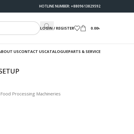
HOTLINE NUMBER: +8809613829592
LOGIN / REGISTER
0.00
৳
ABOUT US
CONTACT US
CATALOGUE
PARTS & SERVICE
 SETUP
Food Processing Machineries