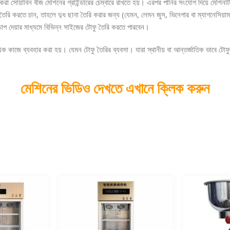
রা সোয়াবিন বীজ মেশিনের গ্রাইন্ডারের চেম্বারে রাখতে হয়। এরপর পানির সংযোগ দিয়ে মেশিনটি
োফু তৈরি করতে চান, তাহলে দুধ ছানা তৈরি করার জন্য (যেমন, লেমন জুস, ভিনেগার বা ম্যাগনেসি
াপ দেয়ার মাধ্যমে বিভিন্ন সাইজের টোফু তৈরি করতে পারবেন।
বসায়িক কাজে ব্যবহার করা হয়। যেমন টোফু তৈরির ব্যবসা। যারা স্থানীয় বা আন্তর্জাতিক ভাবে
মেশিনের ভিডিও দেখতে এখানে ক্লিক করুন