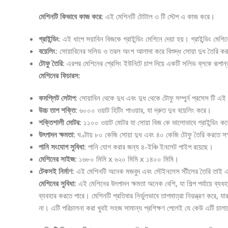
মেশিনটি কিভাবে কাজ করে:
এই মেশিনটি টোটাল ৩ টি স্টেপ এ কাজ করে।
গ্রাইন্ডিং
: এই ধাপে সয়াবিন বিজকে গ্রাইন্ডিং মেশিনে দেয়া হয়। গ্রাইন্ডিং মে
বয়েলিং:
সোয়াবিনের সলিড ও তরল অংশ আলাদা করে বিশুদ্ধ সোয়া দুধ তৈরি করার
টোফু তৈরি:
এরপর মেশিনের প্রেসিং ইউনিটে চাপ দিয়ে একটি সলিড ব্লকে রূপান
মেশিনের ফিচারস:
কমপ্লিট সেটাপ:
সোয়াবিন থেকে দুধ এবং দুধ থেকে টোফু সম্পুর্ন প্রসেস টি 
উচ্চ তাপ শক্তি:
৬০০০ ওয়াট হিটিং পাওয়ার, যা দ্রুত দুধ বয়েলিং করে।
শক্তিশালী মোটর:
১১০০ ওয়াট মোটর যা সোয়া বিজ কে ভালোভাবে গ্রাইন্ডিং কর
উৎপাদন ক্ষমতা:
ঘণ্টায় ৮০ কেজি সোয়া দুধ এবং ৪০ কেজি টোফু তৈরি করতে স
পানি সংযোগ সুবিধা:
পানি যোগ করার জন্য ৪-ইঞ্চি ইনলেট পাইপ রয়েছে।
মেশিনের সাইজ:
১৬৮০ মিমি x ৬২০ মিমি x ১৪০০ মিমি।
টেকসই নির্মাণ:
এই মেশিনটি অনেক মজবুদ এবং স্টেইনলেস স্টীলের তৈরি তাই 
মেশিনের সুবিধা:
এই মেশিনের উৎপাদন ক্ষমতা অনেক বেশি, যা শিল্প পর্যায়ে ব্
ব্যবহার করতে পারে। মেশিনটি প্রতিবার নির্ভুলভাবে তাপমাত্রা নিয়ন্ত্রণ করে,
না। এটি পরিচালনা করা খুবই সহজ সামান্য প্রশিক্ষণ পেলেই যে কেউ এটি চাল