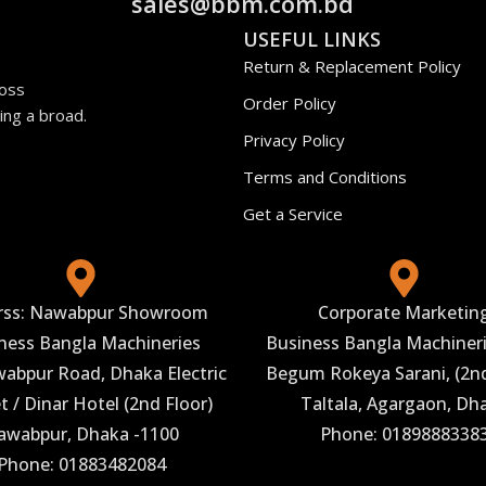
sales@bbm.com.bd
USEFUL LINKS
Return & Replacement Policy
ross
Order Policy
ing a broad.
Privacy Policy
Terms and Conditions
Get a Service
rss: Nawabpur Showroom
Corporate Marketin
ness Bangla Machineries
Business Bangla Machineri
abpur Road, Dhaka Electric
Begum Rokeya Sarani, (2nd
 / Dinar Hotel (2nd Floor)
Taltala, Agargaon, Dh
awabpur, Dhaka -1100
Phone: 0189888338
Phone: 01883482084