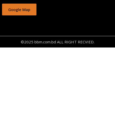
Google Map
©2025 bbm.com.bd ALL RIGHT RECVIED.