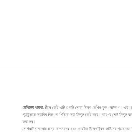
Description
মেশিনের ধারণা:
চীনে তৈরি এটি একটি সোয়া মিল্ক মেশিন ফুল সেটআপ। এই মে
গ্রাইন্ডারে সয়াবিন বিজ কে পিষিয়ে সয়া মিল্ক তৈরি করে। তারপর সেই মিল্ক ব
করা হয়।
মেশিনটি চালানোর জন্য আপনাদের ২২০ ভোল্টেজ ইলেকট্রিক লাইনের প্রয়োজন হবে