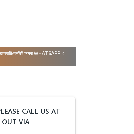
কল/ইনকোয়ারি/কনটাক্ট অথবা WHATSAPP এ
PLEASE CALL US AT
 OUT VIA