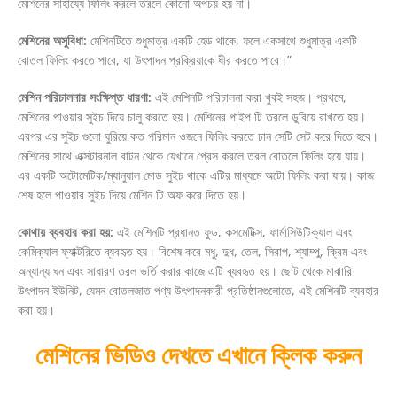
মেশিনের সাহায্যে ফিলিং করলে তরলে কোনো অপচয় হয় না।
মেশিনের অসুবিধা:
মেশিনটিতে শুধুমাত্র একটি হেড থাকে, ফলে একসাথে শুধুমাত্র একটি
বোতল ফিলিং করতে পারে, যা উৎপাদন প্রক্রিয়াকে ধীর করতে পারে।”
মেশিন পরিচালনার সংক্ষিপ্ত ধারণা:
এই মেশিনটি পরিচালনা করা খুবই সহজ। প্রথমে,
মেশিনের পাওয়ার সুইচ দিয়ে চালু করতে হয়। মেশিনের পাইপ টি তরলে ডুবিয়ে রাখতে হয়।
এরপর এর সুইচ গুলো ঘুরিয়ে কত পরিমান ওজনে ফিলিং করতে চান সেটি সেট করে দিতে হবে।
মেশিনের সাথে এক্সটারনাল বাটন থেকে যেখানে প্রেস করলে তরল বোতলে ফিলিং হয়ে যায়।
এর একটি অটোমেটিক/ম্যানুয়াল মোড সুইচ থাকে এটির মাধ্যমে অটো ফিলিং করা যায়। কাজ
শেষ হলে পাওয়ার সুইচ দিয়ে মেশিন টি অফ করে দিতে হয়।
কোথায় ব্যবহার করা হয়:
এই মেশিনটি প্রধানত ফুড, কসমেটিক্স, ফার্মাসিউটিক্যাল এবং
কেমিক্যাল ফ্যাক্টরিতে ব্যবহৃত হয়। বিশেষ করে মধু, দুধ, তেল, সিরাপ, শ্যাম্পু, ক্রিম এবং
অন্যান্য ঘন এবং সাধারণ তরল ভর্তি করার কাজে এটি ব্যবহৃত হয়। ছোট থেকে মাঝারি
উৎপাদন ইউনিট, যেমন বোতলজাত পণ্য উৎপাদনকারী প্রতিষ্ঠানগুলোতে, এই মেশিনটি ব্যবহার
করা হয়।
মেশিনের ভিডিও দেখতে এখানে ক্লিক করুন