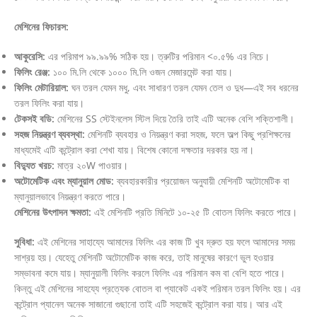
মেশিনের ফিচারস:
আকুরেসি:
এর পরিমাপ ৯৯.৯৯% সঠিক হয়। ত্রুটির পরিমান <০.৫% এর নিচে।
ফিলিং রেঞ্জ:
১০০ মি.লি থেকে ১০০০ মি.লি ওজন মেজারমেন্ট করা যায়।
ফিলিং মেটারিয়াল:
ঘন তরল যেমন মধু, এবং সাধারণ তরল যেমন তেল ও দুধ—এই সব ধরনের
তরল ফিলিং করা যায়।
টেকসই বডি:
মেশিনের SS স্টেইনলেস স্টিল দিয়ে তৈরি তাই এটি অনেক বেশি শক্তিশালী।
সহজ নিয়ন্ত্রণ ব্যবস্থা:
মেশিনটি ব্যবহার ও নিয়ন্ত্রণ করা সহজ, ফলে অল্প কিছু প্রশিক্ষনের
মাধ্যমেই এটি কন্ট্রোল করা শেখা যায়। বিশেষ কোনো দক্ষতার দরকার হয় না।
বিদ্যুত খরচ:
মাত্র ২০W পাওয়ার।
অটোমেটিক এবং ম্যানুয়াল মোড:
ব্যবহারকারীর প্রয়োজন অনুযায়ী মেশিনটি অটোমেটিক বা
ম্যানুয়ালভাবে নিয়ন্ত্রণ করতে পারে।
মেশিনের উৎপাদন ক্ষমতা:
এই মেশিনটি প্রতি মিনিটে ১০-২৫ টি বোতল ফিলিং করতে পারে।
সুবিধা:
এই মেশিনের সাহায্যে আমাদের ফিলিং এর কাজ টি খুব দ্রুত হয় ফলে আমাদের সময়
সাশ্রয় হয়। যেহেতু মেশিনটি অটোমেটিক কাজ করে, তাই মানুষের কারণে ভুল হওয়ার
সম্ভাবনা কমে যায়। ম্যানুয়ালী ফিলিং করলে ফিলিং এর পরিমান কম বা বেশি হতে পারে।
কিন্তু এই মেশিনের সাহয্যে প্রত্যেক বোতল বা প্যাকেট একই পরিমান তরল ফিলিং হয়। এর
কন্ট্রোল প্যানেল অনেক সাজানো গুছানো তাই এটি সহজেই কন্ট্রোল করা যায়। আর এই