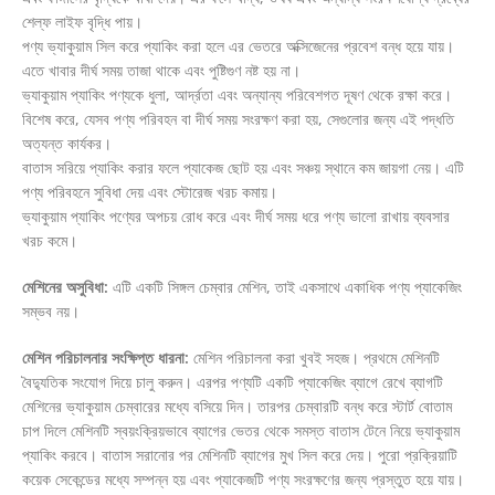
শেল্ফ লাইফ বৃদ্ধি পায়।
পণ্য ভ্যাকুয়াম সিল করে প্যাকিং করা হলে এর ভেতরে অক্সিজেনের প্রবেশ বন্ধ হয়ে যায়।
এতে খাবার দীর্ঘ সময় তাজা থাকে এবং পুষ্টিগুণ নষ্ট হয় না।
ভ্যাকুয়াম প্যাকিং পণ্যকে ধুলা, আর্দ্রতা এবং অন্যান্য পরিবেশগত দূষণ থেকে রক্ষা করে।
বিশেষ করে, যেসব পণ্য পরিবহন বা দীর্ঘ সময় সংরক্ষণ করা হয়, সেগুলোর জন্য এই পদ্ধতি
অত্যন্ত কার্যকর।
বাতাস সরিয়ে প্যাকিং করার ফলে প্যাকেজ ছোট হয় এবং সঞ্চয় স্থানে কম জায়গা নেয়। এটি
পণ্য পরিবহনে সুবিধা দেয় এবং স্টোরেজ খরচ কমায়।
ভ্যাকুয়াম প্যাকিং পণ্যের অপচয় রোধ করে এবং দীর্ঘ সময় ধরে পণ্য ভালো রাখায় ব্যবসার
খরচ কমে।
মেশিনের অসুবিধা:
এটি একটি সিঙ্গল চেম্বার মেশিন, তাই একসাথে একাধিক পণ্য প্যাকেজিং
সম্ভব নয়।
মেশিন পরিচালনার সংক্ষিপ্ত ধারনা:
মেশিন পরিচালনা করা খুবই সহজ। প্রথমে মেশিনটি
বৈদ্যুতিক সংযোগ দিয়ে চালু করুন। এরপর পণ্যটি একটি প্যাকেজিং ব্যাগে রেখে ব্যাগটি
মেশিনের ভ্যাকুয়াম চেম্বারের মধ্যে বসিয়ে দিন। তারপর চেম্বারটি বন্ধ করে স্টার্ট বোতাম
চাপ দিলে মেশিনটি স্বয়ংক্রিয়ভাবে ব্যাগের ভেতর থেকে সমস্ত বাতাস টেনে নিয়ে ভ্যাকুয়াম
প্যাকিং করবে। বাতাস সরানোর পর মেশিনটি ব্যাগের মুখ সিল করে দেয়। পুরো প্রক্রিয়াটি
কয়েক সেকেন্ডের মধ্যে সম্পন্ন হয় এবং প্যাকেজটি পণ্য সংরক্ষণের জন্য প্রস্তুত হয়ে যায়।