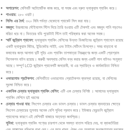
অপারেশন:
মেশিনটি অটোমেটিক কাজ করে, যা সহজ এবং দ্রুত ভ্যাকুয়াম প্যাকিং করে।
পাওয়ার:
২৮০ ওয়াট।
সিলিং এর দৈর্ঘ:
৩২০ মিমি পর্যন্ত যেকোনো প্যাকেট সিল করা যায়।
মজবুদ:
উচ্চমানের স্টেইনলেস স্টিল দিয়ে তৈরি হওয়ায় এটি টেকসই এবং মজবুদ পানি পড়লেও
মরিচা ধরে না। ভিতরের বডি পুরোটাই স্টিল তাই পরিষ্কার করা অনেক সহজ।
স্মার্ট কন্ট্রোল প্যানেল:
ভ্যাকুয়াম প্যাকিং মেশিনের উন্নত ডিজাইনের কন্ট্রোল প্যানেলে রয়েছে
একটি ভ্যাকুয়াম মিটার, ইন্ডিকেটর লাইট, এবং টাইম সেটিংস ডিসপ্লে। সময় বাড়ানো বা
কমানোর জন্য আলাদা দুটি সুইচ এবং প্যাকিং তাপমাত্রা নিয়ন্ত্রণের জন্য একটি প্রোগ্রাম
সিলেকশন বাটন রয়েছে। জরুরী অবস্থায় মেশিন বন্ধ করার জন্য একটি লাল বাটনও সংযুক্ত
আছে। সম্পূর্ণ LCD কন্ট্রোল প্যানেলটি জলরোধী, যা এর স্থায়িত্ব ও কার্যকারিতা নিশ্চিত
করে।
ওভারলোড প্রটেকশন:
মেশিনটিতে ওভারলোড প্রোটেকশন ব্যবস্থা রয়েছে, যা মেশিনের
সুরক্ষা নিশ্চিত করে।
একাধিক চেম্বার ভ্যাকুয়াম প্যাকিং মেশিন:
এটি এক চেম্বার বিশিষ্ঠ । আমাদের ভ্যাকুয়াম
প্যাকিং মেশিনে দুই ধরনের
চেম্বার পাওয়া যায়:
সিংগেল চেম্বার এবং ডাবল চেম্বার। ডাবল চেম্বার ব্যবহারের ক্ষেত্রে
সিংগেল চেম্বারের তুলনায় অনেক বেশি সুবিধা প্রদান করে। ইউজার ফ্রেন্ডলি কন্ট্রোল
প্যানেলের কারণে এই মেশিনটি বাজারে অত্যন্ত জনপ্রিয়।
সুবিধা:
ভ্যাকুয়াম প্যাকিং পণ্যের চারপাশ থেকে সমস্ত বাতাস সরিয়ে দেয়, যা ব্যাকটেরিয়া
এবং ফাঙ্গাসের বৃদ্ধিকে বাধা দেয়। এর ফলে খাদ্য, ঔষধ এবং অন্যান্য সংরক্ষণযোগ্য দ্রব্যের