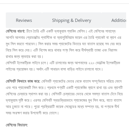
Reviews
Shipping & Delivery
Addition
মেশিনের ধারণা:
চীনে তৈরি এটি একটি ভ্যাকুয়াম প্যাকিং মেশিন। এই মেশিনের সাহায্যে
আপনি আপনার প্রোডাক্টের প্লাস্টিক বা অ্যালুমিনিয়াম ফয়েল এর তৈরি প্যাকেট বা ব্যাগ এর
মুখ সিল করতে পারবেন। সিল করার সময় প্যাকেটের ভিতরে যত বাতাস রয়েছে সব বের করে
নিয়ে সিল করে দেয়। এটি বিশেষ করে খাবার পণ্য সিল করে দীর্ঘস্থায়ী তাজা এবং নিরাপদ
রাখার জন্য ব্যবহার করা হয়।
মেশিনটি ইলেকট্রিক লাইনে চলে। এটি চালানোর জন্য আপনাদের ২২০ ভোল্টেজ ইলেকট্রিক
লাইনের প্রয়োজন হয়। অর্থাৎ এটি সাধারন বাসা বাড়ির লাইনে চালানো যাবে।
মেশিনটি কিভাবে কাজ করে:
মেশিনটি প্যাকেটের ভেতর থেকে বাতাস সম্পূর্ণভাবে সরিয়ে ফেলে
এবং পরে প্যাকেজটি সিল করে। প্রথমে পণ্যটি একটি প্যাকেজিং ব্যাগে রাখা হয় এবং ব্যাগটি
মেশিনের চেম্বারে স্থাপন করা হয়। মেশিনটি চেম্বারের ভেতর থেকে সমস্ত বাতাস টেনে নিয়ে
ভ্যাকুয়াম সৃষ্টি করে। এরপর মেশিনটি স্বয়ংক্রিয়ভাবে প্যাকেজের মুখ সিল করে, যাতে বাতাস
আর ঢুকতে না পারে। পুরো প্রক্রিয়াটি কয়েক সেকেন্ডের মধ্যে সম্পন্ন হয়, যা পণ্যকে দীর্ঘ
সময় সংরক্ষণ করার উপযোগী করে তোলে।
মেশিনের ফিচারস: