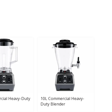
cial Heavy-Duty
10L Commercial Heavy-
15L C
Duty Blender
Duty 