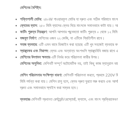
মেশিনের বৈশিষ্ট্য:
শক্তিশালী মোটর:
২৪০W পাওয়ারফুল মোটর যা দ্রুত এবং সঠিক পরিমানে মাং
ব্লেডের ব্যাস:
২৫০ মিমি ব্যাসের ব্লেড দিয়ে মাংসকে সমানভাবে কাটা যায়।
কাটিং পুরুত্ব নিয়ন্ত্রণ:
আপনি আপনার পছন্দমতো কাটিং পুরুত্ব ০ থেকে ১২ মিমি 
মজবুত নির্মাণ:
মেশিনের ওজন ২২ কেজি, যা এটিকে স্থিতিশীল রাখে।
সহজ ব্যবহার:
এটি এমন ভাবে ডিজাইন করা হয়েছে এটি খুব সহজেই ব্যবহার ক
স্বাস্থ্যকর এবং নিরাপদ:
ব্লেড এবং অন্যান্য অংশগুলি স্বাস্থ্যবিধি বজায় রাখে এ
মেশিনের উৎপাদন ক্ষমতাঃ
এটি নির্ভর করে পরিচালনা কারীর উপর।
মেশিনের অসুবিধা:
মেশিনটি সম্পূর্ণ অটোমেটিক নয়, তাই কিছু কাজ ম্যানুয়াল 
মেশিন পরিচালনার সংক্ষিপ্ত ধারণা:
মেশিনটি পরিচালনা করতে, প্রথমে 220V বিদ্য
মিমি পর্যন্ত করা যায়। মেশিন চালু হলে, ব্লেড দ্রুত ঘুরতে শুরু করবে এব
দ্রুত এবং সমানভাবে স্লাইস করা সম্ভব হবে।
ব্যবহারঃ
মেশিনটি প্রধানত রেস্টুরেন্ট/রেস্তোরাঁ, ক্যাফে, এবং মাংস প্রক্রিয়