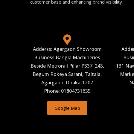
customer base and enhancing brand visibility
Adderss: Agargaon Showroom
Adde
Business Bangla Machineries
Busi
Beside Metrorail Pillar P337, 243,
131 Naw
Begum Rokeya Sarani, Taltala,
Market
Agargaon, Dhaka-1207
N
Phone: 01804731635
Google Map