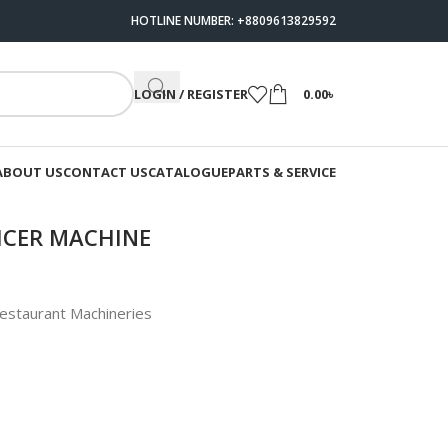
HOTLINE NUMBER: +8809613829592
LOGIN / REGISTER
0.00
৳
ABOUT US
CONTACT US
CATALOGUE
PARTS & SERVICE
ICER MACHINE
estaurant Machineries