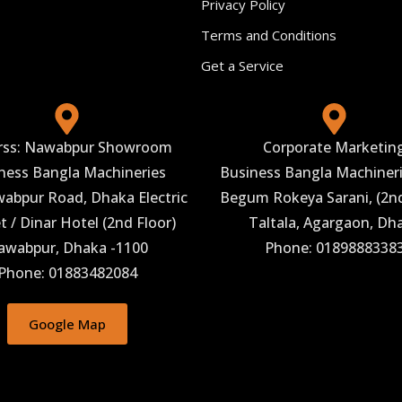
Privacy Policy
Terms and Conditions
Get a Service
rss: Nawabpur Showroom
Corporate Marketin
ness Bangla Machineries
Business Bangla Machineri
abpur Road, Dhaka Electric
Begum Rokeya Sarani, (2nd
 / Dinar Hotel (2nd Floor)
Taltala, Agargaon, Dh
awabpur, Dhaka -1100
Phone: 0189888338
Phone: 01883482084
Google Map