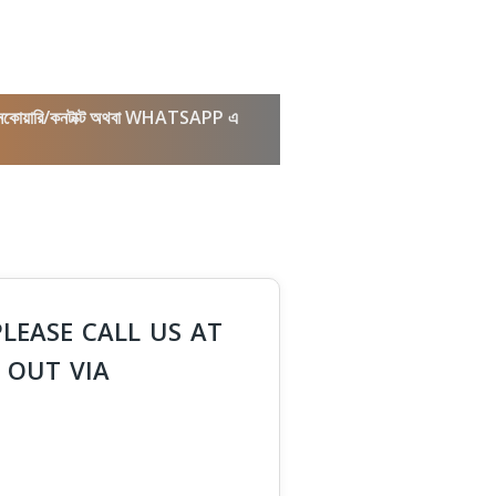
কল/ইনকোয়ারি/কনটাক্ট অথবা WHATSAPP এ
PLEASE CALL US AT
 OUT VIA