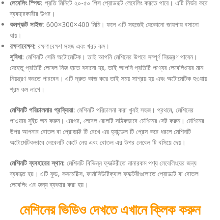
লেবেলিং স্পিড:
প্রতি মিনিটে ২০-৫০ পিস প্রোডাক্টে লেবেলিং করতে পারে। এটি নির্ভর করে
ব্যবহারকারীর উপর।
কমপ্যাক্ট সাইজ:
600×300×400 মিমি। ফলে এটি সহজেই যেকোনো জায়গায় বসানো
যায়।
রক্ষণাবেক্ষণ:
রক্ষণাবেক্ষণ সহজ এবং খরচ কম।
সুবিধা:
মেশিনটি সেমি অটোমেটিক। তাই আপনি মেশিনের উপরে সম্পূর্ণ নিয়ন্ত্রণ পাবেন।
যেহেতু প্রতিটি লেবেল নিজ হাতে বসানো হয়, তাই আপনি প্রতিটি পণ্যের লেবেলিংয়ের মান
নিয়ন্ত্রণ করতে পারবেন। এটি দ্রুত কাজ করে তাই সময় সাশ্রয় হয় এবং অটোমেটিক হওয়ায়
শ্রম কম লাগে।
মেশিনটি পরিচালনার প্রক্রিয়া:
মেশিনটি পরিচালনা করা খুবই সহজ। প্রথমে, মেশিনের
পাওয়ার সুইচ অন করুন। এরপর, লেবেল রোলটি সঠিকভাবে মেশিনের সেট করুন। মেশিনের
উপর আপনার বোতল বা প্রোডাক্ট টি রেখে এর হ্যান্ডেল টি প্রেস করে ধরলে মেশিনটি
অটোমেটিকভাবে লেবেলটি কেটে নেয় এবং বোতল এর উপর লেবেল টি বসিয়ে দেয়।
মেশিনটি ব্যবহারের স্থান:
মেশিনটি বিভিন্ন ফ্যাক্টরীতে নানারকম পণ্য লেবেলিংয়ের জন্য
ব্যবহৃত হয়। এটি ফুড, কসমেটিক্স, ফার্মাসিউটিক্যাল ফ্যাক্টরীগুলোতে প্রোডাক্ট বা বোতল
লেবেলিং এর জন্য ব্যবহার করা হয়।
মেশিনের ভিডিও দেখতে এখানে ক্লিক করুন