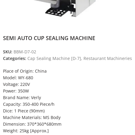
SEMI AUTO CUP SEALING MACHINE
SKU:
BBM-D7-02
Categories:
Cap Sealing Machine [D-7]
,
Restaurant Machineries
Place of Origin: China
Model: WY-680
Voltage: 220V
Power: 350W
Brand Name: Verly
Capacity: 350-400 Piece/h
Dice: 1 Piece (90mm)
Machine Materials: MS Body
Dimension: 370*360*680mm
Weight: 25kg [Approx.]