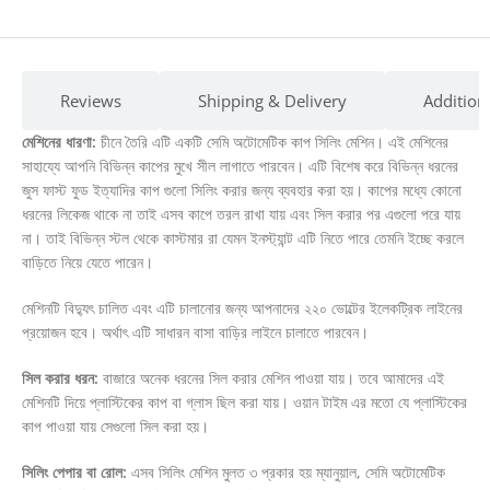
Reviews
Shipping & Delivery
Addition
মেশিনের ধারণা:
চীনে তৈরি এটি একটি সেমি অটোমেটিক কাপ সিলিং মেশিন। এই মেশিনের
সাহায্যে আপনি বিভিন্ন কাপের মুখে সীল লাগাতে পারবেন। এটি বিশেষ করে বিভিন্ন ধরনের
জুস ফাস্ট ফুড ইত্যাদির কাপ গুলো সিলিং করার জন্য ব্যবহার করা হয়। কাপের মধ্যে কোনো
ধরনের লিকেজ থাকে না তাই এসব কাপে তরল রাখা যায় এবং সিল করার পর এগুলো পরে যায়
না। তাই বিভিন্ন স্টল থেকে কাস্টমার রা যেমন ইনস্ট্যান্ট এটি নিতে পারে তেমনি ইচ্ছে করলে
বাড়িতে নিয়ে যেতে পারেন।
মেশিনটি বিদ্যুৎ চালিত এবং এটি চালানোর জন্য আপনাদের ২২০ ভোল্টের ইলেকট্রিক লাইনের
প্রয়োজন হবে। অর্থাৎ এটি সাধারন বাসা বাড়ির লাইনে চালাতে পারবেন।
সিল করার ধরন:
বাজারে অনেক ধরনের সিল করার মেশিন পাওয়া যায়। তবে আমাদের এই
মেশিনটি দিয়ে প্লাস্টিকের কাপ বা গ্লাস ছিল করা যায়। ওয়ান টাইম এর মতো যে প্লাস্টিকের
কাপ পাওয়া যায় সেগুলো সিল করা হয়।
সিলিং পেপার বা রোল:
এসব সিলিং মেশিন মুলত ৩ প্রকার হয় ম্যানুয়াল, সেমি অটোমেটিক