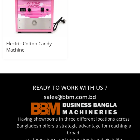
Electric Cotton Candy
Machine
READY TO WORK WITH US ?
sales@bbm.com.bd
Having showrooms in three different locations across
Bangladesh offers a strategic advantage for reaching a
broad.
customer base and enhancing brand visibility