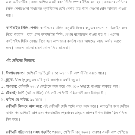
এবং অটোমেটিক। এসব মেশিনে একই রকম সিলিং পেপার ইউজ করা হয়। এধরনের মেশিনের
সিলিং পেপারগুলো সাধারনত প্লাস্টিকের তৈরি পেপার হয়ে থাকে যেগুলো রোল আকারে পাওয়া
যায়।
কাস্টমাইজ সিলিং পেপার:
কাস্টমারের চাহিদা অনুযায়ী নিজের ব্রান্ডের লোগো বা ডিজাইন করে
নিতে পারবেন। তবে এসব কাস্টমাইজ সিলিং পেপার বাংলাদেশে পাওয়া যায় না। এরকম
কাস্টমাইজ সিলিং পেপার নিতে হলে আপনাদের কাস্টম ভাবে আমাদের কাছে অর্ডার করতে
হবে। সেগুলো আমরা চায়না থেকে নিয়ে আসবো।
এই মেশিনের ফিচারস:
উৎপাদনক্ষমতা:
মেশিনটি প্রতি ঘন্টায় ৩৫০-৪০০ টি কাপ সীলিং করতে পারে।
ব্র্যান্ড:
Verly ব্র্যান্ডের এটি খুবই জনপ্রিয় একটি ব্রান্ড।
পাওয়ার:
মেশিনটি ২২০V ভোল্টেজে কাজ করে এবং ৩৫০ Watt পাওয়ার ব্যবহার করে।
টেকসই:
MS (মেটাল স্টিল) বডি তাই মেশিনটি শক্তিশালী এবং দীর্ঘস্থায়ী।
ডাইস এর সাইজ:
৯০mm ।
মেশিনটি কিভাবে কাজ করে:
এই মেশিনটি সেমি অটো ভাবে কাজ করে। অপারেটর কাপ মেশিনে
রাখার পর মেশিনটি তাপ এবং প্রয়োজনীয় প্রেসারের মাধ্যমে কাপের উপরে সিলিং ফিল্ম বসিয়ে
সিল করে।
মেশিনটি পরিচালনার সহজ পদ্ধতি:
প্রথমে, মেশিনটি চালু করুন। তারপর একটি কাপ মেশিনের