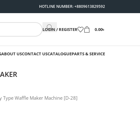
HOTLINE NUMBER: +8809613829592
LOGIN / REGISTER
0.00
৳
G
ABOUT US
CONTACT US
CATALOGUE
PARTS & SERVICE
MAKER
y Type Waffle Maker Machine [D-28]