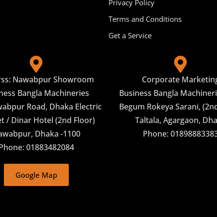
Privacy Policy
Terms and Conditions
Get a Service
rss: Nawabpur Showroom
Corporate Marketin
ness Bangla Machineries
Business Bangla Machineri
abpur Road, Dhaka Electric
Begum Rokeya Sarani, (2nd
 / Dinar Hotel (2nd Floor)
Taltala, Agargaon, Dh
awabpur, Dhaka -1100
Phone: 0189888338
Phone: 01883482084
Google Map