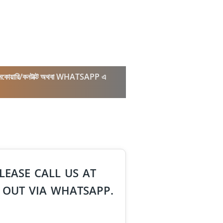
কল/ইনকোয়ারি/কনটাক্ট অথবা WHATSAPP এ
LEASE CALL US AT
 OUT VIA WHATSAPP.