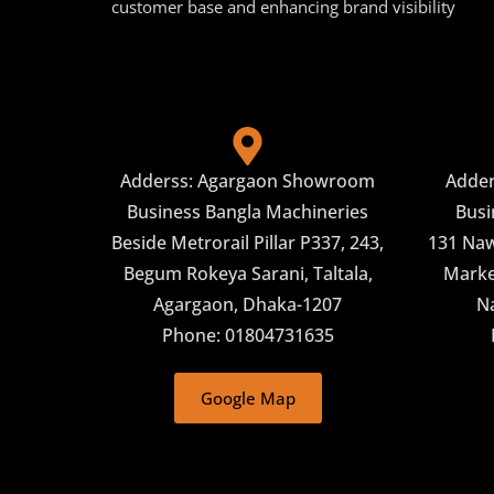
customer base and enhancing brand visibility
Adderss: Agargaon Showroom
Adde
Business Bangla Machineries
Busi
Beside Metrorail Pillar P337, 243,
131 Naw
Begum Rokeya Sarani, Taltala,
Market
Agargaon, Dhaka-1207
N
Phone: 01804731635
Google Map