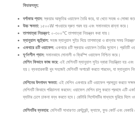
ফিচারসমূহ:
বর্গাকার প্যান:
স্কয়ার আকৃতির ওয়াফেল তৈরি করে, যা খেতে সহজ ও সোজা কর
উচ্চ ক্ষমতা:
১৫০০W পাওয়ারে দ্রুত গরম হয় এবং সমানভাবে রান্না করে।
তাপমাত্রা নিয়ন্ত্রণ:
০-৩০০°C তাপমাত্রা নিয়ন্ত্রন করা যায়।
ম্যানুয়াল কন্ট্রোল:
সহজ ম্যানুয়াল সুইচ দিয়ে তাপমাত্রা ও রান্নার সময় নিয়ন্ত্
একবারে ৪টি ওয়াফেল:
একবারে ৪টি স্কয়ার ওয়াফেল তৈরির সুযোগ। প্রতিটি ও
ঘূর্ণনশীল প্যান:
সমানভাবে সোনালী ও ক্রিস্পি ওয়াফেল নিশ্চিত করে।
মেশিন কিভাবে কাজ করে:
এই মেশিনটি ম্যানুয়াল সুইচ দ্বারা নিয়ন্ত্রিত হয়
হয়। ব্যবহারকারী খুব সহজেই মেশিনটি অপারেট করতে পারবেন, যা ম্যানুয়াল নিয়ন
মেশিনের উৎপাদন ক্ষমতা:
এই মেশিন একবারে ৪টি ওয়াফেল প্রস্তুত করতে সক্ষ
মেশিনটি কিভাবে পরিচালনা করবেন: ওয়াফেল মেশিন চালু করতে প্রথমে এটি একটি
ব্যাটার ঢেলে ঢাকনা বন্ধ করতে হবে। রোটারি সিস্টেমটির মাধ্যমে ঘুরিয়ে দিলে 
মেশিনটির ব্যবহার:
মেশিনটি সাধারণত রেস্টুরেন্ট, ক্যাফে, ফুড কোর্ট এবং বেকার