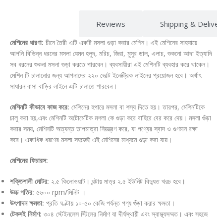
Description
Reviews
Shipping & Delive
মেশিনের ধারণা:
চীনে তৈরী এটি একটি মসলা গুড়া করার মেশিন। এই মেশিনের সাহযায়ে
আপনি বিভিন্ন ধরনের মসলা যেমন হলুদ, মরিচ, জিরা, মুসুর ডাল, এলাচ, শুকনো আদা ইত্যাদি
সব ধরনের শুকনা মসলা গুড়া করতে পারবেন। ব্যবসায়ীরা এই মেশিনটি ব্যবহার করে থাকেন।
মেশিন টি চালানোর জন্য আপনাদের ২২০ ভোল্ট ইলেক্ট্রিক লাইনের প্রয়োজন হবে। অর্থাৎ
সাধারন বাসা বাড়ির লাইনে এটি চালাতে পারবেন।
মেশিনটি কীভাবে কাজ করে:
মেশিনের হপারে মসলা বা শস্য দিতে হয়। তারপর, মেশিনটিকে
চালু করা হয়,এবং মেশিনটি অটোমেটিক মশলা কে গুড়া করে বাহিরে বের করে দেয়। মসলা গুঁড়া
করার সময়, মেশিনটি অত্যন্ত তাপমাত্রা নিয়ন্ত্রণ করে, যা পণ্যের স্বাদ ও গুণমান রক্ষা
করে। একাধিক ধরণের মসলা সহজেই এই মেশিনের মাধ্যমে গুড়া করা যায়।
মেশিনের ফিচারস:
শক্তিশালী মোটর:
২.৫ কিলোওয়াট। ঘন্টায় মাত্র ২.৫ ইউনিট বিদ্যুত খরচ হবে।
উচ্চ গতির:
৫৬০০ rpm/মিনিট ।
উৎপাদন ক্ষমতা:
প্রতি ঘণ্টায় ১০-৫০ কেজি পর্যন্ত পণ্য গুঁড়া করার ক্ষমতা।
টেকসই নির্মাণ:
৩০৪ স্টেইনলেস স্টিলের নির্মাণ যা দীর্ঘস্থায়ী এবং স্বাস্থ্যসম্মত। এবং সহজে