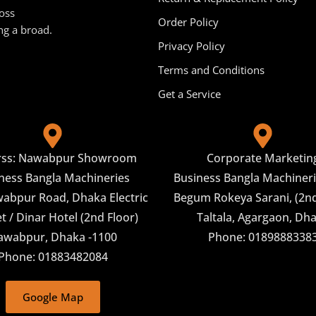
oss
Order Policy
ng a broad.
Privacy Policy
Terms and Conditions
Get a Service
rss: Nawabpur Showroom
Corporate Marketin
ness Bangla Machineries
Business Bangla Machineri
abpur Road, Dhaka Electric
Begum Rokeya Sarani, (2nd
 / Dinar Hotel (2nd Floor)
Taltala, Agargaon, Dh
awabpur, Dhaka -1100
Phone: 0189888338
Phone: 01883482084
Google Map