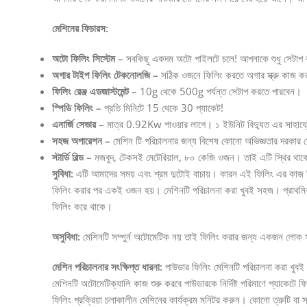
মেশিনের ফিচারস:
অটো ফিলিং সিস্টেম –
সবকিছু একদম অটো পাইলটে চলে! আপনাকে শুধু সেটাপ
অগার টাইপ ফিলিং টেকনোলজি –
সঠিক ওজনে ফিলিং করতে অগার স্ক্রু কাজ ক
ফিলিং রেঞ্জ এডজাস্টমেন্ট –
10g থেকে 500g পর্যন্ত সেটাপ করতে পারবেন।
স্পিডি ফিলিং –
প্রতি মিনিটে 15 থেকে 30 প্যাকেট!
এনার্জি সেভার –
মাত্র 0.92Kw পাওয়ার লাগে। ১ ইউনিট বিদ্যুত এর সাহায্যে
সহজ অপারেশন –
মেশিন টি পরিচালনার জন্য বিশেষ কোনো অভিজ্ঞতার দরকার ন
স্টার্ডি বিল্ড –
মজবুদ, টেকসই মেটেরিয়াল, ৮০ কেজি ওজন। তাই এটি স্থির থাকে এব
সুবিধা:
এটি আমাদের সময় এবং শ্রম দুটোই বাচায়। কারন এই ফিলিং এর কাজ টি
ফিলিং করার পর একই ওজন হয়। মেশিনটি পরিচালনা করা খুবই সহজ। প্রাথমিক প
ফিলিং করে থাকে।
অসুবিধা:
মেশিনটি সম্পুর্ন অটোমেটিক নয় তাই ফিলিং করার জন্য একজন লোক
মেশিন পরিচালনার সংক্ষিপ্ত ধারনা:
পাউডার ফিলিং মেশিনটি পরিচালনা করা খুবই 
মেশিনটি অটোমেটিক্যালি কাজ শুরু করবে পাউডারকে নির্দিষ্ট পরিমাণে প্যা
ফিলিং প্রক্রিয়া চলাকালীন মেশিনের কার্যক্রম মনিটর করুন। কোনো ত্রুটি বা 