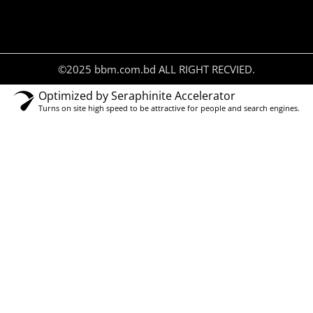
©2025 bbm.com.bd ALL RIGHT RECVIED.
Optimized by Seraphinite Accelerator
Turns on site high speed to be attractive for people and search engines.