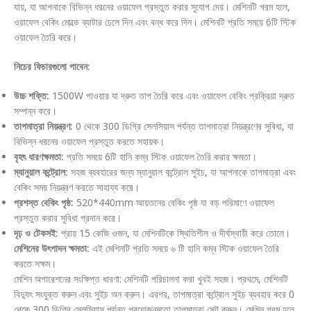
যায়, যা আপনাকে বিভিন্ন ধরনের ওয়াফেল প্রস্তুত করার সুযোগ দেয়। মেশিনটি গরম হলে,
ওয়াফেল বেকিং মোল্ডে ব্যাটার ঢেলে দিন এবং বন্ধ করে দিন। মেশিনটি প্রতি সময়ে 6টি স্টিক
ওয়াফেল তৈরি করে।
নিচের ফিচারগুলো পাবেন:
উচ্চ শক্তি:
1500W পাওয়ার যা দ্রুত তাপ তৈরি করে এবং ওয়াফেল বেকিং প্রক্রিয়া দ্রুত
সম্পন্ন করে।
তাপমাত্রা নিয়ন্ত্রণ:
0 থেকে 300 ডিগ্রি সেলসিয়াস পর্যন্ত তাপমাত্রা নিয়ন্ত্রণের সুবিধা, যা
বিভিন্ন ধরনের ওয়াফেল প্রস্তুত করতে সহায়ক।
বৃহৎ ধারণক্ষমতা:
প্রতি সময়ে 6টি হানি কম্ব স্টিক ওয়াফেল তৈরি করার ক্ষমতা।
ম্যানুয়াল কন্ট্রোল:
সহজ ব্যবহারের জন্য ম্যানুয়াল কন্ট্রোল সুইচ, যা আপনাকে তাপমাত্রা এবং
বেকিং সময় নিয়ন্ত্রণ করতে সাহায্য করে।
প্রশস্ত বেকিং পৃষ্ঠ:
520*440mm আয়তনের বেকিং পৃষ্ঠ যা বড় পরিমাণে ওয়াফেল
প্রস্তুত করার সুবিধা প্রদান করে।
দৃঢ় ও টেকসই:
প্রায় 15 কেজি ওজন, যা মেশিনটিকে স্থিতিশীল ও দীর্ঘস্থায়ী করে তোলে।
মেশিনের উৎপাদন ক্ষমতা:
এই মেশিনটি প্রতি সময়ে ৬ টি হানি কম্ব স্টিক ওয়াফেল তৈরি
করতে সক্ষম।
মেশিন অপারেশনের সংক্ষিপ্ত ধারণা: মেশিনটি পরিচালনা করা খুবই সহজ। প্রথমে, মেশিনটি
বিদ্যুৎ সংযুক্ত করুন এবং সুইচ অন করুন। এরপর, তাপমাত্রা কন্ট্রোল সুইচ ব্যবহার করে 0
থেকে 300 ডিগ্রি সেলসিয়াস পর্যন্ত প্রয়োজনমতো তাপমাত্রা সেট করুন। মেশিন গরম হলে,