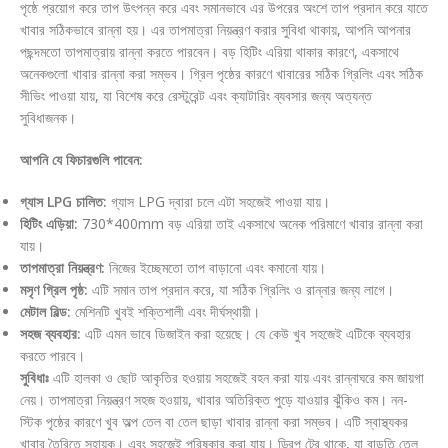
পৃষ্ঠে প্রয়োগ করে তাপ উৎপন্ন করে এবং সমানভাবে এর উপরের অংশে তাপ প্রদান করে যাতে
খাবার সঠিকভাবে রান্না হয়। এর তাপমাত্রা নিয়ন্ত্রণ করার সুবিধা থাকায়, আপনি আপনার
পছন্দমতো তাপমাত্রায় রান্না করতে পারবেন। বড় হিটিং এরিয়া থাকার কারণে, একসাথে
অনেকগুলো খাবার রান্না করা সম্ভব। গ্রিল পৃষ্ঠের কারণে খাবারের সঠিক গ্রিলিং এবং সঠিক
সীভিং পাওয়া যায়, যা বিশেষ করে রেস্টুরেন্ট এবং ক্যাটারিং ব্যবসার জন্য অত্যন্ত
সুবিধাজনক।
আপনি যে ফিচারগুলি পাবেন:
গ্যাস LPG চালিত:
গ্যাস LPG দ্বারা চলে এটা সহজেই পাওয়া যায়।
হিটিং এড়িয়া:
730*400mm বড় এরিয়া তাই একসাথে অনেক পরিমাণে খাবার রান্না করা
যায়।
তাপমাত্রা নিয়ন্ত্রণ:
নিজের ইচ্ছেমতো তাপ বাড়ানো এবং কমানো যায়।
মসৃণ গ্রিল পৃষ্ঠ:
এটি সমান তাপ প্রদান করে, যা সঠিক গ্রিলিং ও রান্নার জন্য লাগে।
মেটাল বিল্ড:
মেশিনটি খুবই শক্তিশালী এবং দীর্ঘস্থায়ী।
সহজ ব্যবহার:
এটি এমন ভাবে ডিজাইন করা হয়েছে। যে কেউ খুব সহজেই এটিকে ব্যবহার
করতে পারবে।
সুবিধাঃ
এটি হালকা ও ছোট আকৃতির হওয়ায় সহজেই বহন করা যায় এবং রান্নাঘরে কম জায়গা
নেয়। তাপমাত্রা নিয়ন্ত্রণ সহজ হওয়ায়, খাবার অতিরিক্ত পুড়ে যাওয়ার ঝুঁকিও কম। নন-
স্টিক পৃষ্ঠের কারণে খুব অল্প তেল বা তেল ছাড়া খাবার রান্না করা সম্ভব। এটি স্বাস্থ্যকর
খাবার তৈরিতে সহায়ক। এবং সহজেই পরিষ্কার করা যায়। ড্রিপ ট্রে থাকে, যা বাড়তি তেল