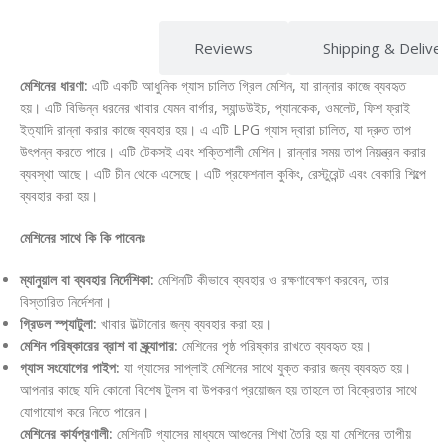
Description
Reviews
Shipping & Delive
মেশিনের ধারণা:
এটি একটি আধুনিক গ্যাস চালিত গ্রিল মেশিন, যা রান্নার কাজে ব্যবহৃত
হয়। এটি বিভিন্ন ধরনের খাবার যেমন বার্গার, স্যান্ডউইচ, প্যানকেক, ওমলেট, ফিশ ফ্রাই
ইত্যাদি রান্না করার কাজে ব্যবহার হয়। এ এটি LPG গ্যাস দ্বারা চালিত, যা দ্রুত তাপ
উৎপন্ন করতে পারে। এটি টেকসই এবং শক্তিশালী মেশিন। রান্নার সময় তাপ নিয়ন্ত্রন করার
ব্যবস্থা আছে। এটি চীন থেকে এসেছে। এটি প্রফেশনাল কুকিং, রেস্টুরেন্ট এবং বেকারি শিল্পে
ব্যবহার করা হয়।
মেশিনের সাথে কি কি পাবেনঃ
ম্যানুয়াল বা ব্যবহার নির্দেশিকা:
মেশিনটি কীভাবে ব্যবহার ও রক্ষণাবেক্ষণ করবেন, তার
বিস্তারিত নির্দেশনা।
গ্রিডল স্প্যাটুলা:
খাবার উল্টানোর জন্য ব্যবহার করা হয়।
মেশিন পরিষ্কারের ব্রাশ বা স্ক্র্যাপার:
মেশিনের পৃষ্ঠ পরিষ্কার রাখতে ব্যবহৃত হয়।
গ্যাস সংযোগের পাইপ:
যা গ্যাসের সাপ্লাই মেশিনের সাথে যুক্ত করার জন্য ব্যবহৃত হয়।
আপনার কাছে যদি কোনো বিশেষ টুলস বা উপকরণ প্রয়োজন হয় তাহলে তা বিক্রেতার সাথে
যোগাযোগ করে নিতে পারেন।
মেশিনের কার্যপ্রণালী:
মেশিনটি গ্যাসের মাধ্যমে আগুনের শিখা তৈরি হয় যা মেশিনের তাপীয়