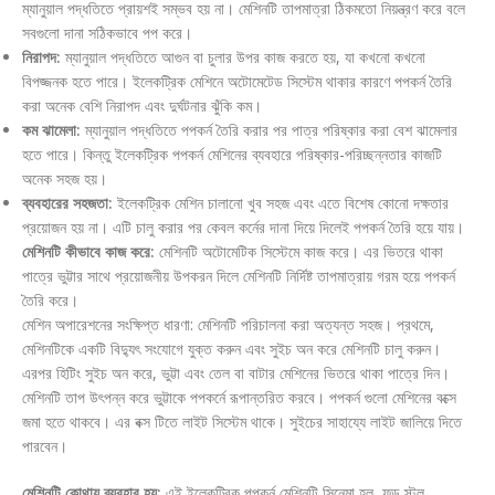
ম্যানুয়াল পদ্ধতিতে প্রায়শই সম্ভব হয় না। মেশিনটি তাপমাত্রা ঠিকমতো নিয়ন্ত্রণ করে বলে
সবগুলো দানা সঠিকভাবে পপ করে।
নিরাপদ:
ম্যানুয়াল পদ্ধতিতে আগুন বা চুলার উপর কাজ করতে হয়, যা কখনো কখনো
বিপজ্জনক হতে পারে। ইলেকট্রিক মেশিনে অটোমেটেড সিস্টেম থাকার কারণে পপকর্ন তৈরি
করা অনেক বেশি নিরাপদ এবং দুর্ঘটনার ঝুঁকি কম।
কম ঝামেলা:
ম্যানুয়াল পদ্ধতিতে পপকর্ন তৈরি করার পর পাত্র পরিষ্কার করা বেশ ঝামেলার
হতে পারে। কিন্তু ইলেকট্রিক পপকর্ন মেশিনের ব্যবহারে পরিষ্কার-পরিচ্ছন্নতার কাজটি
অনেক সহজ হয়।
ব্যবহারের সহজতা:
ইলেকট্রিক মেশিন চালানো খুব সহজ এবং এতে বিশেষ কোনো দক্ষতার
প্রয়োজন হয় না। এটি চালু করার পর কেবল কর্নের দানা দিয়ে দিলেই পপকর্ন তৈরি হয়ে যায়।
মেশিনটি কীভাবে কাজ করে:
মেশিনটি অটোমেটিক সিস্টেমে কাজ করে। এর ভিতরে থাকা
পাত্রে ভুট্টার সাথে প্রয়োজনীয় উপকরন দিলে মেশিনটি নির্দিষ্ট তাপমাত্রায় গরম হয়ে পপকর্ন
তৈরি করে।
মেশিন অপারেশনের সংক্ষিপ্ত ধারণা: মেশিনটি পরিচালনা করা অত্যন্ত সহজ। প্রথমে,
মেশিনটিকে একটি বিদ্যুৎ সংযোগে যুক্ত করুন এবং সুইচ অন করে মেশিনটি চালু করুন।
এরপর হিটিং সুইচ অন করে, ভুট্টা এবং তেল বা বাটার মেশিনের ভিতরে থাকা পাত্রে দিন।
মেশিনটি তাপ উৎপন্ন করে ভুট্টাকে পপকর্নে রূপান্তরিত করবে। পপকর্ন গুলো মেশিনের বক্সে
জমা হতে থাকবে। এর বক্স টিতে লাইট সিস্টেম থাকে। সুইচের সাহায্যে লাইট জালিয়ে দিতে
পারবেন।
মেশিনটি কোথায় ব্যবহার হয়:
এই ইলেকট্রিক পপকর্ন মেশিনটি সিনেমা হল, ফুড স্টল,