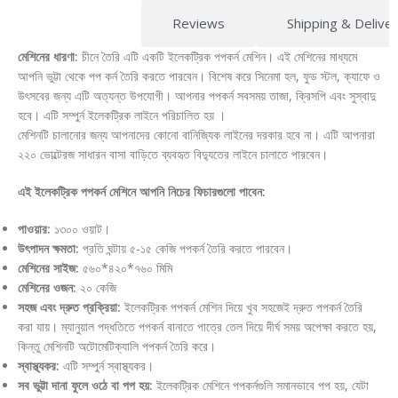
Description
Reviews
Shipping & Delive
মেশিনের ধারণা:
চীনে তৈরি এটি একটি ইলেকট্রিক পপকর্ন মেশিন। এই মেশিনের মাধ্যমে
আপনি ভুট্টা থেকে পপ কর্ন তৈরি করতে পারবেন। বিশেষ করে সিনেমা হল, ফুড স্টল, ক্যাফে ও
উৎসবের জন্য এটি অত্যন্ত উপযোগী। আপনার পপকর্ন সবসময় তাজা, ক্রিসপি এবং সুস্বাদু
হবে। এটি সম্পুর্ন ইলেকট্রিক লাইনে পরিচালিত হয় ।
মেশিনটি চালানোর জন্য আপনাদের কোনো বানিজ্যিক লাইনের দরকার হবে না। এটি আপনারা
২২০ ভোল্টেরজ সাধারন বাসা বাড়িতে ব্যবহৃত বিদ্যুতের লাইনে চালাতে পারবেন।
এই ইলেকট্রিক পপকর্ন মেশিনে আপনি নিচের ফিচারগুলো পাবেন:
পাওয়ার:
১৩০০ ওয়াট।
উৎপাদন ক্ষমতা:
প্রতি ঘন্টায় ৫-১৫ কেজি পপকর্ন তৈরি করতে পারবেন।
মেশিনের সাইজ:
৫৬০*৪২০*৭৬০ মিমি
মেশিনের ওজন:
২০ কেজি
সহজ এবং দ্রুত প্রক্রিয়া:
ইলেকট্রিক পপকর্ন মেশিন দিয়ে খুব সহজেই দ্রুত পপকর্ন তৈরি
করা যায়। ম্যানুয়াল পদ্ধতিতে পপকর্ন বানাতে পাত্রে তেল দিয়ে দীর্ঘ সময় অপেক্ষা করতে হয়,
কিন্তু মেশিনটি অটোমেটিক্যালি পপকর্ন তৈরি করে।
স্বাস্থ্যকর:
এটি সম্পুর্ন স্বাস্থ্যকর।
সব ভুট্টা দানা ফুলে ওঠে বা পপ হয়:
ইলেকট্রিক মেশিনে পপকর্নগুলি সমানভাবে পপ হয়, যেটা