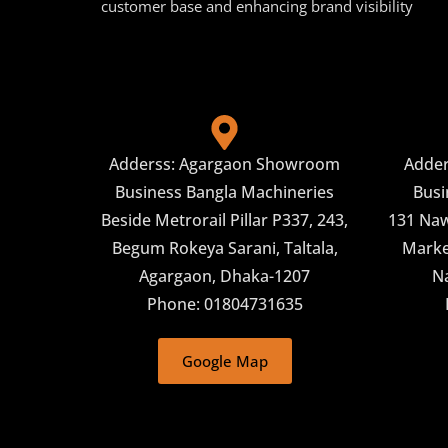
customer base and enhancing brand visibility
Adderss: Agargaon Showroom
Adde
Business Bangla Machineries
Busi
Beside Metrorail Pillar P337, 243,
131 Naw
Begum Rokeya Sarani, Taltala,
Market
Agargaon, Dhaka-1207
N
Phone: 01804731635
Google Map