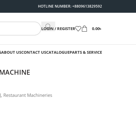
HOTLINE NUMBER: +8809613829592
LOGIN / REGISTER
0.00
৳
G
ABOUT US
CONTACT US
CATALOGUE
PARTS & SERVICE
 MACHINE
]
,
Restaurant Machineries