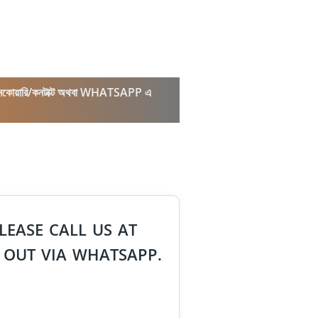
কল/ইনকোয়ারি/কনটাক্ট অথবা WHATSAPP এ
LEASE CALL US AT
 OUT VIA WHATSAPP.