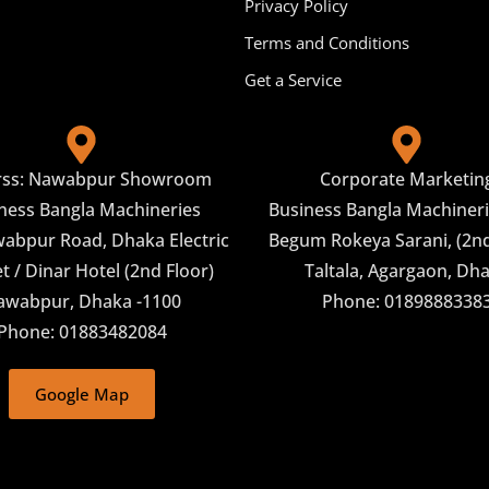
Privacy Policy
Terms and Conditions
Get a Service
rss: Nawabpur Showroom
Corporate Marketin
ness Bangla Machineries
Business Bangla Machineri
abpur Road, Dhaka Electric
Begum Rokeya Sarani, (2nd
 / Dinar Hotel (2nd Floor)
Taltala, Agargaon, Dh
awabpur, Dhaka -1100
Phone: 0189888338
Phone: 01883482084
Google Map