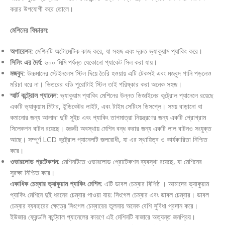
করার উপযোগী করে তোলে।
মেশিনের ফিচারস:
অপারেশন:
মেশিনটি অটোমেটিক কাজ করে, যা সহজ এবং দ্রুত ভ্যাকুয়াম প্যাকিং করে।
সিলিং এর দৈর্ঘ:
৬০০ মিমি পর্যন্ত যেকোনো প্যাকেট সিল করা যায়।
মজবুদ:
উচ্চমানের স্টেইনলেস স্টিল দিয়ে তৈরি হওয়ায় এটি টেকসই এবং মজবুদ পানি পড়লেও
মরিচা ধরে না। ভিতরের বডি পুরোটাই স্টিল তাই পরিষ্কার করা অনেক সহজ।
স্মার্ট কন্ট্রোল প্যানেল:
ভ্যাকুয়াম প্যাকিং মেশিনের উন্নত ডিজাইনের কন্ট্রোল প্যানেলে রয়েছে
একটি ভ্যাকুয়াম মিটার, ইন্ডিকেটর লাইট, এবং টাইম সেটিংস ডিসপ্লে। সময় বাড়ানো বা
কমানোর জন্য আলাদা দুটি সুইচ এবং প্যাকিং তাপমাত্রা নিয়ন্ত্রণের জন্য একটি প্রোগ্রাম
সিলেকশন বাটন রয়েছে। জরুরী অবস্থায় মেশিন বন্ধ করার জন্য একটি লাল বাটনও সংযুক্ত
আছে। সম্পূর্ণ LCD কন্ট্রোল প্যানেলটি জলরোধী, যা এর স্থায়িত্ব ও কার্যকারিতা নিশ্চিত
করে।
ওভারলোড প্রটেকশন:
মেশিনটিতে ওভারলোড প্রোটেকশন ব্যবস্থা রয়েছে, যা মেশিনের
সুরক্ষা নিশ্চিত করে।
একাধিক চেম্বার ভ্যাকুয়াম প্যাকিং মেশিন:
এটি ডাবল চেম্বার বিশিষ্ঠ । আমাদের ভ্যাকুয়াম
প্যাকিং মেশিনে দুই ধরনের চেম্বার পাওয়া যায়: সিংগেল চেম্বার এবং ডাবল চেম্বার। ডাবল
চেম্বার ব্যবহারের ক্ষেত্রে সিংগেল চেম্বারের তুলনায় অনেক বেশি সুবিধা প্রদান করে।
ইউজার ফ্রেন্ডলি কন্ট্রোল প্যানেলের কারণে এই মেশিনটি বাজারে অত্যন্ত জনপ্রিয়।