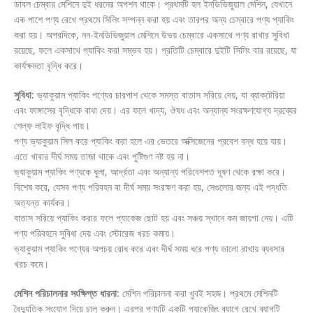
ডাবল চেম্বার মেশিনে দুই ধরনের অপশন থাকে। প্রথমটি হল ইনডিভিজুয়াল মেশিন, যেখানে
এক পাশে পণ্য রেখে প্রথমে সিলিং সম্পন্ন করা হয় এবং তারপর অন্য চেম্বারে পণ্য প্যাকিং
করা হয়। অপরদিকে, নন-ইনডিভিজুয়াল মেশিনে উভয় চেম্বারে একসাথে পণ্য রাখার সুবিধা
রয়েছে, ফলে একসাথে প্যাকিং করা সম্ভব হয়। প্রতিটি চেম্বারে দুইটি সিলিং বার রয়েছে, যা
কার্যক্ষমতা বৃদ্ধি করে।
সুবিধা:
ভ্যাকুয়াম প্যাকিং পণ্যের চারপাশ থেকে সমস্ত বাতাস সরিয়ে দেয়, যা ব্যাকটেরিয়া
এবং ফাঙ্গাসের বৃদ্ধিকে বাধা দেয়। এর ফলে খাদ্য, ঔষধ এবং অন্যান্য সংরক্ষণযোগ্য দ্রব্যের
শেল্ফ লাইফ বৃদ্ধি পায়।
পণ্য ভ্যাকুয়াম সিল করে প্যাকিং করা হলে এর ভেতরে অক্সিজেনের প্রবেশ বন্ধ হয়ে যায়।
এতে খাবার দীর্ঘ সময় তাজা থাকে এবং পুষ্টিগুণ নষ্ট হয় না।
ভ্যাকুয়াম প্যাকিং পণ্যকে ধুলা, আর্দ্রতা এবং অন্যান্য পরিবেশগত দূষণ থেকে রক্ষা করে।
বিশেষ করে, যেসব পণ্য পরিবহন বা দীর্ঘ সময় সংরক্ষণ করা হয়, সেগুলোর জন্য এই পদ্ধতি
অত্যন্ত কার্যকর।
বাতাস সরিয়ে প্যাকিং করার ফলে প্যাকেজ ছোট হয় এবং সঞ্চয় স্থানে কম জায়গা নেয়। এটি
পণ্য পরিবহনে সুবিধা দেয় এবং স্টোরেজ খরচ কমায়।
ভ্যাকুয়াম প্যাকিং পণ্যের অপচয় রোধ করে এবং দীর্ঘ সময় ধরে পণ্য ভালো রাখায় ব্যবসার
খরচ কমে।
মেশিন পরিচালনার সংক্ষিপ্ত ধারনা:
মেশিন পরিচালনা করা খুবই সহজ। প্রথমে মেশিনটি
বৈদ্যুতিক সংযোগ দিয়ে চালু করুন। এরপর পণ্যটি একটি প্যাকেজিং ব্যাগে রেখে ব্যাগটি