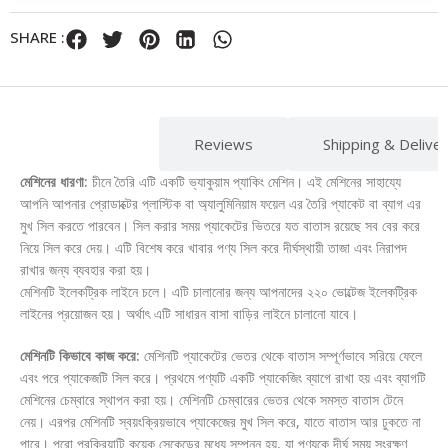
SHARE :
Description
Reviews
Shipping & Delive
মেশিনের ধারণা:
চীনে তৈরি এটি একটি ভ্যাকুয়াম প্যাকিং মেশিন। এই মেশিনের সাহায্যে
আপনি আপনার প্রোডাক্টের প্লাস্টিক বা অ্যালুমিনিয়াম ফয়েল এর তৈরি প্যাকেট বা ব্যাগ এর
মুখ সিল করতে পারবেন। সিল করার সময় প্যাকেটের ভিতরে যত বাতাস রয়েছে সব বের করে
নিয়ে সিল করে দেয়। এটি বিশেষ করে খাবার পণ্য সিল করে দীর্ঘস্থায়ী তাজা এবং নিরাপদ
রাখার জন্য ব্যবহার করা হয়।
মেশিনটি ইলেকট্রিক লাইনে চলে। এটি চালানোর জন্য আপনাদের ২২০ ভোল্টেজ ইলেকট্রিক
লাইনের প্রয়োজন হয়। অর্থাৎ এটি সাধারন বাসা বাড়ির লাইনে চালানো যাবে।
মেশিনটি কিভাবে কাজ করে:
মেশিনটি প্যাকেটের ভেতর থেকে বাতাস সম্পূর্ণভাবে সরিয়ে ফেলে
এবং পরে প্যাকেজটি সিল করে। প্রথমে পণ্যটি একটি প্যাকেজিং ব্যাগে রাখা হয় এবং ব্যাগটি
মেশিনের চেম্বারে স্থাপন করা হয়। মেশিনটি চেম্বারের ভেতর থেকে সমস্ত বাতাস টেনে
নেয়। এরপর মেশিনটি স্বয়ংক্রিয়ভাবে প্যাকেজের মুখ সিল করে, যাতে বাতাস আর ঢুকতে না
পারে। পুরো প্রক্রিয়াটি কয়েক সেকেন্ডের মধ্যে সম্পন্ন হয়, যা পণ্যকে দীর্ঘ সময় সংরক্ষণ