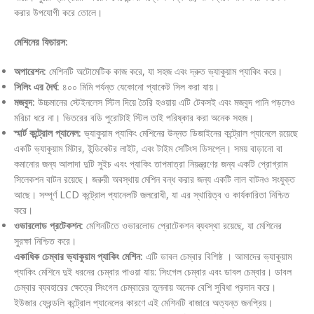
করার উপযোগী করে তোলে।
মেশিনের ফিচারস:
অপারেশন:
মেশিনটি অটোমেটিক কাজ করে, যা সহজ এবং দ্রুত ভ্যাকুয়াম প্যাকিং করে।
সিলিং এর দৈর্ঘ:
৪০০ মিমি পর্যন্ত যেকোনো প্যাকেট সিল করা যায়।
মজবুদ:
উচ্চমানের স্টেইনলেস স্টিল দিয়ে তৈরি হওয়ায় এটি টেকসই এবং মজবুদ পানি পড়লেও
মরিচা ধরে না। ভিতরের বডি পুরোটাই স্টিল তাই পরিষ্কার করা অনেক সহজ।
স্মার্ট কন্ট্রোল প্যানেল:
ভ্যাকুয়াম প্যাকিং মেশিনের উন্নত ডিজাইনের কন্ট্রোল প্যানেলে রয়েছে
একটি ভ্যাকুয়াম মিটার, ইন্ডিকেটর লাইট, এবং টাইম সেটিংস ডিসপ্লে। সময় বাড়ানো বা
কমানোর জন্য আলাদা দুটি সুইচ এবং প্যাকিং তাপমাত্রা নিয়ন্ত্রণের জন্য একটি প্রোগ্রাম
সিলেকশন বাটন রয়েছে। জরুরী অবস্থায় মেশিন বন্ধ করার জন্য একটি লাল বাটনও সংযুক্ত
আছে। সম্পূর্ণ LCD কন্ট্রোল প্যানেলটি জলরোধী, যা এর স্থায়িত্ব ও কার্যকারিতা নিশ্চিত
করে।
ওভারলোড প্রটেকশন:
মেশিনটিতে ওভারলোড প্রোটেকশন ব্যবস্থা রয়েছে, যা মেশিনের
সুরক্ষা নিশ্চিত করে।
একাধিক চেম্বার ভ্যাকুয়াম প্যাকিং মেশিন:
এটি ডাবল চেম্বার বিশিষ্ঠ । আমাদের ভ্যাকুয়াম
প্যাকিং মেশিনে দুই ধরনের চেম্বার পাওয়া যায়: সিংগেল চেম্বার এবং ডাবল চেম্বার। ডাবল
চেম্বার ব্যবহারের ক্ষেত্রে সিংগেল চেম্বারের তুলনায় অনেক বেশি সুবিধা প্রদান করে।
ইউজার ফ্রেন্ডলি কন্ট্রোল প্যানেলের কারণে এই মেশিনটি বাজারে অত্যন্ত জনপ্রিয়।