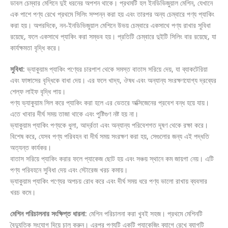
ডাবল চেম্বার মেশিনে দুই ধরনের অপশন থাকে। প্রথমটি হল ইনডিভিজুয়াল মেশিন, যেখানে
এক পাশে পণ্য রেখে প্রথমে সিলিং সম্পন্ন করা হয় এবং তারপর অন্য চেম্বারে পণ্য প্যাকিং
করা হয়। অপরদিকে, নন-ইনডিভিজুয়াল মেশিনে উভয় চেম্বারে একসাথে পণ্য রাখার সুবিধা
রয়েছে, ফলে একসাথে প্যাকিং করা সম্ভব হয়। প্রতিটি চেম্বারে দুইটি সিলিং বার রয়েছে, যা
কার্যক্ষমতা বৃদ্ধি করে।
সুবিধা:
ভ্যাকুয়াম প্যাকিং পণ্যের চারপাশ থেকে সমস্ত বাতাস সরিয়ে দেয়, যা ব্যাকটেরিয়া
এবং ফাঙ্গাসের বৃদ্ধিকে বাধা দেয়। এর ফলে খাদ্য, ঔষধ এবং অন্যান্য সংরক্ষণযোগ্য দ্রব্যের
শেল্ফ লাইফ বৃদ্ধি পায়।
পণ্য ভ্যাকুয়াম সিল করে প্যাকিং করা হলে এর ভেতরে অক্সিজেনের প্রবেশ বন্ধ হয়ে যায়।
এতে খাবার দীর্ঘ সময় তাজা থাকে এবং পুষ্টিগুণ নষ্ট হয় না।
ভ্যাকুয়াম প্যাকিং পণ্যকে ধুলা, আর্দ্রতা এবং অন্যান্য পরিবেশগত দূষণ থেকে রক্ষা করে।
বিশেষ করে, যেসব পণ্য পরিবহন বা দীর্ঘ সময় সংরক্ষণ করা হয়, সেগুলোর জন্য এই পদ্ধতি
অত্যন্ত কার্যকর।
বাতাস সরিয়ে প্যাকিং করার ফলে প্যাকেজ ছোট হয় এবং সঞ্চয় স্থানে কম জায়গা নেয়। এটি
পণ্য পরিবহনে সুবিধা দেয় এবং স্টোরেজ খরচ কমায়।
ভ্যাকুয়াম প্যাকিং পণ্যের অপচয় রোধ করে এবং দীর্ঘ সময় ধরে পণ্য ভালো রাখায় ব্যবসার
খরচ কমে।
মেশিন পরিচালনার সংক্ষিপ্ত ধারনা:
মেশিন পরিচালনা করা খুবই সহজ। প্রথমে মেশিনটি
বৈদ্যুতিক সংযোগ দিয়ে চালু করুন। এরপর পণ্যটি একটি প্যাকেজিং ব্যাগে রেখে ব্যাগটি