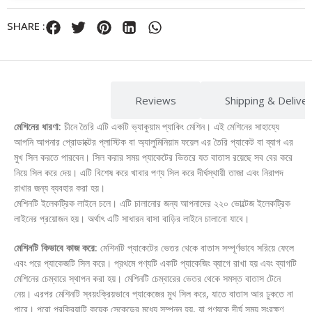
SHARE :
Description
Reviews
Shipping & Delive
মেশিনের ধারণা:
চীনে তৈরি এটি একটি ভ্যাকুয়াম প্যাকিং মেশিন। এই মেশিনের সাহায্যে
আপনি আপনার প্রোডাক্টের প্লাস্টিক বা অ্যালুমিনিয়াম ফয়েল এর তৈরি প্যাকেট বা ব্যাগ এর
মুখ সিল করতে পারবেন। সিল করার সময় প্যাকেটের ভিতরে যত বাতাস রয়েছে সব বের করে
নিয়ে সিল করে দেয়। এটি বিশেষ করে খাবার পণ্য সিল করে দীর্ঘস্থায়ী তাজা এবং নিরাপদ
রাখার জন্য ব্যবহার করা হয়।
মেশিনটি ইলেকট্রিক লাইনে চলে। এটি চালানোর জন্য আপনাদের ২২০ ভোল্টেজ ইলেকট্রিক
লাইনের প্রয়োজন হয়। অর্থাৎ এটি সাধারন বাসা বাড়ির লাইনে চালানো যাবে।
মেশিনটি কিভাবে কাজ করে:
মেশিনটি প্যাকেটের ভেতর থেকে বাতাস সম্পূর্ণভাবে সরিয়ে ফেলে
এবং পরে প্যাকেজটি সিল করে। প্রথমে পণ্যটি একটি প্যাকেজিং ব্যাগে রাখা হয় এবং ব্যাগটি
মেশিনের চেম্বারে স্থাপন করা হয়। মেশিনটি চেম্বারের ভেতর থেকে সমস্ত বাতাস টেনে
নেয়। এরপর মেশিনটি স্বয়ংক্রিয়ভাবে প্যাকেজের মুখ সিল করে, যাতে বাতাস আর ঢুকতে না
পারে। পুরো প্রক্রিয়াটি কয়েক সেকেন্ডের মধ্যে সম্পন্ন হয়, যা পণ্যকে দীর্ঘ সময় সংরক্ষণ