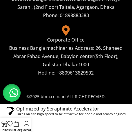
Sarani, (2nd Floor) Taltala, Agargaon, Dhaka
Phone: 01898883383
Corporate Office
Business Bangla machineries Address: 26, Shaheed
Abrar Fahad Avenue, Babylon center(5th Floor),
Gulistan Dhaka-1000
Hotline: +8809613829592
©2025 bbm.com.bd ALL RIGHT RECVIED.
Optimized by Seraphinite Accelerator
Turns on site high speed to be attractive for people and search engines.
Shop
Wishlist
Cart
My account