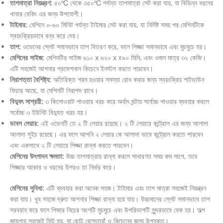
তাপমাত্রা নিয়ন্ত্রণ:
৫০℃ থেকে ৩৫০℃ পর্যন্ত তাপমাত্রা সেট করা যায়, যা বিভিন্ন ধরনের
খাবার বেকিং এর জন্য উপযোগী।
টাইমার:
মেশিনে ০-৬০ মিনিট পর্যন্ত টাইমার সেট করা যায়, যা নির্দিষ্ট সময় পর মেশিনটিকে
স্বয়ংক্রিয়ভাবে বন্ধ করে দেয়।
তাপ:
ওভেনের স্লেট সমানভাবে তাপ বিতরণ করে, ফলে পিজ্জা সমানভাবে এবং মুচমুচে হয়।
মেশিনের সাইজ:
মেশিনটির সাইজ ৬১০ x ৬২০ x ৪৯০ মিমি, এবং ওজন মাত্র ৩২ কেজি।
এটি সহজেই আপনার প্রফেশনাল কিচেনে ইনস্টল করতে পারবেন।
নিরাপত্তা বৈশিষ্ট্য:
অতিরিক্ত গরম হওয়ার সমস্যা রোধ করার জন্য স্বয়ংক্রিয় শাটডাউন
ফিচার আছে, যা মেশিনটি নিরাপদ রাখে।
বিদ্যুৎ সাশ্রয়ী:
৩ কিলোওয়াট পাওয়ার খরচ করে অর্থাৎ ঘন্টায় সর্বোচ্চ পাওয়ার ব্যবহার করলে
সর্বোচ্চ ৩ ইউনিট বিদ্যুত খরচ হয়।
ডাবল লেয়ার:
এই ওভেনটি তে ২ টি লেয়ার রয়েছে। ২ টি লেয়ারে কন্ট্রোল এর জন্য আলাদা
আলাদা সুইচ রয়েছে। এর ফলে আপনি ২ লেয়ার কে আলাদা ভাবে কন্ট্রোল করতে পারবেন
এবং একসাথে ২ টি লেয়ারে পিজ্জা রান্না করতে পারবেন।
মেশিনের উৎপাদন ক্ষমতা:
উচ্চ তাপমাত্রায় রান্না করলে সাধারণত সময় কম লাগে, তবে
পিজ্জার আকার ও ধরনের উপরও তা নির্ভর করে।
মেশিনের সুবিধা:
এটি ব্যবহার করা অনেক সহজ। টাইমার এবং তাপ মাত্রা সহজেই নিয়ন্ত্রন
করা যায়। খুব সহজে দ্রুত আপনার পিজ্জা রান্না হয়ে যায়। উচ্চমানের স্লেট সমানভাবে তাপ
সরবরাহ করে ফলে পিজার নিচের অংশটি মুচমুচে এবং উপরিভাগটি সুন্দরভাবে বেক হয়। অল্প
জায়গায় সহজেই ফিট হয়, যা ছোট রেস্তোরাঁ ও কিচেনের জন্য উপযুক্ত।