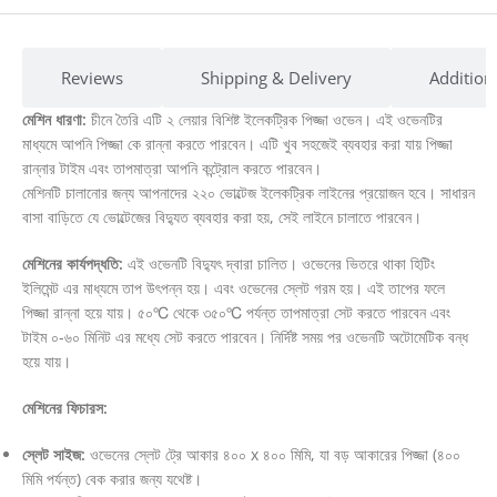
Reviews
Shipping & Delivery
Addition
মেশিন ধারণা:
চীনে তৈরি এটি ২ লেয়ার বিশিষ্ট ইলেকট্রিক পিজ্জা ওভেন। এই ওভেনটির
মাধ্যমে আপনি পিজ্জা কে রান্না করতে পারবেন। এটি খুব সহজেই ব্যবহার করা যায় পিজ্জা
রান্নার টাইম এবং তাপমাত্রা আপনি কন্ট্রোল করতে পারবেন।
মেশিনটি চালানোর জন্য আপনাদের ২২০ ভোল্টেজ ইলেকট্রিক লাইনের প্রয়োজন হবে। সাধারন
বাসা বাড়িতে যে ভোল্টেজের বিদ্যুত ব্যবহার করা হয়, সেই লাইনে চালাতে পারবেন।
মেশিনের কার্যপদ্ধতি:
এই ওভেনটি বিদ্যুৎ দ্বারা চালিত। ওভেনের ভিতরে থাকা হিটিং
ইলিমেন্ট এর মাধ্যমে তাপ উৎপন্ন হয়। এবং ওভেনের স্লেট গরম হয়। এই তাপের ফলে
পিজ্জা রান্না হয়ে যায়। ৫০℃ থেকে ৩৫০℃ পর্যন্ত তাপমাত্রা সেট করতে পারবেন এবং
টাইম ০-৬০ মিনিট এর মধ্যে সেট করতে পারবেন। নির্দিষ্ট সময় পর ওভেনটি অটোমেটিক বন্ধ
হয়ে যায়।
মেশিনের ফিচারস:
স্লেট সাইজ:
ওভেনের স্লেট ট্রে আকার ৪০০ x ৪০০ মিমি, যা বড় আকারের পিজ্জা (৪০০
মিমি পর্যন্ত) বেক করার জন্য যথেষ্ট।