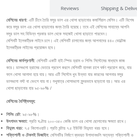
Description
Reviews
Shipping & Delive
মেশিনের ধারণা:
এটি চীনে তৈরি মসুর ডাল এর খোসা ছাড়ানোর কমার্শিয়াল মেশিন। এটি বিশেষ
করে মসুর ডাল এর খোসা ছাড়ানোর জন্য তৈরি হয়েছে। তবে এই মেশিনের সাহায্যে আপনি
মসুর ডাল সহ বিভিন্ন প্রকার ডাল থেকে সহজেই খোসা ছাড়াতে পারবেন।
মেশিনটি ইলেকট্রিক লাইনে চলে। এই মেশিনটি চালানোর জন্য আপনাদের ৪৪০ ভোল্টেজ
ইলেকট্রিক লাইনের প্রয়োজন হবে।
মেশিনের কার্যপ্রণালী:
মেশিনটি একটি হাই-স্পিড ড্রাম ও পিলিং সিস্টেমের মাধ্যমে কাজ
করে। ডালগুলো ড্রামের ভেতরে প্রবেশ করলে মেশিনটি হালকা চাপে ঘর্ষণ প্রয়োগ করে, যার
ফলে খোসা আলাদা হয়ে যায়। আর এটি সিস্টেম খুব উন্নত যার কারনের আপনার মসুর
ডালগুলো নস্ট বা ভেংগে যায় না। শুধুমাত্র খোসাগুলো সুন্দরভাবে ছাড়ানো হয়। আর এর
খোসা ছাড়ানোর হার ৯৫-৯৮% /
মেশিনের বৈশিষ্ট্যসমূহ:
পিলিং রেট:
৯৫-৯৮%।
উৎপাদন ক্ষমতা:
প্রতি ঘণ্টায় ২০০-৩৫০ কেজি ডাল এর খোসা ছোলানোর ক্ষমতা রাখে।
বিদ্যুৎ খরচ:
৭.৫ কিলোওয়াট। প্রতি ঘন্টায় ৭.৫ ইউনিট বিদ্যুত খরচ হবে।
শক্তিশালী ও টেকসই ডিজাইন:
মেশিনটির নির্মাণে ব্যবহৃত উপাদানগুলি অত্যন্ত শক্তিশালী ও