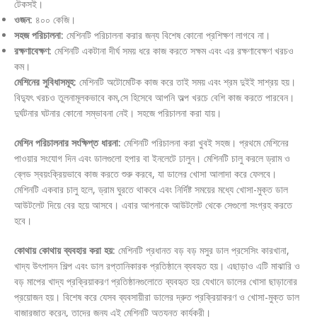
টেকসই।
ওজন:
৪০০ কেজি।
সহজ পরিচালনা:
মেশিনটি পরিচালনা করার জন্য বিশেষ কোনো প্রশিক্ষণ লাগবে না।
রক্ষণাবেক্ষণ:
মেশিনটি একটানা দীর্ঘ সময় ধরে কাজ করতে সক্ষম এবং এর রক্ষণাবেক্ষণ খরচও
কম।
মেশিনের সুবিধাসমূহ:
মেশিনটি অটোমেটিক কাজ করে তাই সময় এবং শ্রম দুইই সাশ্রয় হয়।
বিদ্যুৎ খরচও তুলনামূলকভাবে কম,সে হিসেবে আপনি অল্প খরচে বেশি কাজ করতে পারবেন।
দুর্ঘটনার ঘটনার কোনো সম্ভাবনা নেই। সহজে পরিচালনা করা যায়।
মেশিন পরিচালনার সংক্ষিপ্ত ধারনা:
মেশিনটি পরিচালনা করা খুবই সহজ। প্রথমে মেশিনের
পাওয়ার সংযোগ দিন এবং ডালগুলো হপার বা ইনলেটে ঢালুন। মেশিনটি চালু করলে ড্রাম ও
ব্লেড স্বয়ংক্রিয়ভাবে কাজ করতে শুরু করবে, যা ডালের খোসা আলাদা করে ফেলবে।
মেশিনটি একবার চালু হলে, ড্রাম ঘুরতে থাকবে এবং নির্দিষ্ট সময়ের মধ্যে খোসা-মুক্ত ডাল
আউটলেট দিয়ে বের হয়ে আসবে। এবার আপনাকে আউটলেট থেকে সেগুলো সংগ্রহ করতে
হবে।
কোথায় কোথায় ব্যবহার করা হয়:
মেশিনটি প্রধানত বড় বড় মসুর ডাল প্রসেসিং কারখানা,
খাদ্য উৎপাদন শিল্প এবং ডাল রপ্তানিকারক প্রতিষ্ঠানে ব্যবহৃত হয়। এছাড়াও এটি মাঝারি ও
বড় মাপের খাদ্য প্রক্রিয়াকরণ প্রতিষ্ঠানগুলোতে ব্যবহৃত হয় যেখানে ডালের খোসা ছাড়ানোর
প্রয়োজন হয়। বিশেষ করে যেসব ব্যবসায়ীরা ডালের দ্রুত প্রক্রিয়াকরণ ও খোসা-মুক্ত ডাল
বাজারজাত করেন, তাদের জন্য এই মেশিনটি অত্যন্ত কার্যকরী।