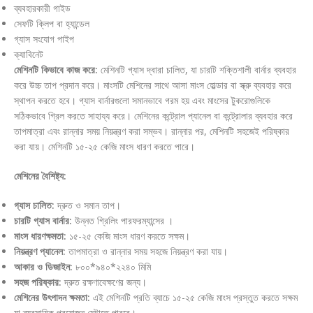
ব্যবহারকারী গাইড
সেফটি ক্লিপ বা হ্যান্ডেল
গ্যাস সংযোগ পাইপ
ক্যাবিনেট
মেশিনটি কিভাবে কাজ করে:
মেশিনটি গ্যাস দ্বারা চালিত, যা চারটি শক্তিশালী বার্নার ব্যবহার
করে উচ্চ তাপ প্রদান করে। মাংসটি মেশিনের সাথে আসা মাংস হোল্ডার বা স্ক্রু ব্যবহার করে
স্থাপন করতে হবে। গ্যাস বার্নারগুলো সমানভাবে গরম হয় এবং মাংসের টুকরোগুলিকে
সঠিকভাবে গ্রিল করতে সাহায্য করে। মেশিনের কন্ট্রোল প্যানেল বা কন্ট্রোলার ব্যবহার করে
তাপমাত্রা এবং রান্নার সময় নিয়ন্ত্রণ করা সম্ভব। রান্নার পর, মেশিনটি সহজেই পরিষ্কার
করা যায়। মেশিনটি ১৫-২৫ কেজি মাংস ধারণ করতে পারে।
মেশিনের বৈশিষ্ট্য:
গ্যাস চালিত:
দ্রুত ও সমান তাপ।
চারটি গ্যাস বার্নার:
উন্নত গ্রিলিং পারফরম্যান্সের ।
মাংস ধারণক্ষমতা:
১৫-২৫ কেজি মাংস ধারণ করতে সক্ষম।
নিয়ন্ত্রণ প্যানেল:
তাপমাত্রা ও রান্নার সময় সহজে নিয়ন্ত্রণ করা যায়।
আকার ও ডিজাইন:
৮০০*৯৪০*২২৪০ মিমি
সহজ পরিষ্কার:
দ্রুত রক্ষণাবেক্ষণের জন্য।
মেশিনের উৎপাদন ক্ষমতা:
এই মেশিনটি প্রতি ব্যাচে ১৫-২৫ কেজি মাংস প্রস্তুত করতে সক্ষম
যা ব্যবসায়িক প্রয়োজন মেটাতে পারবে।