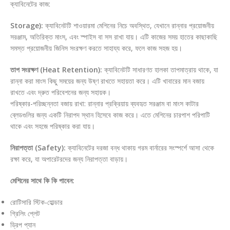
ক্যাবিনেটের কাজ:
Storage):
ক্যাবিনেটটি শাওয়ারমা মেশিনের নিচে অবস্থিত, যেখানে রান্নার প্রয়োজনীয়
সরঞ্জাম, অতিরিক্ত মাংস, এবং স্পাইস বা সস রাখা যায়। এটি কাজের সময় হাতের কাছাকাছি
সমস্ত প্রয়োজনীয় জিনিস সংরক্ষণ করতে সাহায্য করে, ফলে কাজ সহজ হয়।
তাপ সংরক্ষণ (Heat Retention):
ক্যাবিনেটটি সাধারণত হালকা তাপমাত্রায় থাকে, যা
রান্না করা মাংস কিছু সময়ের জন্য উষ্ণ রাখতে সহায়তা করে। এটি খাবারের মান বজায়
রাখতে এবং দ্রুত পরিবেশনের জন্য সহায়ক।
পরিষ্কার-পরিচ্ছন্নতা বজায় রাখা: রান্নার প্রক্রিয়ায় ব্যবহৃত সরঞ্জাম বা মাংস কাটার
ব্লেডগুলির জন্য একটি নিরাপদ স্থান হিসেবে কাজ করে। এতে মেশিনের চারপাশ পরিপাটি
থাকে এবং সহজে পরিষ্কার করা যায়।
নিরাপত্তা (Safety):
ক্যাবিনেটের দরজা বন্ধ থাকায় গরম বার্নারের সংস্পর্শে আসা থেকে
রক্ষা করে, যা অপারেটরদের জন্য নিরাপত্তা বাড়ায়।
মেশিনের সাথে কি কি পাবেন:
রোটিসারি স্টিক-হোল্ডার
গ্রিলিং প্লেট
ড্রিপ প্যান