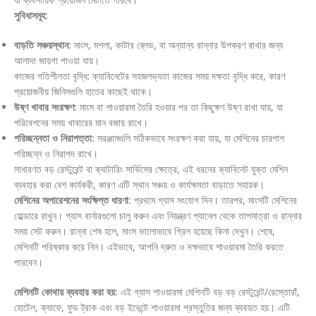
সুবিধাসমূহ:
বাড়তি সঞ্চয়স্থান:
মাংস, মশলা, কাটার ব্লেড, বা অন্যান্য রান্নার উপকরণ রাখার জন্য
আলাদা জায়গা পাওয়া যায়।
কাজের গতিশীলতা বৃদ্ধি: ক্যাবিনেটের সহজলভ্যতা কাজের সময় দক্ষতা বৃদ্ধি করে, কারণ
প্রয়োজনীয় জিনিসগুলি হাতের কাছেই থাকে।
উষ্ণ খাবার সংরক্ষণ:
মাংস বা শাওয়ারমা তৈরি হওয়ার পর তা কিছুক্ষণ উষ্ণ রাখা যায়, যা
পরিবেশনের সময় খাবারের মান বজায় রাখে।
পরিচ্ছন্নতা ও নিরাপত্তা:
সরঞ্জামগুলি সঠিকভাবে সংরক্ষণ করা যায়, যা মেশিনের চারপাশ
পরিচ্ছন্ন ও নিরাপদ রাখে।
সাধারণত বড় রেস্টুরেন্ট বা ক্যাটারিং সার্ভিসের ক্ষেত্রে, এই ধরনের ক্যাবিনেট যুক্ত মেশিন
ব্যবহার করা বেশ কার্যকরী, কারণ এটি স্থান সঞ্চয় ও কার্যক্ষমতা বাড়াতে সহায়ক।
মেশিনের অপারেশনের সংক্ষিপ্ত ধারণা:
প্রথমে গ্যাস সংযোগ দিন। তারপর, মাংসটি মেশিনের
হোল্ডারে রাখুন। গ্যাস বার্নারগুলো চালু করুন এবং নিয়ন্ত্রণ প্যানেল থেকে তাপমাত্রা ও রান্নার
সময় সেট করুন। রান্না শেষ হলে, মাংস ভালোভাবে গ্রিল হয়েছে কিনা দেখুন। শেষে,
মেশিনটি পরিষ্কার করে নিন। এইভাবে, আপনি দ্রুত ও দক্ষভাবে শাওয়ারমা তৈরি করতে
পারবেন।
মেশিনটি কোথায় ব্যবহার করা হয়:
এই গ্যাস শাওয়ারমা মেশিনটি বড় বড় রেস্টুরেন্ট/রেস্তোরাঁ,
হোটেল, ক্যাফে, ফুড ট্রাক এবং বড় ইভেন্টে শাওয়ারমা প্রস্তুতির জন্য ব্যবহৃত হয়। এটি