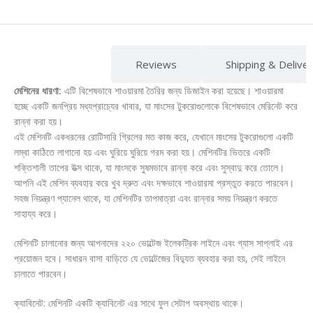
Description
Reviews
Shipping & Delive
মেশিনের ধারণা:
এটি বিশেষভাবে শাওয়ারমা তৈরির জন্য ডিজাইন করা হয়েছে। শাওয়ারমা
হচ্ছে একটি জনপ্রিয় মধ্যপ্রাচ্যের খাবার, যা মাংসের টুকরোগুলোকে বিশেষভাবে মেরিনেট করে
রান্না করা হয়।
এই মেশিনটি একধরনের রোটিসারি গ্রিলের মত কাজ করে, যেখানে মাংসের টুকরোগুলো একটি
লম্বা কাঠিতে লাগানো হয় এবং ঘুরিয়ে ঘুরিয়ে গরম করা হয়। মেশিনটির ভিতরে একটি
শক্তিশালী তাপের উত্স থাকে, যা মাংসকে সুষমভাবে রান্না করে এবং সুস্বাদু করে তোলে।
আপনি এই মেশিন ব্যবহার করে খুব দ্রুত এবং দক্ষভাবে শাওয়ারমা প্রস্তুত করতে পারবেন।
সহজ নিয়ন্ত্রণ প্যানেল থাকে, যা মেশিনটির তাপমাত্রা এবং রান্নার সময় নিয়ন্ত্রণ করতে
সাহায্য করে।
মেশিনটি চালানোর জন্য আপনাদের ২২০ ভোল্টেজ ইলেকট্রিক লাইনে এবং গ্যাস সাপ্লাই এর
প্রয়োজন হবে। সাধারন বাসা বাড়িতে যে ভোল্টেজের বিদ্যুত ব্যবহার করা হয়, সেই লাইনে
চালাতে পারবেন।
ক্যাবিনেট: মেশিনটি একটি ক্যাবিনেট এর সাথে ফুল সেটাপ অবস্থায় থাকে।