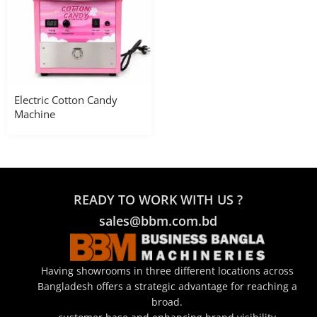
Electric Cotton Candy
Machine
READY TO WORK WITH US ?
sales@bbm.com.bd
Having showrooms in three different locations across
Bangladesh offers a strategic advantage for reaching a
broad.