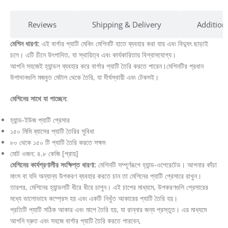
Reviews
Shipping & Delivery
Addition
মেশিন ধারণা:
এই বার্গার প্যাটি মেকিং মেশিনটি হাতে ব্যবহার করা যায় এবং বিদ্যুৎ ছাড়াই
চলে। এটি চীনে উৎপাদিত, যা স্থায়িত্ব এবং কার্যকারিতায় বিশ্বাসযোগ্য।
আপনি সহজেই হ্যান্ডল ব্যবহার করে বার্গার প্যাটি তৈরি করতে পারেন।মেশিনটির প্রধান
উপাদানগুলি মজবুত মেটাল থেকে তৈরি, যা দীর্ঘস্থায়ী এবং টেকসই।
মেশিনের সাথে যা পাচ্ছেন:
হ্যান্ড-ইউজ প্যাটি প্রেসার
১৫০ মিমি ব্যাসের প্যাটি তৈরির সুবিধা
৮০ থেকে ১৫০ টি প্যাটি তৈরি করতে সক্ষম
মোট ওজন: ৪.৮ কেজি [প্রায়]
মেশিনের কার্যপ্রণালীর সংক্ষিপ্ত ধারণা:
মেশিনটি সম্পূর্ণরূপে হ্যান্ড-ওপেরেটেড। আপনার কাঁচা
মাংস বা যদি অন্যান্য উপকরণ ব্যবহার করতে চান তা মেশিনের প্যাটি প্রেসারে রাখুন।
তারপর, মেশিনের হ্যান্ডলটি ধীরে ধীরে চাপুন। এই চাপের মাধ্যমে, উপকরণগুলি প্রেসারের
মধ্যে ভালোভাবে কম্প্রেস হয় এবং একটি নিখুঁত আকারের প্যাটি তৈরি হয়।
প্রতিটি প্যাটি সঠিক আকার এবং মাপে তৈরি হয়, যা রান্নার জন্য প্রস্তুত। এর মাধ্যমে
আপনি দ্রুত এবং সহজে বার্গার প্যাটি তৈরি করতে পারবেন,