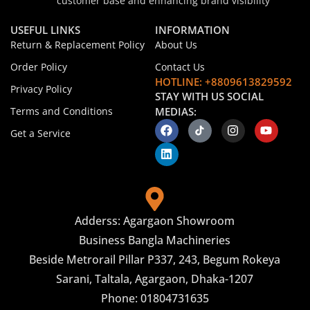
customer base and enhancing brand visibility
USEFUL LINKS
INFORMATION
Return & Replacement Policy
About Us
Order Policy
Contact Us
HOTLINE: +8809613829592
Privacy Policy
STAY WITH US SOCIAL
Terms and Conditions
MEDIAS:
Get a Service
Adderss: Agargaon Showroom
Business Bangla Machineries
Beside Metrorail Pillar P337, 243, Begum Rokeya
Sarani, Taltala, Agargaon, Dhaka-1207
Phone: 01804731635