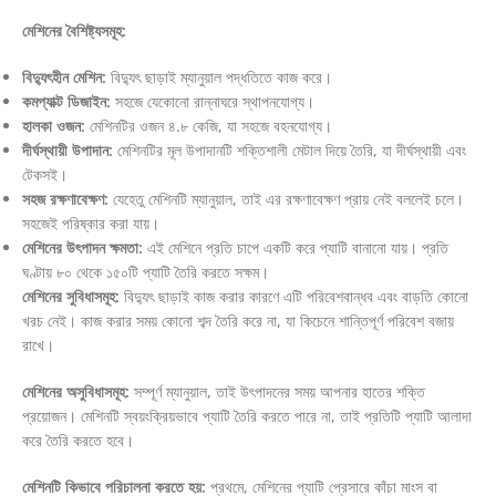
মেশিনের বৈশিষ্ট্যসমূহ:
বিদ্যুৎহীন মেশিন:
বিদ্যুৎ ছাড়াই ম্যানুয়াল পদ্ধতিতে কাজ করে।
কমপ্যাক্ট ডিজাইন:
সহজে যেকোনো রান্নাঘরে স্থাপনযোগ্য।
হালকা ওজন:
মেশিনটির ওজন ৪.৮ কেজি, যা সহজে বহনযোগ্য।
দীর্ঘস্থায়ী উপাদান:
মেশিনটির মূল উপাদানটি শক্তিশালী মেটাল দিয়ে তৈরি, যা দীর্ঘস্থায়ী এবং
টেকসই।
সহজ রক্ষণাবেক্ষণ:
যেহেতু মেশিনটি ম্যানুয়াল, তাই এর রক্ষণাবেক্ষণ প্রায় নেই বললেই চলে।
সহজেই পরিষ্কার করা যায়।
মেশিনের উৎপাদন ক্ষমতা:
এই মেশিনে প্রতি চাপে একটি করে প্যাটি বানানো যায়। প্রতি
ঘণ্টায় ৮০ থেকে ১৫০টি প্যাটি তৈরি করতে সক্ষম।
মেশিনের সুবিধাসমূহ:
বিদ্যুৎ ছাড়াই কাজ করার কারণে এটি পরিবেশবান্ধব এবং বাড়তি কোনো
খরচ নেই। কাজ করার সময় কোনো শব্দ তৈরি করে না, যা কিচেনে শান্তিপূর্ণ পরিবেশ বজায়
রাখে।
মেশিনের অসুবিধাসমূহ:
সম্পূর্ণ ম্যানুয়াল, তাই উৎপাদনের সময় আপনার হাতের শক্তি
প্রয়োজন। মেশিনটি স্বয়ংক্রিয়ভাবে প্যাটি তৈরি করতে পারে না, তাই প্রতিটি প্যাটি আলাদা
করে তৈরি করতে হবে।
মেশিনটি কিভাবে পরিচালনা করতে হয়:
প্রথমে, মেশিনের প্যাটি প্রেসারে কাঁচা মাংস বা