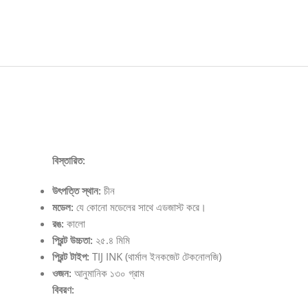
Description
বিস্তারিত:
উৎপত্তি স্থান:
চীন
মডেল:
যে কোনো মডেলের সাথে এডজাস্ট করে।
রঙ:
কালো
প্রিন্ট উচ্চতা:
২৫.৪ মিমি
প্রিন্ট টাইপ:
TIJ INK (থার্মাল ইনকজেট টেকনোলজি)
ওজন:
আনুমানিক ১৩০ গ্রাম
বিবরণ: