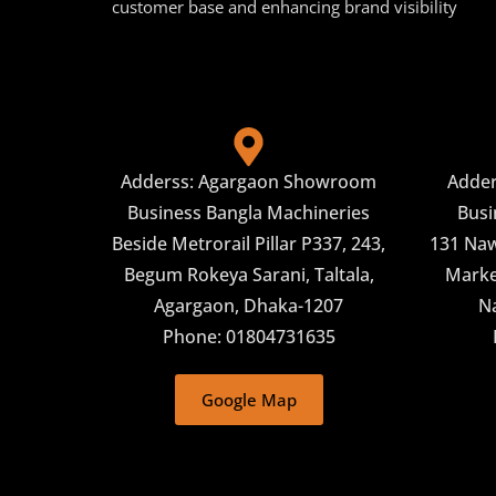
customer base and enhancing brand visibility
Adderss: Agargaon Showroom
Adde
Business Bangla Machineries
Busi
Beside Metrorail Pillar P337, 243,
131 Naw
Begum Rokeya Sarani, Taltala,
Market
Agargaon, Dhaka-1207
N
Phone: 01804731635
Google Map