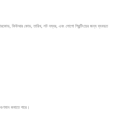
ে বারকোড, কিউআর কোড, তারিখ, লট নম্বর, এবং লোগো প্রিন্টিংয়ের জন্য ব্যবহৃত
টের গুণমান কমাতে পারে।