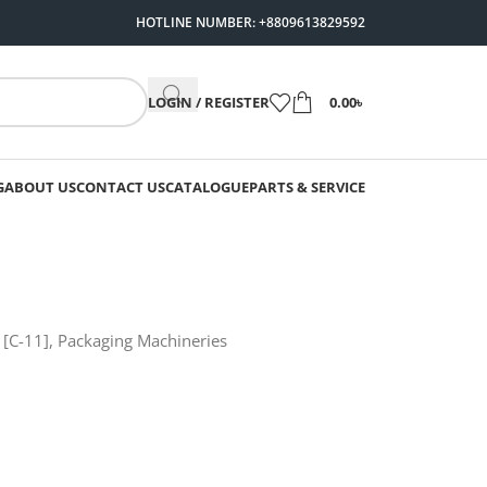
HOTLINE NUMBER: +8809613829592
LOGIN / REGISTER
0.00
৳
G
ABOUT US
CONTACT US
CATALOGUE
PARTS & SERVICE
 [C-11]
,
Packaging Machineries