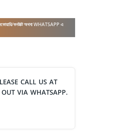
কল/ইনকোয়ারি/কনটাক্ট অথবা WHATSAPP এ
LEASE CALL US AT
 OUT VIA WHATSAPP.