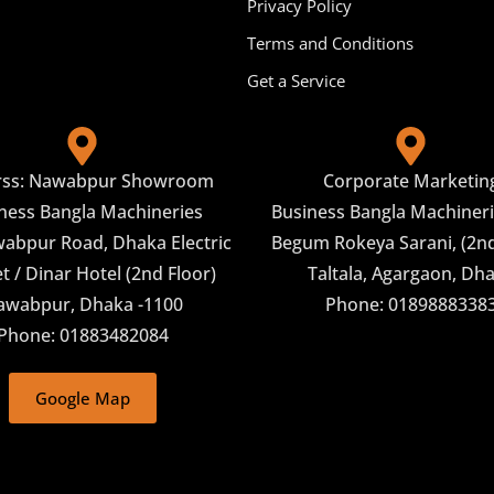
Privacy Policy
Terms and Conditions
Get a Service
rss: Nawabpur Showroom
Corporate Marketin
ness Bangla Machineries
Business Bangla Machineri
abpur Road, Dhaka Electric
Begum Rokeya Sarani, (2nd
 / Dinar Hotel (2nd Floor)
Taltala, Agargaon, Dh
awabpur, Dhaka -1100
Phone: 0189888338
Phone: 01883482084
Google Map