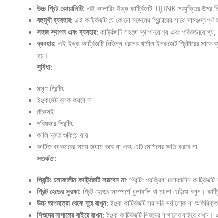
উচ্চ প্রিন্ট কোয়ালিটি:
এই কালারিং ইঙ্ক কার্ট্রিজটি TIJ INK প্রযুক্তির উপর ভিত্
বহুমুখী ব্যবহার:
এই কার্ট্রিজটি যে কোনো মডেলের প্রিন্টারের সাথে সামঞ্জস্যপূর্ণ
সহজ স্থাপন এবং ব্যবহার:
কার্ট্রিজটি সহজে স্থাপনযোগ্য এবং পরিবর্তনযোগ্য,
ব্যবহার:
এই ইঙ্ক কার্ট্রিজটি বিভিন্ন ধরনের থার্মাল ইনকজেট প্রিন্টারের সাথ
হয়।
সুবিধা:
মসৃণ প্রিন্টিং
ইঙ্কজেট ব্লক করবে না
টেকসই
পরিষ্কার প্রিন্টিং
কালি দ্রুত শুকিয়ে যায়
কার্টিজ ব্যবহারের সময় জ্যাম করে না এবং এটি মেশিনের ক্ষতি করবে না
সতর্কতা:
প্রিন্টিং চলাকালীন কার্ট্রিজটি সরাবেন না:
প্রিন্টিং প্রক্রিয়া চলাকালীন কার্ট্রি
প্রিন্ট হেডের সুরক্ষা:
প্রিন্ট হেডের সংস্পর্শে ধুলাবালি বা ময়লা এড়িয়ে চলুন। কার্
উচ্চ তাপমাত্রা থেকে দূরে রাখুন:
ইঙ্ক কার্ট্রিজটি সরাসরি সূর্যালোক বা অতিরিক্
শিশুদের নাগালের বাইরে রাখুন:
ইঙ্ক কার্ট্রিজটি শিশুদের নাগালের বাইরে রাখুন