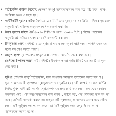
অটোমেটিক প্যাকিং সিস্টেম:
মেশিনটি সম্পূর্ণ অটোমেটিকভাবে কাজ করে, যার ফলে প্যাকিং
প্রক্রিয়া দ্রুত ও সহজ হয়।
আউটসাইট ব্যাগের সাইজ:
দৈর্ঘ ৮০-১২০ মি.মি এবং প্রস্থ ৭০-৯০ মি.মি.। নিজের প্রয়োজন
অনুযায়ী এই সাইজের মধ্যে কম বেশি এডজাস্ট করা যায়।
ইনার ব্যাগের সাইজ:
দৈর্ঘ ৫০-৭০ মি.মি এবং প্রস্থ ৫০-৮০ মি.মি.। নিজের প্রয়োজন
অনুযায়ী এই সাইজের মধ্যে কম বেশি এডজাস্ট করা যায়।
টি ব্যাগের ওজন:
মেশিনটি ১-১৫ গ্রাম চা পাতার গুড়া ব্যাগে ভর্তি করে। আপনি ওজন এর
মধ্যে কম বেশি করতে পারেন।
মজবুত ব্যাগ:
ব্যাগগুলোকে মজবুত এবং বাতাস বা আর্দ্রতা থেকে রক্ষা করে।
মেশিনের উৎপাদন ক্ষমতা:
এই মেশিনটির উৎপাদন ক্ষমতা প্রতি মিনিটে ৩০-৫০ টি চা ব্যাগ
তৈরি করে।
সুবিধা:
মেশিনটি সম্পুর্ন অটোমেটিক, ফলে আপনাকে ম্যানুয়াল হস্তক্ষেপ করতে হবে না।
সুতরাং আপনার টি ব্যাগগুলো স্বাস্থ্যসম্মতভাবে প্যাকিং হয়। দুটি ব্যাগ ইনার এবং আউটার
ফিলিং সুবিধা তাই এটি সরাসরি প্রোডাকশন এর জন্য রেডি করে দেয়। ভুল হওয়ার কোনো
সম্ভাবনা নেই। এটি স্বয়ংক্রিয়ভাবে পণ্য পরিমাপ, ব্যাগে ভরা, এবং সিলিংয়ের কাজ সম্পন্ন
করে। মেশিনটি অপারেট করতে কম সংখ্যক কর্মী প্রয়োজন, যা আপনার লেবার খরচ বাচিয়ে
দেয়। এটি কন্ট্রোল করা অনেক সহজ। মেশিনটি কন্ট্রোল করার জন্য বিশেষ কোনো
প্রশিক্ষনের দরকার হয় না।