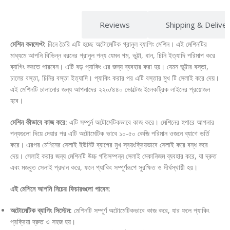
Description
Reviews
Shipping & Delive
মেশিন কনসেপ্ট:
চীনে তৈরি এটি হচ্ছে অটোমেটিক গ্রানুল ব্যাগিং মেশিন। এই মেশিনটির
মাধ্যমে আপনি বিভিন্ন ধরনের গ্রানুল পন্য যেমন গম, ভুট্টা, ধান, চিনি ইত্যাদি পরিমাপ করে
ব্যাগিং করতে পারবেন। এটি বড় প্যাকিং এর জন্য ব্যবহার করা হয়। যেমন ভুট্টার বস্তা,
চালের বস্তা, চিনির বস্তা ইত্যাদি। প্যাকিং করার পর এটি বস্তার মুখ টি সেলাই করে দেয়।
এই মেশিনটি চালানোর জন্য আপনাদের ২২০/৪৪০ ভোল্টেজ ইলেকট্রিক লাইনের প্রয়োজন
হবে।
মেশিন কীভাবে কাজ করে:
এটি সম্পুর্ন অটোমেটিকভাবে কাজ করে। মেশিনের হপারে আপনার
পন্যগুলো দিয়ে দেয়ার পর এটি অটোমেটিক ভাবে ১০-৫০ কেজি পরিমান ওজনে ব্যাগে ভর্তি
করে। এরপর মেশিনের সেলাই ইউনিট ব্যাগের মুখ স্বয়ংক্রিয়ভাবে সেলাই করে বন্ধ করে
দেয়। সেলাই করার জন্য মেশিনটি উচ্চ গতিসম্পন্ন সেলাই মেকানিজম ব্যবহার করে, যা দ্রুত
এবং মজবুত সেলাই প্রদান করে, ফলে প্যাকিং সম্পূর্ণরূপে সুরক্ষিত ও দীর্ঘস্থায়ী হয়।
এই মেশিনে আপনি নিচের ফিচারগুলো পাবেন:
অটোমেটিক ব্যাগিং সিস্টেম:
মেশিনটি সম্পূর্ণ অটোমেটিকভাবে কাজ করে, যার ফলে প্যাকিং
প্রক্রিয়া দ্রুত ও সহজ হয়।