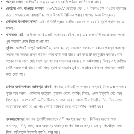
পন্যের ওজন :
মেশিনটির সাহয্যে ১০-৫০ কেজি পর্যন্ত ব্যাগিং করা যায়।
ভোল্টেজ এবং পাওয়ার অপশন:
২২০V/৪৪০V ভোল্টেজ এবং ২.৭ কিলোওয়াট পাওয়ার ব্যবহার
করে। খাদ্যদ্রব্য, রাসায়নিক, শস্য ইত্যাদি বিভিন্ন গ্রানুল পণ্যের জন্য উপযুক্ত।
মেশিনের উৎপাদন ক্ষমতা:
এই মেশিনটি প্রতি ঘণ্টায় ২০০ থেকে ২৫০টি ব্যাগ প্যাক করতে
সক্ষম।
কনভেয়র বেল্ট:
মেশিনের সাথে একটি কনভেয়র বেল্ট থাকে। এর ফলে ভর্তি হওয়া বস্তা গুলো
খুব সহজেই টেনে নিয়ে যাওয়া যায়।
সুবিধা:
মেশিনটি সম্পুর্ন অটোমেটিক, ফলে বড় বড় বস্তাতে যেকোনো ধরনের গ্রানুল পন্য খুব
সহজে কম সময়ের মধ্যে পরিমাপ করে ভর্তি করা যায়। এই কাজ টি ম্যানুয়ালি করতে গেলে
অনেক সময় লাগে সেই সাথে ভুল হওয়ার সম্ভাবনা থাকে। যা কস্টসাধ্য। কিন্তু এই মেশিনে
সেটি সহজে করা যায়। সেই সাথে ব্যাগ বা বস্তার মুখ ভালোভাবে মেশিনের সাহায্যে সেলাই
করে দেয়া হয়।
মেশিন অপারেশনের সংক্ষিপ্ত ধারণা:
প্রথমে, মেশিনটিকে পাওয়ার সাপ্লাই দিয়ে এবং পাওয়ার
সুইচ অন করুন। মেশিনের কন্ট্রোল প্যানেল থেকে প্যাকিং স্পিড, ওজন ইত্যাদি সেট করে
নিতে হবে। এরপর এটি অটোমেটিকভাবে কাজ করে। বস্তা টি মেশিনটির নিচে নিয়ে গেলে
অটোমেটিক ভর্তি হয় এর পর সেলাই ইউনিটে নিয়ে অটোমেটিক সেলাই হয়।
ব্যবহারক্ষেত্র:
বড় বড় ইন্ডাস্ট্রিগুলোতে এটি ব্যবহার করা হয়। বিভিন্ন ধরনের শস্য,
দানাশস্য, চিনি, কফি, এবং অন্যান্য খাদ্যদ্রব্য প্যাকিংয়ের জন্য। এছাড়া পশুখাদ্য যেমন
ফিড, সুপ্লিমেন্ট ইত্যাদি ব্যাগিং করা হয়।