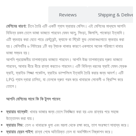
Description
Reviews
Shipping & Delive
মেশিনের ধারণা:
চীনে তৈরি এটি একটি গ্যাস ফ্রায়ার মেশিন। এই মেশিনের মাধ্যমে আপনি
বিভিন্ন রকম তেলে ভাজা ভাজতে পারবেন যেমন আলু, সিংড়া, জিলাপি, পাকোড়া ইত্যাদি।
এটি ব্যবহার করা যেতে পারে রেস্টুরেন্ট, ক্যাফে বা স্ট্রিট ফুড দোকানগুলোতে ব্যবহার করা
হয়। মেশিনটির ৬ লিটারের ১টি বড় ট্যাংক থাকার কারণে একসাথে অনেক পরিমাণে খাবার
ভাজা সম্ভব হয়।
আপনি প্রয়োজনীয় তাপমাত্রায় ভাজতে পারবেন। আপনি উচ্চ তাপমাত্রায় দ্রুত ভাজতে
পারবেন, আবার ধীরে ধীরে রান্না করতেও পারবেন। এটি বিভিন্ন ধরনের ফ্রাই যেমন ফ্রেঞ্চ
ফ্রাই, ফ্রাইড পিজ্জা পকেটস, ফ্রাইড ডাম্পলিংস ইত্যাদি তৈরি করার জন্য আদর্শ। এটি
LPG গ্যাস দ্বারা চালিত, যা তেলকে দ্রুত গরম করে খাবারকে সোনালী ও ক্রিস্পি করে
তোলে।
আপনি মেশিনের সাথে কি কি টুলস পাবেন:
ফ্রায়ার বাস্কেট:
খাবার ভাজার জন্য তেলে নিমজ্জিত করা হয় এবং রান্নার পরে সহজে
উত্তোলন করা যায়।
ফ্রায়ার লিড:
তেল ও খাবারকে ধুলা এবং ময়লা থেকে রক্ষা করে, তাপ সংরক্ষণে সাহায্য করে।
ফ্রায়ার ড্রেন পাইপ:
রান্না শেষে অতিরিক্ত তেল বা অবশিষ্টাংশ নিষ্কাশন করে।