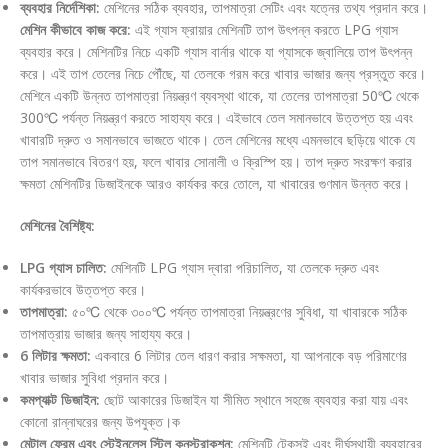
ব্যবহার নির্দেশিকা:
মেশিনের সঠিক ব্যবহার, তাপমাত্রা সেটিং এবং যত্নের তথ্য প্রদান করে।
মেশিন কীভাবে কাজ করে:
এই গ্যাস ফ্রায়ার মেশিনটি তাপ উৎপন্ন করতে LPG গ্যাস
ব্যবহার করে। মেশিনটির নিচে একটি গ্যাস বার্নার থাকে যা গ্যাসকে জ্বালিয়ে তাপ উৎপন্ন
করে। এই তাপ তেলের নিচে পৌঁছে, যা তেলকে গরম করে খাবার ভাজার জন্য প্রস্তুত করে।
মেশিনে একটি উন্নত তাপমাত্রা নিয়ন্ত্রণ ব্যবস্থা থাকে, যা তেলের তাপমাত্রা 50℃ থেকে
300℃ পর্যন্ত নিয়ন্ত্রণ করতে সাহায্য করে। এইভাবে তেল সমানভাবে উত্তপ্ত হয় এবং
খাবারটি দ্রুত ও সমানভাবে ভাজতে থাকে। তেল মেশিনের মধ্যে এমনভাবে ছড়িয়ে থাকে যে
তাপ সমানভাবে বিতরণ হয়, ফলে খাবার সোনালী ও ক্রিস্পি হয়। তাপ দ্রুত সংরক্ষণ করার
ক্ষমতা মেশিনটির ডিজাইনকে আরও কার্যকর করে তোলে, যা খাবারের গুণমান উন্নত করে।
মেশিনের বৈশিষ্ট্য:
LPG গ্যাস চালিত:
মেশিনটি LPG গ্যাস দ্বারা পরিচালিত, যা তেলকে দ্রুত এবং
কার্যকরভাবে উত্তপ্ত করে।
তাপমাত্রা:
৫০℃ থেকে ৩০০℃ পর্যন্ত তাপমাত্রা নিয়ন্ত্রণের সুবিধা, যা খাবারকে সঠিক
তাপমাত্রায় ভাজার জন্য সাহায্য করে।
6 লিটার ক্ষমতা:
একবারে 6 লিটার তেল ধারণ করার সক্ষমতা, যা আপনাকে বড় পরিমাণের
খাবার ভাজার সুবিধা প্রদান করে।
কমপ্যাক্ট ডিজাইন:
ছোট আকারের ডিজাইন যা সীমিত স্থানে সহজে ব্যবহার করা যায় এবং
কোনো রান্নাঘরের জন্য উপযুক্ত।ক
মেটাল ফ্রেম এবং স্টেইনলেস স্টিল কনস্ট্রাকশন:
মেশিনটি টেকসই এবং দীর্ঘস্থায়ী ব্যবহারের