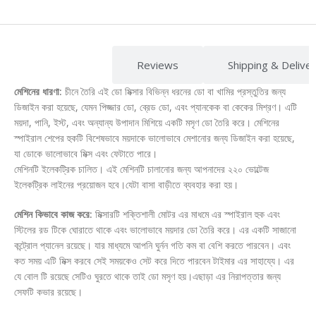
Description
Reviews
Shipping & Delive
মেশিনের ধারণা:
চীনে তৈরি এই ডো মিক্সার বিভিন্ন ধরনের ডো বা খামির প্রস্তুতির জন্য
ডিজাইন করা হয়েছে, যেমন পিজ্জার ডো, ব্রেড ডো, এবং প্যানকেক বা কেকের মিশ্রণ। এটি
ময়দা, পানি, ইস্ট, এবং অন্যান্য উপাদান মিশিয়ে একটি মসৃণ ডো তৈরি করে। মেশিনের
স্পাইরাল শেপের হুকটি বিশেষভাবে ময়দাকে ভালোভাবে মেশানোর জন্য ডিজাইন করা হয়েছে,
যা ডোকে ভালোভাবে মিক্স এবং ফেটাতে পারে।
মেশিনটি ইলেকট্রিক চালিত। এই মেশিনটি চালানোর জন্য আপনাদের ২২০ ভোল্টেজ
ইলেকট্রিক লাইনের প্রয়োজন হবে।যেটা বাসা বাড়ীতে ব্যবহার করা হয়।
মেশিন কিভাবে কাজ করে:
মিক্সারটি শক্তিশালী মোটর এর মাধমে এর স্পাইরাল হুক এবং
স্টিলের রড টিকে ঘোরাতে থাকে এবং ভালোভাবে ময়দার ডো তৈরি করে। এর একটি সাজানো
কন্ট্রোল প্যানেল রয়েছে। যার মাধ্যমে আপনি ঘুর্নন গতি কম বা বেশি করতে পারবেন। এবং
কত সময় এটি মিক্স করবে সেই সময়কেও সেট করে দিতে পারবেন টাইমার এর সাহায্যে। এর
যে বোল টি রয়েছে সেটিও ঘুরতে থাকে তাই ডো মসৃণ হয়।এছাড়া এর নিরাপত্তার জন্য
সেফটি কভার রয়েছে।