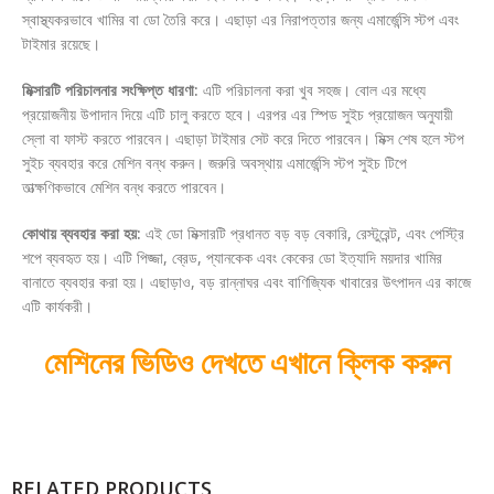
স্বাস্থ্যকরভাবে খামির বা ডো তৈরি করে। এছাড়া এর নিরাপত্তার জন্য এমার্জেন্সি স্টপ এবং
টাইমার রয়েছে।
মিক্সারটি পরিচালনার সংক্ষিপ্ত ধারণা:
এটি পরিচালনা করা খুব সহজ। বোল এর মধ্যে
প্রয়োজনীয় উপাদান দিয়ে এটি চালু করতে হবে। এরপর এর স্পিড সুইচ প্রয়োজন অনুযায়ী
স্লো বা ফাস্ট করতে পারবেন। এছাড়া টাইমার সেট করে দিতে পারবেন। মিক্স শেষ হলে স্টপ
সুইচ ব্যবহার করে মেশিন বন্ধ করুন। জরুরি অবস্থায় এমার্জেন্সি স্টপ সুইচ টিপে
তাত্ক্ষণিকভাবে মেশিন বন্ধ করতে পারবেন।
কোথায় ব্যবহার করা হয়:
এই ডো মিক্সারটি প্রধানত বড় বড় বেকারি, রেস্টুরেন্ট, এবং পেস্ট্রি
শপে ব্যবহৃত হয়। এটি পিজ্জা, ব্রেড, প্যানকেক এবং কেকের ডো ইত্যাদি ময়দার খামির
বানাতে ব্যবহার করা হয়। এছাড়াও, বড় রান্নাঘর এবং বাণিজ্যিক খাবারের উৎপাদন এর কাজে
এটি কার্যকরী।
মেশিনের ভিডিও দেখতে এখানে ক্লিক করুন
RELATED PRODUCTS