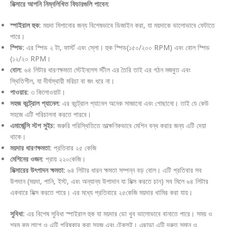
মিক্সারে আপনি নিম্নলিখিত ফিচারগুলি পাবেন:
স্পাইরাল হুক:
ময়দা মিশানোর জন্য বিশেষভাবে ডিজাইন করা, যা ময়দাকে ভালোভাবে ফেটাতে
পারে।
স্পিড:
এর স্পিড ২ টা, ফার্স্ট এবং স্লো। হুক স্পিড(১৫০/২০০ RPM) এবং বোল স্পিড
(১২/২০ RPM।
বোল:
৬৪ লিটার ধারণক্ষমতা স্টেইনলেস স্টীল এর তৈরি তাই এর গঠন মজবুত এবং
স্থিতিশীল, যা দীর্ঘস্থায়ী মরিচা বা জং ধরে না।
পাওয়ার:
৩ কিলোওয়াট।
সহজ কন্ট্রোল প্যানেল:
এর কন্ট্রোল প্যানেল অনেক সাজানো এবং গোছানো। তাই যে কেউ
সহজে এটি পরিচালনা করতে পারবে।
এমার্জেন্সি স্টপ সুইচ:
জরুরি পরিস্থিতিতে তাত্ক্ষণিকভাবে মেশিন বন্ধ করার জন্য এটি দেয়া
থাকে।
ময়দার ধারণক্ষমতা:
প্রতিবার ২৫ কেজি
মেশিনের ওজন:
প্রায় ২২০কেজি।
মিক্সারের উৎপাদন ক্ষমতা:
৬৪ লিটার ধারন ক্ষমতা সম্পন্ন বড় বোল। এটি প্রতিবার সব
উপদান (ময়দা, পানি, ইস্ট, এবং অন্যান্য উপাদান যা মিক্স করতে চান) সব মিলে ৬৪ লিটার
একবারে মিক্স করতে পারে। এর মধ্যে প্রতিবারে ২৫কেজি ময়দার খামির করা যায়।
সুবিধা:
এর বিশেষ সুবিধা স্পাইরাল হুক যা ময়দার ডো খুব ভালোভাবে বানাতে পারে। সময় ও
শ্রম কম লাগে ও এটি পরিষ্কার করা সহজ এবং টেকসই। এছাড়া এটি দ্রুত সমান ও