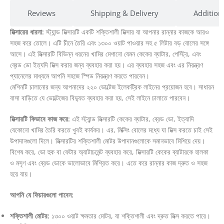
Reviews
Shipping & Delivery
Addition
মিক্সারের ধারনা:
স্ট্যান্ড মিক্সারটি একটি শক্তিশালী মিক্সার যা আপনার রান্নার কাজকে আরও
সহজ করে তোলে। এটি চীনে তৈরি এবং ১৩০০ ওয়াট পাওয়ার সহ ৫ লিটার বড় বোলের সঙ্গে
আসে। এই মিক্সারটি বিভিন্ন ধরনের খামির মেশানো যেমন কেকের ব্যাটার, পেস্ট্রি, এবং
ব্রেড ডো ইত্যদি মিক্স করার জন্য ব্যবহার করা হয়। এর ব্যবহার সহজ এবং এর নিয়ন্ত্রণ
প্যানেলের মাধ্যমে আপনি সহজে স্পিড নিয়ন্ত্রণ করতে পারবেন।
মেশিনটি চালানোর জন্য আপনাদের ২২০ ভোল্টেজ ইলেকট্রিক লাইনের প্রয়োজন হবে। সাধারন
বাসা বাড়িতে যে ভোল্টেজের বিদ্যুত ব্যবহার করা হয়, সেই লাইনে চালাতে পারবেন।
মিক্সারটি কিভাবে কাজ করে:
এই স্ট্যান্ড মিক্সারটি কেকের ব্যাটার, ব্রেড ডো, ইত্যাদি
যেকোনো খামির তৈরি করতে খুবই কার্যকর। এর, মিক্সিং বোলের মধ্যে যা মিক্স করতে চাই সেই
উপাদানগুলো দিলে। মিক্সারটির শক্তিশালী মোটর উপাদানগুলোকে সমানভাবে মিশিয়ে দেয়।
বিশেষ করে, ডো হুক বা ফেটার অ্যাটাচমেন্ট ব্যবহার করে, মিক্সারটি কেকের ব্যাটারকে হালকা
ও মসৃণ এবং ব্রেড ডোকে ভালোভাবে মিশ্রিত করে। এতে করে রান্নার কাজ দ্রুত ও সহজ
হয়ে যায়।
আপনি যে ফিচারগুলো পাবেন:
শক্তিশালী মোটর:
১৩০০ ওয়াট ক্ষমতার মোটর, যা শক্তিশালী এবং দ্রুত মিক্স করতে পারে।