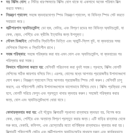
বড় মিক্সিং বোল:
৫ লিটার ধারণক্ষমতার মিক্সিং বোল থাকে যা একসাথে অনেক পরিমান মিক্স
করতে সক্ষম।
নিয়ন্ত্রণ প্যানেল:
সহজে ব্যবহারযোগ্য স্পিড নিয়ন্ত্রণ প্যানেল, যা বিভিন্ন স্পিড সেট করতে
সহায়তা করে।
মাল্টিপারপাস অ্যাটাচমেন্টস:
ডো হুক, ফেটার, এবং মিশ্রণ রডের মত বিভিন্ন অ্যাটাচমেন্ট, যা
কেক, ব্রেড, পেস্ট্রি এবং ক্রীমিং ইত্যাদির জন্য উপযুক্ত।
স্টেবল ডিজাইন:
মেশিনটির স্থিতিশীল ভিত্তি এবং অ্যান্টি-স্লিপ ফুট, যা ব্যবহারের সময়
মেশিনকে নিরাপদ ও স্থিতিশীল রাখে।
সহজ পরিষ্কার:
সহজে পরিষ্কার করা যায় এমন বোল এবং অ্যাটাচমেন্টস, যা ব্যবহারের পর
পরিস্কার করা সহজ।
কিভাবে পরিচালনা করতে হয়:
মেশিনটি পরিচালনা করা খুবই সহজ। প্রথমে, মিক্সিং বোলটি
মেশিনের সঠিক জায়গায় বসিয়ে নিন। এরপর, বোলের মধ্যে আপনার প্রয়োজনীয় উপাদানগুলো
যোগ করুন। নিয়ন্ত্রণ প্যানেলে গিয়ে আপনার প্রয়োজনীয় স্পিড সেট করুন। মেশিনটি চালু
করলে, এর শক্তিশালী মোটর উপাদানগুলোকে ভালোভাবে মিশিয়ে দেবে। মিক্সিং প্রক্রিয়া শেষ
হলে, বোলটি সরিয়ে ফেলুন এবং প্রস্তুত খাবার ব্যবহার করুন। সহজেই পরিষ্কার করার
জন্য, বোল এবং অ্যাটাচমেন্টগুলো ধোয়া যাবে।
কোথায়ব্যবহার করা হয়:
এই স্ট্যান্ড মিক্সারটি প্রধানত রান্নাঘরে ব্যবহৃত হয়, বিশেষ করে
কেক, ব্রেড, পেস্ট্রি এবং অন্যান্য মিশ্রণ প্রস্তুত করার জন্য। এটি বাড়ির রান্নাঘর থেকে
শুরু করে, বেকারি, কফিশপ, এবং রেস্তোরাঁর মতো বাণিজ্যিক রান্নাঘরেও ব্যবহার করা হয়।
মিক্সারটি শক্তিশালী মোটর এবং মাল্টিপারপাস অ্যাটাচমেন্টের মাধ্যমে দ্রুত এবং কার্যকরভাবে