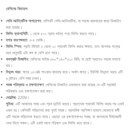
মেশিনের ফিচারস:
সেমি-অটোমেটিক অপারেশন:
মেশিনটি সেমি-অটোমেটিক, যা সহজে ব্যবহারের জন্য ডিজাইন
করা হয়েছে।
ফিলিং ক্যাপাসিটি:
১ থেকে ৫০০ গ্রাম পর্যন্ত পণ্য ফিলিং করতে পারে।
হপার ধারণক্ষমতা:
৩-৪ কেজি।
ফিলিং স্পিড:
প্রতি মিনিটে ৫ থেকে ২০ প্যাকেট ফিলিং করার ক্ষমতা, তবে আপনার পন্যের
ধরন অনুযায়ী এটা কম বা বেশি হতে পারে।
কমপ্যাক্ট ডিজাইন:
মেশিনের সাইজ ৩৮০*২৪০*৫১০ মিমি, যা ছোট স্থানেও সহজে বসানো
যায়।
বিদ্যুৎ খরচ:
মাত্র ১৫০W পাওয়ার ব্যবহার করে। অর্থাৎ মাত্র ১ ইউনিট বিদ্যুত খরচে এটি
৬ ঘন্টারও বেশি সময় চলবে।
সহজ পরিষ্কার ও রক্ষণাবেক্ষণ:
মেশিনের ডিজাইন এমনভাবে করা হয়েছে যে এটি সহজেই
পরিষ্কার এবং রক্ষণাবেক্ষণ করা যায়।
ভোল্টেজ:
220V।
সুবিধা:
এটি আমাদের সময় এবং শ্রম দুটোই বাচায়। প্রত্যেক প্যাকেট ফিলিং করার পর একই
ওজন হয়। মেশিনটি পরিচালনা করা খুবই সহজ। প্রাথমিক প্রশিক্ষণ থাকলে যেকোনো কর্মী
এটি সহজে পরিচালনা করতে পারে। এছাড়া এর রক্ষণাবেক্ষণও সহজ, যা আপনাকে দীর্ঘমেয়াদী
সেবা দিতে সক্ষম। এটি একই সাথে পরিমাপ এবং ফিলিং করে থাকে।