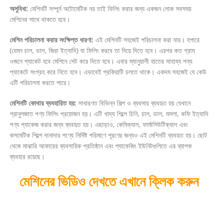
অসুবিধা:
মেশিনটি সম্পুর্ন অটোমেটিক নয় তাই ফিলিং করার জন্য একজন লোক সবসময়
মেশিনের সাথে থাকতে হবে।
মেশিন পরিচালনা করার সংক্ষিপ্ত ধারণা:
এই মেশিনটি সহজেই পরিচালনা করা যায়। হপারে
(যেমন চাল, ডাল, জিরা ইত্যাদি) যা ফিলিং করবে তা দিয়ে দিতে হবে। এরপর কত গ্রাম
ওজনে প্যাকেট হবে মেশিনে সেট করে দিতে হবে। এবার ম্যানুয়ালী হাতের সাহায্য পন্য
প্যাকেটে সংগ্রহ করে নিতে হবে। এভাবেই প্রকিয়াটি চলতে থাকে। একদম সহজেই যে কেউ
এটি পরিচালনা করতে পারে।
মেশিনটি কোথায় ব্যবহারিত হয়:
সাধারণত বিভিন্ন শিল্প ও ব্যবসায় ব্যবহৃত হয় যেখানে
গ্রানুলজাত পণ্য ফিলিং প্রয়োজন হয়। এটি খাদ্য শিল্পে চিনি, চাল, ডাল, মসলা, কফি ইত্যাদি
পণ্য প্যাকেজ করার জন্য ব্যবহৃত হয়। এছাড়াও, কেমিক্যাল, ফার্মাসিউটিক্যাল এবং
কসমেটিক শিল্পে দানাদার পণ্যে নির্দিষ্ট পরিমাণে পূরণের জন্যও এই মেশিনটি ব্যবহৃত হয়। ছোট
থেকে মাঝারি আকারের ব্যবসায়িক প্রতিষ্ঠান এবং প্যাকেজিং ইউনিটগুলিতে এর ব্যাপক
ব্যবহার রয়েছে।
মেশিনের ভিডিও দেখতে এখানে ক্লিক করুন