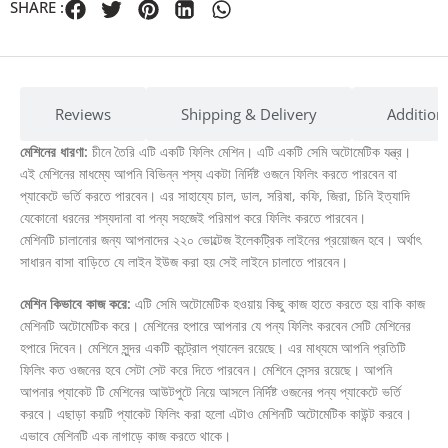
SHARE :
Reviews
Shipping & Delivery
Addition
মেশিনের ধারণা:
চীনে তৈরি এটি একটি ফিলিং মেশিন। এটি একটি সেমি অটোমেটিক যন্ত্র।
এই মেশিনের মাধম্যে আপনি বিভিন্ন শস্য একটা নির্দিষ্ট ওজনে ফিলিং করতে পারবেন বা
প্যাকেটে ভর্তি করতে পারবেন। এর সাহায্যে চাল, ডাল, সরিষা, কফি, জিরা, চিনি ইত্যাদি
যেকোনো ধরনের শস্যদানা বা পন্য সহজেই পরিমাপ করে ফিলিং করতে পারবেন।
মেশিনটি চালানোর জন্য আপনাদের ২২০ ভোল্টেজ ইলেকট্রিক লাইনের প্রয়োজন হবে। অর্থাৎ
সাধারন বাসা বাড়িতে যে লাইন ইউজ করা হয় সেই লাইনে চালাতে পারবেন।
মেশিন কিভাবে কাজ করে:
এটি সেমি অটোমেটিক হওয়ায় কিছু কাজ হাতে করতে হয় বাকি কাজ
মেশিনটি অটোমেটিক করে। মেশিনের হপারে আপনার যে পন্য ফিলিং করবেন সেটি মেশিনের
হপারে দিবেন। মেশিনে সুন্দর একটি কন্ট্রোল প্যানেল রয়েছে। এর মাধ্যমে আপনি প্রতিটি
ফিলিং কত ওজনের হবে সেটা সেট করে দিতে পারবেন। মেশিনে সেন্সর রয়েছে। আপনি
আপনার প্যাকেট টি মেশিনের আউটপুটে নিয়ে আসলে নির্দিষ্ট ওজনের পন্য প্যাকেটে ভর্তি
করবে। এছাড়া কয়টি প্যাকেট ফিলিং করা হলো এটাও মেশিনটি অটোমেটিক কাউন্ট করবে।
এভাবে মেশিনটি এক নাগাড়ে কাজ করতে থাকে।