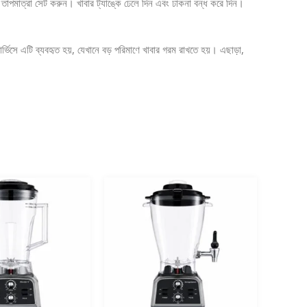
য় তাপমাত্রা সেট করুন। খাবার ট্যাঙ্কে ঢেলে দিন এবং ঢাকনা বন্ধ করে দিন।
সার্ভিসে এটি ব্যবহৃত হয়, যেখানে বড় পরিমাণে খাবার গরম রাখতে হয়। এছাড়া,