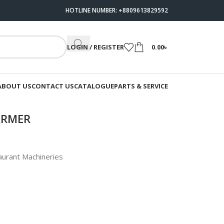
HOTLINE NUMBER: +8809613829592
LOGIN / REGISTER
0.00
৳
ABOUT US
CONTACT US
CATALOGUE
PARTS & SERVICE
ARMER
urant Machineries