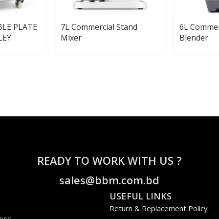
BLE PLATE
7L Commercial Stand
6L Commer
LEY
Mixer
Blender
READY TO WORK WITH US ?
sales@bbm.com.bd
USEFUL LINKS
Return & Replacement Policy
ross