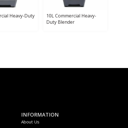
cial Heavy-Duty
10L Commercial Heavy-
15L C
Duty Blender
Duty 
INFORMATION
About Us