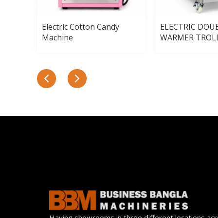
4-
Electric Cotton Candy
ELECTRIC DOU
Machine
WARMER TROL
Having showrooms in three different locations ac