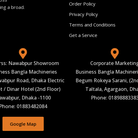
Order Policy
ing a broad.
Privacy Policy
Terms and Conditions
Get a Service
rss: Nawabpur Showroom
Corporate Marketin
ness Bangla Machineries
Business Bangla Machineri
abpur Road, Dhaka Electric
Begum Rokeya Sarani, (2nd
 / Dinar Hotel (2nd Floor)
Taltala, Agargaon, Dh
awabpur, Dhaka -1100
Phone: 0189888338
Phone: 01883482084
Google Map