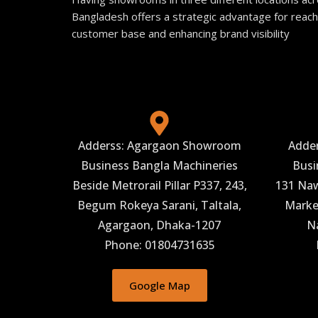
Bangladesh offers a strategic advantage for reach
customer base and enhancing brand visibility
Adderss: Agargaon Showroom
Adde
Business Bangla Machineries
Busi
Beside Metrorail Pillar P337, 243,
131 Naw
Begum Rokeya Sarani, Taltala,
Market
Agargaon, Dhaka-1207
N
Phone: 01804731635
Google Map