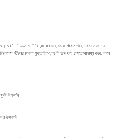
রম রাখে। মেশিনটি ২২০ ভোল্ট বিদ্যুৎ সরবরাহ থেকে শক্তি গ্রহণ করে এবং ১.৫
 স্টেইনলেস স্টীলের ঢাকনা যুক্ত ট্যাঙ্কগুলি তাপ ধরে রাখতে সাহায্য করে, ফলে
্য খুবই উপকারী।
াকলেও উপকারি।