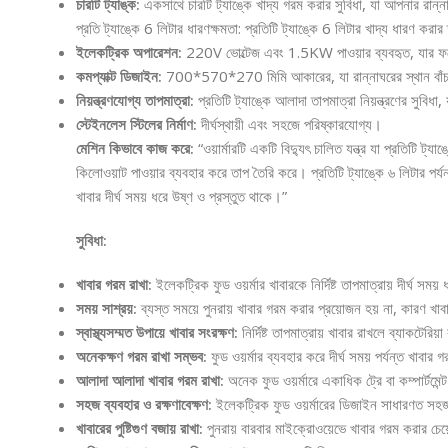
চারটি ট্যাঙ্ক:
একসাথে চারটি ট্যাঙ্কে খাদ্য গরম করার সুবিধা, যা আপনার রান
প্রতি ট্যাঙ্কে 6 লিটার ধারণক্ষমতা: প্রতিটি ট্যাঙ্কে 6 লিটার খাদ্য ধারণ করা
ইলেকট্রিক অপারেশন:
220V ভোল্টেজ এবং 1.5KW পাওয়ার ব্যবহৃত, যার ফলে
কমপ্যাক্ট ডিজাইন:
700*570*270 মিমি আকারের, যা রান্নাঘরের স্থান বাঁ
নিয়ন্ত্রণযোগ্য তাপমাত্রা:
প্রতিটি ট্যাঙ্কে আলাদা তাপমাত্রা নিয়ন্ত্রণের সুবিধ
স্টেইনলেস স্টিলের নির্মাণ:
দীর্ঘস্থায়ী এবং সহজে পরিষ্কারযোগ্য।
মেশিন কিভাবে কাজ করে:
“ওয়ার্মারটি একটি বিদ্যুৎ চালিত যন্ত্র যা প্রতিটি ট
কিলোওয়াট পাওয়ার ব্যবহার করে তাপ তৈরি করে। প্রতিটি ট্যাঙ্কে ৬ লিটার পর্যন্
খাবার দীর্ঘ সময় ধরে উষ্ণ ও প্রস্তুত থাকে।”
সুবিধা:
খাবার গরম রাখা:
ইলেকট্রিক ফুড ওয়র্মার খাবারকে নির্দিষ্ট তাপমাত্রায় দীর্ঘ সম
সময় সাশ্রয়:
ব্যস্ত সময়ে পুনরায় খাবার গরম করার প্রয়োজন হয় না, কারণ খাবা
স্বাস্থ্যসম্মত উপায়ে খাবার সংরক্ষণ:
নির্দিষ্ট তাপমাত্রায় খাবার রাখলে ব্যাকটেরিয়
অনেকক্ষণ গরম রাখা সম্ভব:
ফুড ওয়র্মার ব্যবহার করে দীর্ঘ সময় পর্যন্ত খাবার 
আলাদা আলাদা খাবার গরম রাখা:
অনেক ফুড ওয়র্মারে একাধিক ট্রে বা কম্পার্টম
সহজ ব্যবহার ও রক্ষণাবেক্ষণ:
ইলেকট্রিক ফুড ওয়র্মারের ডিজাইন সাধারণত সহজ
খাবারের পুষ্টিগুণ বজায় রাখা:
পুনরায় বারবার মাইক্রোওয়েভে খাবার গরম করার চেয়ে 