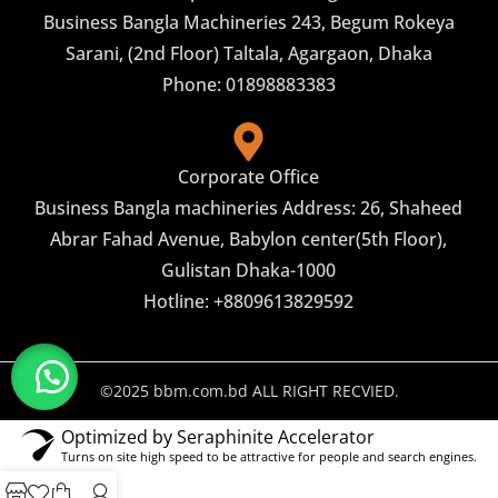
Business Bangla Machineries 243, Begum Rokeya
Sarani, (2nd Floor) Taltala, Agargaon, Dhaka
Phone: 01898883383
Corporate Office
Business Bangla machineries Address: 26, Shaheed
Abrar Fahad Avenue, Babylon center(5th Floor),
Gulistan Dhaka-1000
Hotline: +8809613829592
©2025 bbm.com.bd ALL RIGHT RECVIED.
Optimized by Seraphinite Accelerator
Turns on site high speed to be attractive for people and search engines.