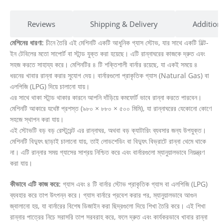
Reviews
Shipping & Delivery
Addition
মেশিনের ধারণা:
চীনে তৈরি এই মেশিনটি একটি আধুনিক গ্যাস স্টোভ, যার সাথে একটি বিল্ট-
ইন টেবিলের মতো সাপোর্ট বা স্টান্ড যুক্ত করা হয়েছে। এটি রান্নাঘরের কাজকে দ্রুত এবং
সহজ করতে সাহায্য করে। মেশিনটির ৪ টি শক্তিশালী বার্নার রয়েছে, যা একই সময়ে ৪
ধরনের খাবার রান্না করার সুযোগ দেয়। বার্নারগুলো প্রাকৃতিক গ্যাস (Natural Gas) বা
এলপিজি (LPG) দিয়ে চালানো যায়।
এর সাথে থাকা স্টান্ড থাকার কারনে আপনি দাঁড়িয়ে কমফোর্ট ভাবে রান্না করতে পারবেন।
মেশিনটি আকারে যথেষ্ট প্রশস্ত (৯৮০ × ৮৮০ × ৫০০ মিমি), যা রান্নাঘরের যেকোনো কোণে
সহজে স্থাপন করা যায়।
এই স্টোভটি বড় বড় রেস্টুরেন্ট এর রান্নাঘর, অথবা বড় ক্যাটারিং ব্যবসার জন্য উপযুক্ত।
মেশিনটি বিদ্যুৎ ছাড়াই চালানো যায়, তাই লোডশেডিং বা বিদ্যুৎ বিভ্রাটে রান্না থেমে থাকে
না। এটি রান্নার সময় গ্যাসের সাশ্রয় নিশ্চিত করে এবং বার্নারগুলো ম্যানুয়ালভাবে নিয়ন্ত্রণ
করা যায়।
কীভাবে এটি কাজ করে:
গ্যাস এবং ৪ টি বার্নার স্টোভ প্রাকৃতিক গ্যাস বা এলপিজি (LPG)
ব্যবহার করে তাপ উৎপন্ন করে। গ্যাস বার্নারে প্রবেশ করার পর, ম্যানুয়ালভাবে আগুন
জ্বালানো হয়, যা বার্নারের বিশেষ ডিজাইন করা ছিদ্রগুলো দিয়ে শিখা তৈরি করে। এই শিখা
রান্নার পাত্রের নিচে সরাসরি তাপ সরবরাহ করে, ফলে দ্রুত এবং কার্যকরভাবে খাবার রান্না