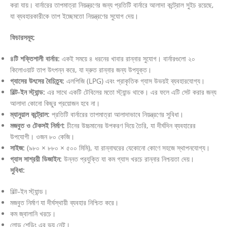
করা যায়। বার্নারের তাপমাত্রা নিয়ন্ত্রণের জন্য প্রতিটি বার্নারে আলাদা কন্ট্রোল সুইচ রয়েছে,
যা ব্যবহারকারীকে তাপ ইচ্ছেমতো নিয়ন্ত্রণের সুযোগ দেয়।
ফিচারসমূহ:
৪টি শক্তিশালী বার্নার:
একই সময়ে ৪ ধরনের খাবার রান্নার সুযোগ। বার্নারগুলো ২০
কিলোওয়াট তাপ উৎপন্ন করে, যা দ্রুত রান্নার জন্য উপযুক্ত।
গ্যাসের উৎসের বৈচিত্র্য:
এলপিজি (LPG) এবং প্রাকৃতিক গ্যাস উভয়ই ব্যবহারযোগ্য।
বিল্ট-ইন স্ট্যান্ড:
এর সাথে একটি টেবিলের মতো স্ট্যান্ড থাকে। এর ফলে এটি সেট করার জন্য
আলাদা কোনো কিছুর প্রয়োজন হবে না।
ম্যানুয়াল কন্ট্রোল:
প্রতিটি বার্নারের তাপমাত্রা আলাদাভাবে নিয়ন্ত্রণের সুবিধা।
মজবুত ও টেকসই নির্মাণ:
চীনের উচ্চমানের উপকরণ দিয়ে তৈরি, যা দীর্ঘদিন ব্যবহারের
উপযোগী। ওজন ৮০ কেজি।
সাইজ:
(৯৮০ × ৮৮০ × ৫০০ মিমি), যা রান্নাঘরের যেকোনো কোণে সহজে স্থাপনযোগ্য।
গ্যাস সাশ্রয়ী ডিজাইন:
উন্নত প্রযুক্তি যা কম গ্যাস খরচে রান্নার নিশ্চয়তা দেয়।
সুবিধা:
বিল্ট-ইন স্ট্যান্ড।
মজবুত নির্মাণ যা দীর্ঘস্থায়ী ব্যবহার নিশ্চিত করে।
কম জ্বালানি খরচে।
লোড শেডিং এর ভয় নেই।