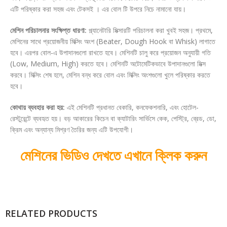
এটি পরিষ্কার করা সহজ এবং টেকসই । এর বোল টি উপরে নিচে নামানো যায়।
মেশিন পরিচালনার সংক্ষিপ্ত ধারণা:
প্ল্যানেটারি মিক্সারটি পরিচালনা করা খুবই সহজ। প্রথমে,
মেশিনের সাথে প্রয়োজনীয় মিক্সিং অংশ (Beater, Dough Hook বা Whisk) লাগাতে
হবে। এরপর বোল-এ উপাদানগুলো রাখতে হবে। মেশিনটি চালু করে প্রয়োজন অনুযায়ী গতি
(Low, Medium, High) করতে হবে। মেশিনটি অটোমেটিকভাবে উপাদানগুলো মিক্স
করবে। মিক্সিং শেষ হলে, মেশিন বন্ধ করে বোল এবং মিক্সিং অংশগুলো খুলে পরিষ্কার করতে
হবে।
কোথায় ব্যবহার করা হয়:
এই মেশিনটি প্রধানত বেকারি, কনফেকশনারি, এবং হোটেল-
রেস্টুরেন্টে ব্যবহৃত হয়। বড় আকারের কিচেন বা ক্যাটারিং সার্ভিসে কেক, পেস্ট্রি, ব্রেড, ডো,
ক্রিম এবং অন্যান্য মিশ্রণ তৈরির জন্য এটি উপযোগী।
মেশিনের ভিডিও দেখতে এখানে ক্লিক করুন
RELATED PRODUCTS