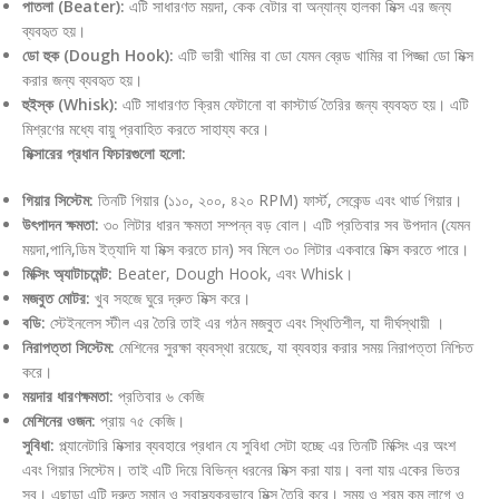
পাতলা (Beater):
এটি সাধারণত ময়দা, কেক বেটার বা অন্যান্য হালকা মিক্স এর জন্য
ব্যবহৃত হয়।
ডো হুক (Dough Hook):
এটি ভারী খামির বা ডো যেমন ব্রেড খামির বা পিজ্জা ডো মিক্স
করার জন্য ব্যবহৃত হয়।
হুইস্ক (Whisk):
এটি সাধারণত ক্রিম ফেটানো বা কাস্টার্ড তৈরির জন্য ব্যবহৃত হয়। এটি
মিশ্রণের মধ্যে বায়ু প্রবাহিত করতে সাহায্য করে।
মিক্সারের প্রধান ফিচারগুলো হলো:
গিয়ার সিস্টেম:
তিনটি গিয়ার (১১০, ২০০, ৪২০ RPM) ফার্স্ট, সেকেন্ড এবং থার্ড গিয়ার।
উৎপাদন ক্ষমতা:
৩০ লিটার ধারন ক্ষমতা সম্পন্ন বড় বোল। এটি প্রতিবার সব উপদান (যেমন
ময়দা,পানি,ডিম ইত্যাদি যা মিক্স করতে চান) সব মিলে ৩০ লিটার একবারে মিক্স করতে পারে।
মিক্সিং অ্যাটাচমেন্ট:
Beater, Dough Hook, এবং Whisk।
মজবুত মোটর:
খুব সহজে ঘুরে দ্রুত মিক্স করে।
বডি:
স্টেইনলেস স্টীল এর তৈরি তাই এর গঠন মজবুত এবং স্থিতিশীল, যা দীর্ঘস্থায়ী ।
নিরাপত্তা সিস্টেম:
মেশিনের সুরক্ষা ব্যবস্থা রয়েছে, যা ব্যবহার করার সময় নিরাপত্তা নিশ্চিত
করে।
ময়দার ধারণক্ষমতা:
প্রতিবার ৬ কেজি
মেশিনের ওজন:
প্রায় ৭৫ কেজি।
সুবিধা:
প্ল্যানেটারি মিক্সার ব্যবহারে প্রধান যে সুবিধা সেটা হচ্ছে এর তিনটি মিক্সিং এর অংশ
এবং গিয়ার সিস্টেম। তাই এটি দিয়ে বিভিন্ন ধরনের মিক্স করা যায়। বলা যায় একের ভিতর
সব। এছাড়া এটি দ্রুত সমান ও স্বাস্থ্যকরভাবে মিক্স তৈরি করে। সময় ও শ্রম কম লাগে ও