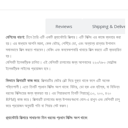
Description
Reviews
Shipping & Delive
মেশিনের ধারণা:
চীনে তৈরি এটি একটি প্ল্যানেটারি মিক্সার। এটি মিক্সিং এর কাজে ব্যবহার করা
হয়। এর মাধ্যমে আপনি ময়দা, কেক বেটার, পেস্ট্রি ডো, এবং অন্যান্য রান্নার উপাদান
সমানভাবে মিক্স করতে পারবেন। বেকিং এবং কনফেকশনারি খাবারে মিক্স করতে এটি ব্যবহারিত
হয়।
মেশিনটি ইলেকট্রিক চালিত। এই মেশিনটি চালানোর জন্য আপনাদের ২২০/৩৮০ ভোল্টেজ
ইলেকট্রিক লাইনের প্রয়োজন হবে।
কিভাবে মিক্সারটি কাজ করে:
মিক্সারটির মোটর বেল্ট দিয়ে যুক্ত থাকে ফলে এটি অনেক
শক্তিশালী। এতে তিনটি প্রধান মিক্সিং অংশ থাকে: বিটার, ডো হুক এবং হুইস্ক, যা বিভিন্ন
ধরনের মিক্সিংয়ের জন্য ব্যবহৃত হয়। এর গিয়ারগুলো তিনটি গিয়ারে(১১০, ২০০, ৪২০
RPM) কাজ করে। মিক্সারটি চালানোর জন্য উপকরণগুলো বোল-এ রাখুন এবং মেশিনটি চালু
করে প্রয়োজন অনুযায়ী গতি বা গিয়ার সেট করুন।
প্ল্যানেটারি মিক্সারে সাধারণত তিন ধরনের প্রধান মিক্সিং অংশ থাকে: