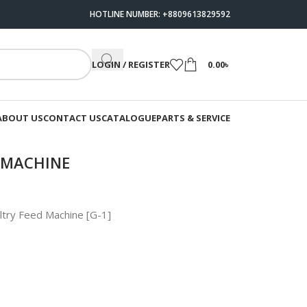
HOTLINE NUMBER: +8809613829592
LOGIN / REGISTER
0.00
৳
ABOUT US
CONTACT US
CATALOGUE
PARTS & SERVICE
 MACHINE
ltry Feed Machine [G-1]