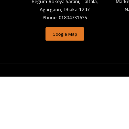
Begum Rokeya Sarani, Taltala,
Market
Agargaon, Dhaka-1207
N
Phone: 01804731635
Google Map