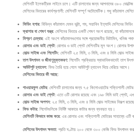
মেশিনটি ইলেকট্রিক লাইনে চলে। এটি চালানোর জন্য আপনাদের ৩৮০ ভোল্টেজ
মেশিনের ভিতরের কার্যপ্রণালী: মেশিনটি সম্পূর্ণ অটোমেটিক। শুধু কাঁচামাল মে
ফিডিং হপার:
বিভিন্ন কাঁচামাল যেমন ভুট্টা, গম, সয়াবিন ইত্যাদি মেশিনের ফি
ক্রাশার বা পেষণ যন্ত্র:
মেশিনের ভিতরে একটি পেষণ অংশ রয়েছে, যা কাঁচামালকে
মিশ্রণ চেম্বার:
এই অংশে কাঁচামালগুলোর সঙ্গে প্রয়োজনীয় ভিটামিন, খনিজ পদা
রোলার এবং ডাই প্লেট:
রোলার ও ডাই প্লেট মেশিনটির মূল অংশ। রোলার উপাদা
মোল্ড সাইজ এবং পিলেটিং:
মেশিনটি ২.৫ মিমি, ৩ মিমি, এবং ৪ মিমি মোল্ড স
তাপ উৎপাদন ও জীবাণুমুক্তকরণ:
পিলেটিং প্রক্রিয়ায় স্বাভাবিকভাবেই তাপ উ
আউটপুট চ্যানেল:
ফিড তৈরি হয়ে গেলে আউটপুট চ্যানেল দিয়ে বেরিয়ে আসে।
মেশিনের ভিতরে কী আছে:
পাওয়ারফুল মোটর:
মেশিনটি চালানোর জন্য ৭.৫ কিলোওয়াটের শক্তিশালী মোটর 
রোলার এবং ডাই প্লেট:
এতে ৩টি রোলার রয়েছে এবং ১৯৮ মিমি ডাই প্লেট, এগু
মোল্ড সাইজ অপশন:
২.৫ মিমি, ৩ মিমি, এবং ৪ মিমি মোল্ড সাইজের বিকল্প রয়ে
ফিড কটার:
পিলেটগুলিকে নির্দিষ্ট আকারে কাটার জন্য ব্যবহৃত হয়।
মেশিনটি কিভাবে কাজ করে:
এর রোলার এবং শক্তিশালী মোটরের সাহায্যে এটি কা
মেশিনের উৎপাদন ক্ষমতা:
প্রতি ঘণ্টায় ২০০ থেকে ৩০০ কেজি ফিড উৎপাদন করত