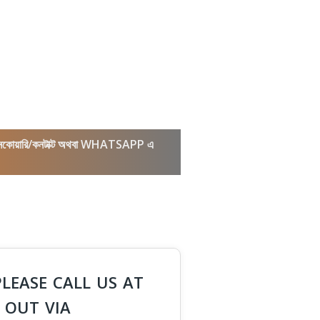
কল/ইনকোয়ারি/কনটাক্ট অথবা WHATSAPP এ
PLEASE CALL US AT
 OUT VIA