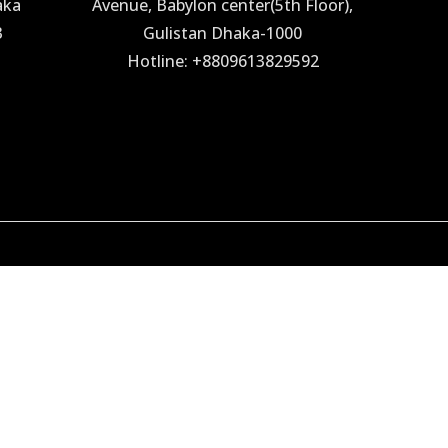
aka
Avenue, Babylon center(5th Floor),
3
Gulistan Dhaka-1000
Hotline: +8809613829592