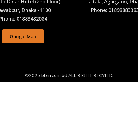
 / Dinar Hotel (2nd Floor)
Taltala, Agargaon, Dh
awabpur, Dhaka -1100
Phone: 0189888338
Phone: 01883482084
Google Map
©2025 bbm.com.bd ALL RIGHT RECVIED.