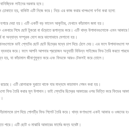
 বানিজ্যিক লাইনের দরকার হবে।
শিনে ঢোকাতে হয়, বাকিটা এটি নিজে করে। নিচে এর কাজ করার ধাপগুলো বর্ণনা করা হলো:
ডিং হপারে দেয়া হয়। এটি একটি বড় ফানেল আকৃতির, যেখানে কাঁচামাল জমা হয়।
 একবারে পিষে ছোট টুকরো বা গুঁড়োতে রূপান্তর করে। এটি খাদ্য উপাদানগুলোকে এমন আকারে নি
র্থ বা অন্যান্য সম্পূরক যোগ করে ভালোভাবে মেশানো হয়।
নগুলোকে ডাই প্লেটের ছোট ছোট ছিদ্রের মধ্যে চাপ দিয়ে ঠেলে দেয়। এর ফলে উপাদানগুলো স
াইজ ব্যবহার করে। ফলে আপনি আপনার প্রয়োজন অনুযায়ী বিভিন্ন সাইজের ফিড তৈরি করতে পারব
ৎপন্ন হয়, যা কাঁচামাল জীবাণুমুক্ত করে এবং ফিডকে আরও টেকসই করে তোলে।
রয়েছে। এটি রোলারকে ঘুরাতে থাকে যার মাধ্যমে কাচামাল পেষন করা হয়।
লো ফিড তৈরি করার মূল উপাদান। ডাই প্লেটের ছিদ্রের আকারের ওপর ভিত্তি করে ফিডের আকার 
ছে।
ঁচামালকে চাপ দিয়ে পোলট্রি ফিড পিলেট তৈরি করে। খাদ্য কণাগুলো একই আকার ও ওজনের হওয়া
ে পারে। এটি ছোট ও মাঝারি আকারের ফার্মের জন্য যথেষ্ট।