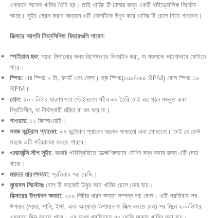
একবারে অনেক খামির তৈরি হয়। তাই খামির টি ঢালার জন্য একটি হাইড্রোলিক সিস্টেম
আছে। সুইচ প্রেস করার মাধ্যমে এটি বোলটিকে উবুর করে খামির টি ঢেলে নিতে পারবেন।
মিক্সারে আপনি নিম্নলিখিত ফিচারগুলি পাবেন:
স্পাইরাল হুক:
ময়দা মিশানোর জন্য বিশেষভাবে ডিজাইন করা, যা ময়দাকে ভালোভাবে ফেটাতে
পারে।
স্পিড:
এর স্পিড ২ টা, ফার্স্ট এবং স্লো। হুক স্পিড(১৩০/২৬০ RPM) বোল স্পিড ১৬
RPM।
বোল:
২০০ লিটার ধারণক্ষমতা স্টেইনলেস স্টীল এর তৈরি তাই এর গঠন মজবুত এবং
স্থিতিশীল, যা দীর্ঘস্থায়ী মরিচা বা জং ধরে না।
পাওয়ার:
১২ কিলোওয়াট।
সহজ কন্ট্রোল প্যানেল:
এর কন্ট্রোল প্যানেল অনেক সাজানো এবং গোছানো। তাই যে কেউ
সহজে এটি পরিচালনা করতে পারবে।
এমার্জেন্সি স্টপ সুইচ:
জরুরি পরিস্থিতিতে তাত্ক্ষণিকভাবে মেশিন বন্ধ করার জন্য এটি দেয়া
থাকে।
ময়দার ধারণক্ষমতা:
প্রতিবার ৭৫ কেজি।
মুভেবল সিস্টেমঃ
বোল টি সহজেই উবুর করে খামির ঢেলে নেয়া যায়।
মিক্সারের উৎপাদন ক্ষমতা:
২০০ লিটার ধারন ক্ষমতা সম্পন্ন বড় বোল। এটি প্রতিবার সব
উপদান (ময়দা, পানি, ইস্ট, এবং অন্যান্য উপাদান যা মিক্স করতে চান) সব মিলে ২০০লিটার
একবারে মিক্স করতে পারে। এর মধ্যে প্রতিবারে ৭৫ কেজি ময়দার খামির করা যায়।