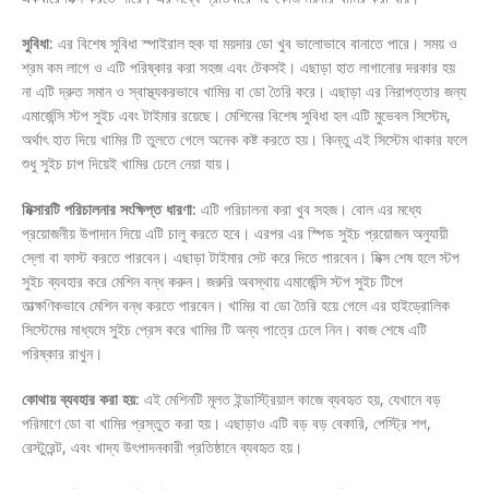
সুবিধা:
এর বিশেষ সুবিধা স্পাইরাল হুক যা ময়দার ডো খুব ভালোভাবে বানাতে পারে। সময় ও
শ্রম কম লাগে ও এটি পরিষ্কার করা সহজ এবং টেকসই। এছাড়া হাত লাগানোর দরকার হয়
না এটি দ্রুত সমান ও স্বাস্থ্যকরভাবে খামির বা ডো তৈরি করে। এছাড়া এর নিরাপত্তার জন্য
এমার্জেন্সি স্টপ সুইচ এবং টাইমার রয়েছে। মেশিনের বিশেষ সুবিধা হল এটি মুভেবল সিস্টেম,
অর্থাৎ হাত দিয়ে খামির টি তুলতে গেলে অনেক কষ্ট করতে হয়। কিন্তু এই সিস্টেম থাকার ফলে
শুধু সুইচ চাপ দিয়েই খামির ঢেলে নেয়া যায়।
মিক্সারটি পরিচালনার সংক্ষিপ্ত ধারণা:
এটি পরিচালনা করা খুব সহজ। বোল এর মধ্যে
প্রয়োজনীয় উপাদান দিয়ে এটি চালু করতে হবে। এরপর এর স্পিড সুইচ প্রয়োজন অনুযায়ী
স্লো বা ফাস্ট করতে পারবেন। এছাড়া টাইমার সেট করে দিতে পারবেন। মিক্স শেষ হলে স্টপ
সুইচ ব্যবহার করে মেশিন বন্ধ করুন। জরুরি অবস্থায় এমার্জেন্সি স্টপ সুইচ টিপে
তাত্ক্ষণিকভাবে মেশিন বন্ধ করতে পারবেন। খামির বা ডো তৈরি হয়ে গেলে এর হাইড্রোলিক
সিস্টেমের মাধ্যমে সুইচ প্রেস করে খামির টি অন্য পাত্রে ঢেলে নিন। কাজ শেষে এটি
পরিষ্কার রাখুন।
কোথায় ব্যবহার করা হয়:
এই মেশিনটি মূলত ইন্ডাস্ট্রিয়াল কাজে ব্যবহৃত হয়, যেখানে বড়
পরিমাণে ডো বা খামির প্রস্তুত করা হয়। এছাড়াও এটি বড় বড় বেকারি, পেস্ট্রি শপ,
রেস্টুরেন্ট, এবং খাদ্য উৎপাদনকারী প্রতিষ্ঠানে ব্যবহৃত হয়।