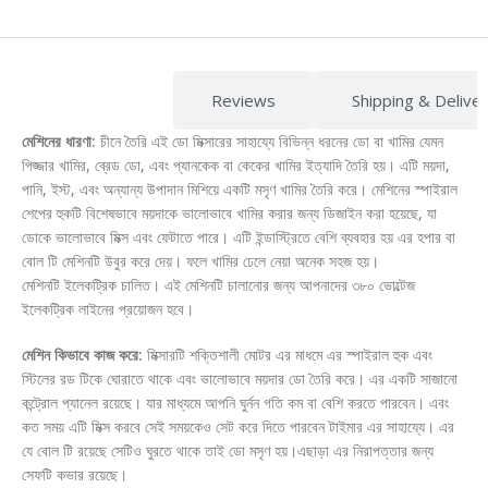
Description
Reviews
Shipping & Delive
মেশিনের ধারণা:
চীনে তৈরি এই ডো মিক্সারের সাহায্যে বিভিন্ন ধরনের ডো বা খামির যেমন
পিজ্জার খামির, ব্রেড ডো, এবং প্যানকেক বা কেকের খামির ইত্যাদি তৈরি হয়। এটি ময়দা,
পানি, ইস্ট, এবং অন্যান্য উপাদান মিশিয়ে একটি মসৃণ খামির তৈরি করে। মেশিনের স্পাইরাল
শেপের হুকটি বিশেষভাবে ময়দাকে ভালোভাবে খামির করার জন্য ডিজাইন করা হয়েছে, যা
ডোকে ভালোভাবে মিক্স এবং ফেটাতে পারে। এটি ইন্ডাস্ট্রিতে বেশি ব্যবহার হয় এর হপার বা
বোল টি মেশিনটি উবুর করে দেয়। ফলে খামির ঢেলে নেয়া অনেক সহজ হয়।
মেশিনটি ইলেকট্রিক চালিত। এই মেশিনটি চালানোর জন্য আপনাদের ৩৮০ ভোল্টেজ
ইলেকট্রিক লাইনের প্রয়োজন হবে।
মেশিন কিভাবে কাজ করে:
মিক্সারটি শক্তিশালী মোটর এর মাধমে এর স্পাইরাল হুক এবং
স্টিলের রড টিকে ঘোরাতে থাকে এবং ভালোভাবে ময়দার ডো তৈরি করে। এর একটি সাজানো
কন্ট্রোল প্যানেল রয়েছে। যার মাধ্যমে আপনি ঘুর্নন গতি কম বা বেশি করতে পারবেন। এবং
কত সময় এটি মিক্স করবে সেই সময়কেও সেট করে দিতে পারবেন টাইমার এর সাহায্যে। এর
যে বোল টি রয়েছে সেটিও ঘুরতে থাকে তাই ডো মসৃণ হয়।এছাড়া এর নিরাপত্তার জন্য
সেফটি কভার রয়েছে।