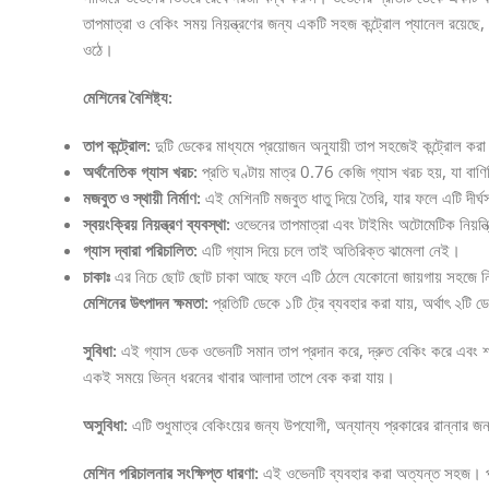
তাপমাত্রা ও বেকিং সময় নিয়ন্ত্রণের জন্য একটি সহজ কন্ট্রোল প্যানেল রয়
ওঠে।
মেশিনের বৈশিষ্ট্য:
তাপ কন্ট্রোল:
দুটি ডেকের মাধ্যমে প্রয়োজন অনুযায়ী তাপ সহজেই কন্ট্রোল করা
অর্থনৈতিক গ্যাস খরচ:
প্রতি ঘণ্টায় মাত্র 0.76 কেজি গ্যাস খরচ হয়, যা ব
মজবুত ও স্থায়ী নির্মাণ:
এই মেশিনটি মজবুত ধাতু দিয়ে তৈরি, যার ফলে এটি দীর্ঘস
স্বয়ংক্রিয় নিয়ন্ত্রণ ব্যবস্থা:
ওভেনের তাপমাত্রা এবং টাইমিং অটোমেটিক নিয়ন্ত্র
গ্যাস দ্বারা পরিচালিত:
এটি গ্যাস দিয়ে চলে তাই অতিরিক্ত ঝামেলা নেই।
চাকাঃ
এর নিচে ছোট ছোট চাকা আছে ফলে এটি ঠেলে যেকোনো জায়গায় সহজে ন
মেশিনের উৎপাদন ক্ষমতা:
প্রতিটি ডেকে ১টি ট্রে ব্যবহার করা যায়, অর্থাৎ ২টি
সুবিধা:
এই গ্যাস ডেক ওভেনটি সমান তাপ প্রদান করে, দ্রুত বেকিং করে এবং শক্ত
একই সময়ে ভিন্ন ধরনের খাবার আলাদা তাপে বেক করা যায়।
অসুবিধা:
এটি শুধুমাত্র বেকিংয়ের জন্য উপযোগী, অন্যান্য প্রকারের রান্নার জ
মেশিন পরিচালনার সংক্ষিপ্ত ধারণা:
এই ওভেনটি ব্যবহার করা অত্যন্ত সহজ। প্র