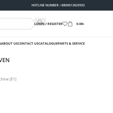
HOTLINE NUMBER: +8809613829592
LOGIN / REGISTER
0.00
৳
G
ABOUT US
CONTACT US
CATALOGUE
PARTS & SERVICE
OVEN
hine [E1]