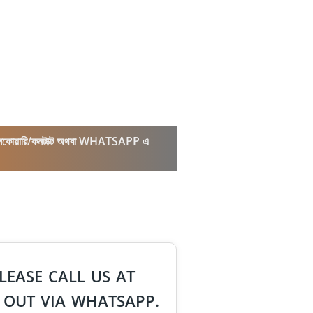
কল/ইনকোয়ারি/কনটাক্ট অথবা WHATSAPP এ
LEASE CALL US AT
 OUT VIA WHATSAPP.