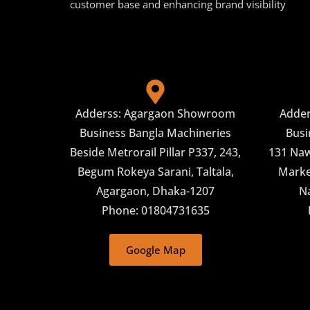
customer base and enhancing brand visibility
Adderss: Agargaon Showroom
Adde
Business Bangla Machineries
Busi
Beside Metrorail Pillar P337, 243,
131 Naw
Begum Rokeya Sarani, Taltala,
Market
Agargaon, Dhaka-1207
N
Phone: 01804731635
Google Map