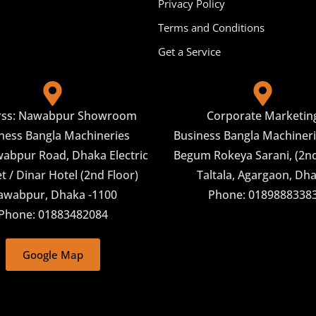
Privacy Policy
Terms and Conditions
Get a Service
rss: Nawabpur Showroom
Corporate Marketin
ness Bangla Machineries
Business Bangla Machineri
abpur Road, Dhaka Electric
Begum Rokeya Sarani, (2nd
 / Dinar Hotel (2nd Floor)
Taltala, Agargaon, Dh
awabpur, Dhaka -1100
Phone: 0189888338
Phone: 01883482084
Google Map