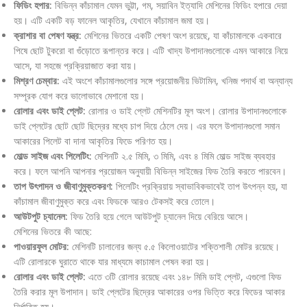
ফিডিং হপার:
বিভিন্ন কাঁচামাল যেমন ভুট্টা, গম, সয়াবিন ইত্যাদি মেশিনের ফিডিং হপারে দেয়া
হয়। এটি একটি বড় ফানেল আকৃতির, যেখানে কাঁচামাল জমা হয়।
ক্রাশার বা পেষণ যন্ত্র:
মেশিনের ভিতরে একটি পেষণ অংশ রয়েছে, যা কাঁচামালকে একবারে
পিষে ছোট টুকরো বা গুঁড়োতে রূপান্তর করে। এটি খাদ্য উপাদানগুলোকে এমন আকারে নিয়ে
আসে, যা সহজে প্রক্রিয়াজাত করা যায়।
মিশ্রণ চেম্বার:
এই অংশে কাঁচামালগুলোর সঙ্গে প্রয়োজনীয় ভিটামিন, খনিজ পদার্থ বা অন্যান্য
সম্পূরক যোগ করে ভালোভাবে মেশানো হয়।
রোলার এবং ডাই প্লেট:
রোলার ও ডাই প্লেট মেশিনটির মূল অংশ। রোলার উপাদানগুলোকে
ডাই প্লেটের ছোট ছোট ছিদ্রের মধ্যে চাপ দিয়ে ঠেলে দেয়। এর ফলে উপাদানগুলো সমান
আকারের পিলেট বা দানা আকৃতির ফিডে পরিণত হয়।
মোল্ড সাইজ এবং পিলেটিং:
মেশিনটি ২.৫ মিমি, ৩ মিমি, এবং ৪ মিমি মোল্ড সাইজ ব্যবহার
করে। ফলে আপনি আপনার প্রয়োজন অনুযায়ী বিভিন্ন সাইজের ফিড তৈরি করতে পারবেন।
তাপ উৎপাদন ও জীবাণুমুক্তকরণ:
পিলেটিং প্রক্রিয়ায় স্বাভাবিকভাবেই তাপ উৎপন্ন হয়, যা
কাঁচামাল জীবাণুমুক্ত করে এবং ফিডকে আরও টেকসই করে তোলে।
আউটপুট চ্যানেল:
ফিড তৈরি হয়ে গেলে আউটপুট চ্যানেল দিয়ে বেরিয়ে আসে।
মেশিনের ভিতরে কী আছে:
পাওয়ারফুল মোটর:
মেশিনটি চালানোর জন্য ৫.৫ কিলোওয়াটের শক্তিশালী মোটর রয়েছে।
এটি রোলারকে ঘুরাতে থাকে যার মাধ্যমে কাচামাল পেষন করা হয়।
রোলার এবং ডাই প্লেট:
এতে ৩টি রোলার রয়েছে এবং ১৪৮ মিমি ডাই প্লেট, এগুলো ফিড
তৈরি করার মূল উপাদান। ডাই প্লেটের ছিদ্রের আকারের ওপর ভিত্তি করে ফিডের আকার
নির্ধারিত হয়।