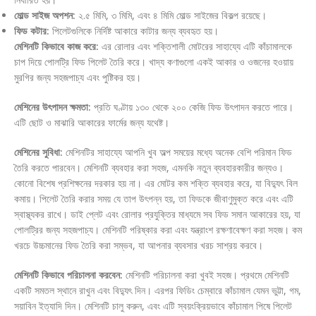
মোল্ড সাইজ অপশন:
২.৫ মিমি, ৩ মিমি, এবং ৪ মিমি মোল্ড সাইজের বিকল্প রয়েছে।
ফিড কটার:
পিলেটগুলিকে নির্দিষ্ট আকারে কাটার জন্য ব্যবহৃত হয়।
মেশিনটি কিভাবে কাজ করে:
এর রোলার এবং শক্তিশালী মোটরের সাহায্যে এটি কাঁচামালকে
চাপ দিয়ে পোলট্রি ফিড পিলেট তৈরি করে। খাদ্য কণাগুলো একই আকার ও ওজনের হওয়ায়
মুরগির জন্য সহজপাচ্য এবং পুষ্টিকর হয়।
মেশিনের উৎপাদন ক্ষমতা:
প্রতি ঘণ্টায় ১৩০ থেকে ২০০ কেজি ফিড উৎপাদন করতে পারে।
এটি ছোট ও মাঝারি আকারের ফার্মের জন্য যথেষ্ট।
মেশিনের সুবিধা:
মেশিনটির সাহায্যে আপনি খুব অল্প সময়ের মধ্যে অনেক বেশি পরিমান ফিড
তৈরি করতে পারবেন। মেশিনটি ব্যবহার করা সহজ, এমনকি নতুন ব্যবহারকারীর জন্যও।
কোনো বিশেষ প্রশিক্ষনের দরকার হয় না। এর মোটর কম শক্তি ব্যবহার করে, যা বিদ্যুৎ বিল
কমায়। পিলেট তৈরি করার সময় যে তাপ উৎপন্ন হয়, তা ফিডকে জীবাণুমুক্ত করে এবং এটি
স্বাস্থ্যকর রাখে। ডাই প্লেট এবং রোলার প্রযুক্তির মাধ্যমে সব ফিড সমান আকারের হয়, যা
পোলট্রির জন্য সহজপাচ্য। মেশিনটি পরিষ্কার করা এবং যন্ত্রাংশ রক্ষণাবেক্ষণ করা সহজ। কম
খরচে উচ্চমানের ফিড তৈরি করা সম্ভব, যা আপনার ব্যবসার খরচ সাশ্রয় করবে।
মেশিনটি কিভাবে পরিচালনা করবেন:
মেশিনটি পরিচালনা করা খুবই সহজ। প্রথমে মেশিনটি
একটি সমতল স্থানে রাখুন এবং বিদ্যুৎ দিন। এরপর ফিডিং চেম্বারে কাঁচামাল যেমন ভুট্টা, গম,
সয়াবিন ইত্যাদি দিন। মেশিনটি চালু করুন, এবং এটি স্বয়ংক্রিয়ভাবে কাঁচামাল পিষে পিলেট