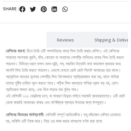
SHARE :
Description
Reviews
Shipping & Delive
মেশিনের ধারণা:
চীনে তৈরি এটি পশুপাখিদের খাদ্য ফিড তৈরি করার মেশিন। এই মেশিনের
সাহায্যে আপনারা মুরগি, হাঁস, কোয়েল বা অন্যান্য পোলট্রি পাখিদের খাবার ফিড তৈরি করতে
পারবেন। বিভিন্ন ধরনে ফসল যেমন ভুট্টা, গম, সয়াবিন ইত্যাদি নানা কাচামাল ব্যবহার করে
আপনি ফিড তৈরি করতে পারবেন। এগুলো দেখতে ছোট ছোট পিলেট আকারের হয়ে থাকে।
প্রাকৃতিক খাদ্যের তুলনায় পোলট্রি ফিড বিশেষভাবে প্রক্রিয়াজাত করা হয়, যাতে পাখিরা
তাদের পুষ্টির চাহিদা পূরণ করতে পারে। সঠিক ফিড ব্যবহারে পাখিরা দ্রুত বড় হয়, রোগ-
প্রতিরোধ ক্ষমতা বাড়ে, এবং ডিম পাড়ার হার বৃদ্ধি পায়।
এই মেশিনটি ২২০ ভোল্টেজে চলে, যা সাধারণ বিদ্যুৎ লাইনে সহজেই ব্যবহারযোগ্য। এটি ছোট
থেকে মাঝারি আকারের খামার এবং বাণিজ্যিক ব্যবহার উভয়ের জন্য উপযুক্ত।
মেশিনের ভিতরের কার্যপ্রণালী:
মেশিনটি সম্পূর্ণ অটোমেটিক। শুধু কাঁচামাল মেশিনে ঢোকাতে
হয়, বাকিটা এটি নিজে করে। নিচে এর কাজ করার ধাপগুলো বর্ণনা করা হলো: