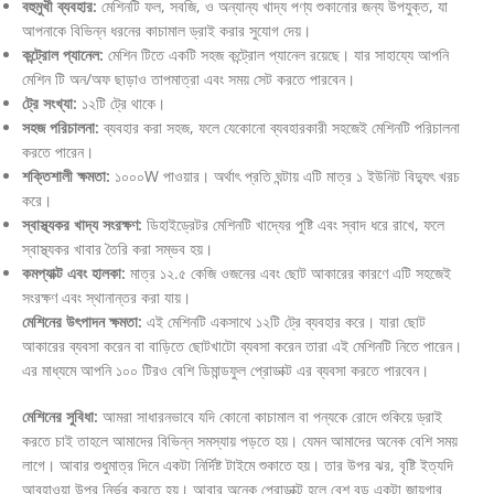
বহুমুখী ব্যবহার:
মেশিনটি ফল, সবজি, ও অন্যান্য খাদ্য পণ্য শুকানোর জন্য উপযুক্ত, যা
আপনাকে বিভিন্ন ধরনের কাচামাল ড্রাই করার সুযোগ দেয়।
কন্ট্রোল প্যানেল:
মেশিন টিতে একটি সহজ কন্ট্রোল প্যানেল রয়েছে। যার সাহায্যে আপনি
মেশিন টি অন/অফ ছাড়াও তাপমাত্রা এবং সময় সেট করতে পারবেন।
ট্রে সংখ্যা:
১২টি ট্রে থাকে।
সহজ পরিচালনা:
ব্যবহার করা সহজ, ফলে যেকোনো ব্যবহারকারী সহজেই মেশিনটি পরিচালনা
করতে পারেন।
শক্তিশালী ক্ষমতা:
১০০০W পাওয়ার। অর্থাৎ প্রতি ঘন্টায় এটি মাত্র ১ ইউনিট বিদ্যুৎ খরচ
করে।
স্বাস্থ্যকর খাদ্য সংরক্ষণ:
ডিহাইড্রেটর মেশিনটি খাদ্যের পুষ্টি এবং স্বাদ ধরে রাখে, ফলে
স্বাস্থ্যকর খাবার তৈরি করা সম্ভব হয়।
কমপ্যাক্ট এবং হালকা:
মাত্র ১২.৫ কেজি ওজনের এবং ছোট আকারের কারণে এটি সহজেই
সংরক্ষণ এবং স্থানান্তর করা যায়।
মেশিনের উৎপাদন ক্ষমতা:
এই মেশিনটি একসাথে ১২টি ট্রে ব্যবহার করে। যারা ছোট
আকারের ব্যবসা করেন বা বাড়িতে ছোটখাটো ব্যবসা করেন তারা এই মেশিনটি নিতে পারেন।
এর মাধ্যমে আপনি ১০০ টিরও বেশি ডিমান্ডফুল প্রোডাক্ট এর ব্যবসা করতে পারবেন।
মেশিনের সুবিধা:
আমরা সাধারনভাবে যদি কোনো কাচামাল বা পন্যকে রোদে শুকিয়ে ড্রাই
করতে চাই তাহলে আমাদের বিভিন্ন সমস্যায় পড়তে হয়। যেমন আমাদের অনেক বেশি সময়
লাগে। আবার শুধুমাত্র দিনে একটা নির্দিষ্ট টাইমে শুকাতে হয়। তার উপর ঝর, বৃষ্টি ইত্যদি
আবহাওয়া উপর নির্ভর করতে হয়। আবার অনেক প্রোডাক্ট হলে বেশ বড় একটা জায়গার