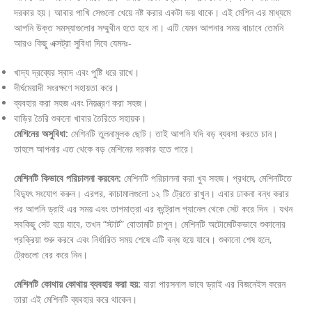
দরকার হয়। আবার পাখি সেগুলো খেয়ে নষ্ট করার একটা ভয় থাকে। এই মেশিন এর মাধ্যমে
আপনি উক্ত সমস্যাগুলোর সম্মুখীন হতে হবে না। এটি যেমন আপনার সময় বাচাবে তেমনি
আরও কিছু এক্সট্রা সুবিধা দিবে যেমনঃ-
খাদ্য দ্রব্যের স্বাদ এবং পুষ্টি ধরে রাখে।
দীর্ঘমেয়াদী সংরক্ষণে সহায়তা করে।
ব্যবহার করা সহজ এবং নিয়ন্ত্রণ করা সহজ।
বাড়ির তৈরি শুকনো খাবার তৈরিতে সহায়ক।
মেশিনের অসুবিধা:
মেশিনটি তুলনামুলক ছোট। তাই আপনি যদি বড় ব্যবসা করতে চান।
তাহলে আপনার এত থেকে বড় মেশিনের দরকার হতে পারে।
মেশিনটি কিভাবে পরিচালনা করবেন:
মেশিনটি পরিচালনা করা খুব সহজ। প্রথমে, মেশিনটিতে
বিদ্যুৎ সংযোগ করুন। এরপর, কাচামালগুলো ১২ টি ট্রেতে রাখুন। এবার ঢাকনা বন্ধ করার
পর আপনি ড্রাই এর সময় এবং তাপমাত্রা এর কন্ট্রোল প্যানেল থেকে সেট করে দিন । যখন
সবকিছু সেট হয়ে যাবে, তখন “স্টার্ট” বোতামটি চাপুন। মেশিনটি অটোমেটিকভাবে শুকানোর
প্রক্রিয়া শুরু করবে এবং নির্ধারিত সময় শেষে এটি বন্ধ হয়ে যাবে। শুকানো শেষ হলে,
ট্রেগুলো বের করে নিন।
মেশিনটি কোথায় কোথায় ব্যবহার করা হয়:
যারা পারসনাল ভাবে ড্রাই এর বিজনেইস করেন
তারা এই মেশিনটি ব্যবহার করে থাকেন।