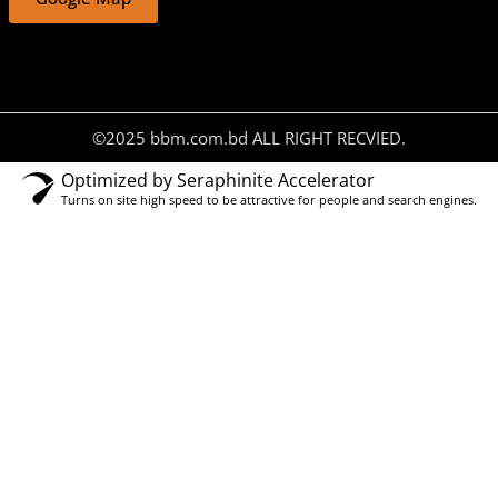
©2025 bbm.com.bd ALL RIGHT RECVIED.
Optimized by Seraphinite Accelerator
Turns on site high speed to be attractive for people and search engines.