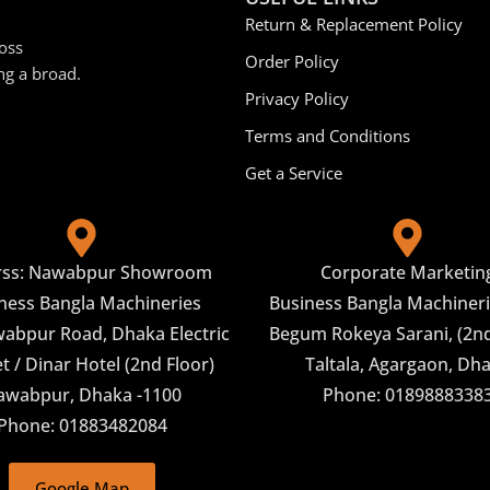
Return & Replacement Policy
oss
Order Policy
ng a broad.
Privacy Policy
Terms and Conditions
Get a Service
rss: Nawabpur Showroom
Corporate Marketin
ness Bangla Machineries
Business Bangla Machineri
abpur Road, Dhaka Electric
Begum Rokeya Sarani, (2nd
 / Dinar Hotel (2nd Floor)
Taltala, Agargaon, Dh
awabpur, Dhaka -1100
Phone: 0189888338
Phone: 01883482084
Google Map