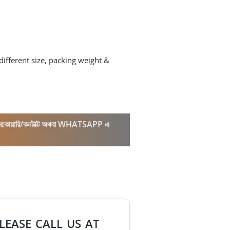
fferent size, packing weight &
কল/ইনকোয়ারি/কনটাক্ট অথবা WHATSAPP এ
LEASE CALL US AT