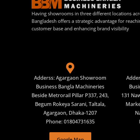
Having showrooms in three different locations acr
Bangladesh offers a strategic advantage for reachi
customer base and enhancing brand visibility
Adderss: Agargaon Showroom
Adde
Business Bangla Machineries
Busi
Beside Metrorail Pillar P337, 243,
131 Naw
Begum Rokeya Sarani, Taltala,
Market
Agargaon, Dhaka-1207
N
Phone: 01804731635
Google Map