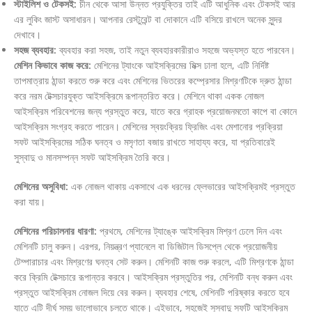
স্টাইলিশ ও টেকসই:
চীন থেকে আসা উন্নত প্রযুক্তির তাই এটি আধুনিক এবং টেকসই আর
এর লুকিং জাস্ট অসাধারন। আপনার রেস্টুরেন্ট বা দোকানে এটি বসিয়ে রাখলে অনেক সুন্দর
দেখাবে।
সহজ ব্যবহার:
ব্যবহার করা সহজ, তাই নতুন ব্যবহারকারীরাও সহজে অভ্যস্ত হতে পারবেন।
মেশিন কিভাবে কাজ করে:
মেশিনের ট্যাংকে আইসক্রিমের মিক্স ঢালা হলে, এটি নির্দিষ্ট
তাপমাত্রায় ঠান্ডা করতে শুরু করে এবং মেশিনের ভিতরের কম্প্রেসার মিশ্রণটিকে দ্রুত ঠান্ডা
করে নরম টেক্সচারযুক্ত আইসক্রিমে রূপান্তরিত করে। মেশিনে থাকা একক নোজল
আইসক্রিম পরিবেশনের জন্য প্রস্তুত করে, যাতে করে গ্রাহক প্রয়োজনমতো কাপে বা কোনে
আইসক্রিম সংগ্রহ করতে পারেন। মেশিনের স্বয়ংক্রিয় ফ্রিজিং এবং মেশানোর প্রক্রিয়া
সফট আইসক্রিমের সঠিক ঘনত্ব ও মসৃণতা বজায় রাখতে সাহায্য করে, যা প্রতিবারেই
সুস্বাদু ও মানসম্পন্ন সফট আইসক্রিম তৈরি করে।
মেশিনের অসুবিধা:
এক নোজল থাকায় একসাথে এক ধরনের ফ্লেভারের আইসক্রিমই প্রস্তুত
করা যায়।
মেশিনের পরিচালনার ধারণা:
প্রথমে, মেশিনের ট্যাঙ্কে আইসক্রিম মিশ্রণ ঢেলে দিন এবং
মেশিনটি চালু করুন। এরপর, নিয়ন্ত্রণ প্যানেলে বা ডিজিটাল ডিসপ্লে থেকে প্রয়োজনীয়
টেম্পারাচার এবং মিশ্রণের ঘনত্ব সেট করুন। মেশিনটি কাজ শুরু করলে, এটি মিশ্রণকে ঠান্ডা
করে ক্রিমি টেক্সচারে রূপান্তর করবে। আইসক্রিম প্রস্তুতির পর, মেশিনটি বন্ধ করুন এবং
প্রস্তুত আইসক্রিম নোজল দিয়ে বের করুন। ব্যবহার শেষে, মেশিনটি পরিষ্কার করতে হবে
যাতে এটি দীর্ঘ সময় ভালোভাবে চলতে থাকে। এইভাবে, সহজেই সুস্বাদু সফটি আইসক্রিম