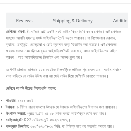
Reviews
Shipping & Delivery
Addition
মেশিনের ধারণা:
চীনে তৈরি এটি একটি সফট আইস ক্রিম তৈরি করার মেশিন। এই মেশিনের
সাহয্যে আপনি সুস্বাদু সফট আইসক্রিম তৈরি করতে পারবেন। যা বিশেষভাবে দোকান,
ক্যাফে, রেস্টুরেন্ট, রেস্তোরাঁ ও ছোট ব্যবসার জন্য ডিজাইন করা হয়েছে। এই মেশিনের
মাধ্যমে সহজে নরম টেক্সচারযুক্ত আইসক্রিম তৈরি করা যায়, এসব আইসক্রিমের চাহিদা
ব্যাপক। আর আইসক্রিমের ডিজাইন গুলা অনেক সুন্দর হয়।
মেশিনটি চালাতে আপনার ২২০ ভোল্টেজ ইলেকট্রিক লাইনের প্রয়োজন হবে। অর্থাৎ সাধারন
বাসা বাড়িতে যে লাইন ইউজ করা হয় সেই লাইন দিয়ে মেশিনটি চালাতে পারবেন।
মেশিনে আপনি নীচের ফিচারগুলি পাবেন:
পাওয়ার:
১১৫০ ওয়াট।
ট্যাঙ্ক:
৬ লিটার ধারণ ক্ষমতার ট্যাঙ্ক যে ট্যাংকে আইসক্রিমের উপাদান গুলা রাখবেন।
উৎপাদন ক্ষমতা:
প্রতি ঘণ্টায় ১৪-১৮ কেজি সফটি আইসক্রিম তৈরি করা যায়।
রেফ্রিজারেন্ট:
R22 রেফ্রিজারেন্ট ব্যবহৃত হয়েছে।
কমপ্যাক্ট ডিজাইন:
৩১০*৬৭০*৮৩০ মিমি, যা বিভিন্ন জায়গায় সহজেই বসানো যায়।