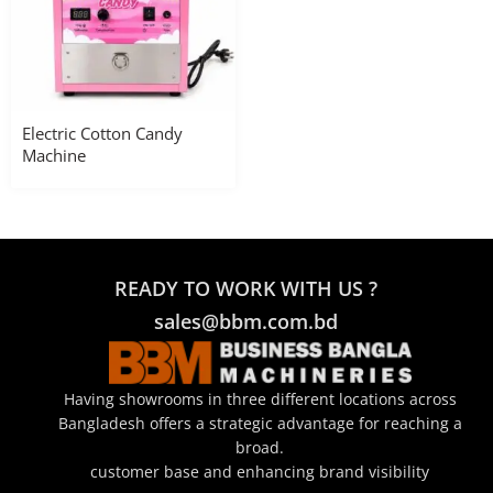
Electric Cotton Candy
Machine
READY TO WORK WITH US ?
sales@bbm.com.bd
Having showrooms in three different locations across
Bangladesh offers a strategic advantage for reaching a
broad.
customer base and enhancing brand visibility