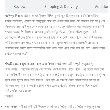
Reviews
Shipping & Delivery
Addition
সংক্ষিপ্ত বিবরন:
এটা হচ্ছে দুই ট্যাংক বিশিষ্ঠ বুফেই জুস ডিসপেন্সার। ক্যাটারিং সার্ভিস,
বাফেট আয়োজন, হোটেল বা রেস্টুরেন্টে ঠান্ডা জুস পরিবেশনের জন্য এটি ব্যবহার করা হয়। এর
বিশেষত্ব হচ্ছে এটি জুস কে সমসময় ঠান্ডা রাখে এবং জুস পরিবেশন করা অত্যন্ত সহজ। এটি
দেখতে অনেক প্রিমিয়াম যা আপনার বুফেই, রেস্টুরেন্টে এর সৌন্দর্য বাড়িয়ে তুলবে। এটি
স্টেইনলেস স্টীলের তৈরি এবং নিচে বড় প্লেটের উপর সেটাপ করা থাকে। তাই এট সবসময়
স্টেইবল থাকে এবং পড়ে যাওয়ার ভয় থাকে না। জুসের গ্লাস রাখার জায়গাটি এমনভাবে
ডিজাইন করা হয়েছে যাতে অসতর্কতার ফলে পড়ে গেলে সেটি নিচে জমা হয়, ফলে পরিবেশ সাফ
রাখতে সহায়তা করে”।
⚙️এটি যেভাবে জুস কে ঠান্ডা রাখে এবং কিভাবে সার্ভ করে:
এটি সম্পুর্ন ম্যানুয়াল জুস
ডিসপেনসার। প্রত্যেক ট্যাঙ্ক এর ভিতরে একটি স্টীলের পাইপ থাকে। এর মধ্যে বরফ দেয়া
হয়। পাইপ টি বরফ থাকার ফলে ঠান্ডা থাকে এবং ট্যাংক এর জুস কেও ঠান্ডা রাখে। এর সুবিধা
হলো বরফ জুসের সাথে মিশে যায় না। তাই জুস এর সাধ বা টেস্ট কোনোভাবেই নষ্ট হয় না।
ট্যাংকের মধ্যে জুস বা অন্যান্য ঠান্ডা পানীয় ঢেলে রাখলেই, সামনের লিভার টিপে সহজেই
পানীয় পরিবেশন করা যায়।
ফিচারস
ধারণ ক্ষমতা:
এই মেশিনটি দুটি ট্যাংকে ৮ লিটার+৮ লিটার মোট ১৬ লিটার পর্যন্ত জুস ধারণ