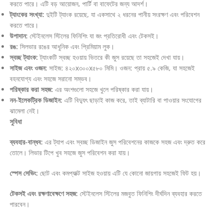
করতে পারে। এটি বড় আয়োজন, পার্টি বা বাফেটের জন্য আদর্শ।
ট্যাংকের সংখ্যা:
দুইটি ট্যাংক রয়েছে, যা একসাথে ২ ধরনের পানীয় সংরক্ষণ এবং পরিবেশন
করতে পারে।
উপাদান:
স্টেইনলেস স্টিলের ফিনিশিং যা জং প্রতিরোধী এবং টেকসই।
রঙ:
সিলভার রঙের আধুনিক এবং প্রিমিয়াম লুক।
স্বচ্ছ ট্যাংক:
ট্যাংকটি স্বচ্ছ হওয়ায় ভিতরে কী জুস রয়েছে তা সহজেই দেখা যায়।
সাইজ এবং ওজন:
সাইজ: ৪২০x৩০০x৫৮০ মিমি। ওজন: প্রায় ৫.৯ কেজি, যা সহজেই
বহনযোগ্য এবং সহজে সরানো সম্ভব।
পরিষ্কার করা সহজ:
এর অংশগুলো সহজে খুলে পরিষ্কার করা যায়।
নন-ইলেকট্রিক ডিজাইন:
এটি বিদ্যুৎ ছাড়াই কাজ করে, তাই ব্যাটারি বা পাওয়ার সংযোগের
ঝামেলা নেই।
সুবিধা
ব্যবহার-বান্ধব:
এর ট্যাপ এবং স্বচ্ছ ডিজাইন জুস পরিবেশনের কাজকে সহজ এবং দ্রুত করে
তোলে। লিভার টিপে খুব সহজে জুস পরিবেশন করা যায়।
স্পেস সেভিং:
ছোট এবং কমপ্যাক্ট সাইজ হওয়ায় এটি যে কোনো জায়গায় সহজেই ফিট হয়।
টেকসই এবং রক্ষণাবেক্ষণে সহজ:
স্টেইনলেস স্টিলের মজবুত ফিনিশিং দীর্ঘদিন ব্যবহার করতে
পারবেন।