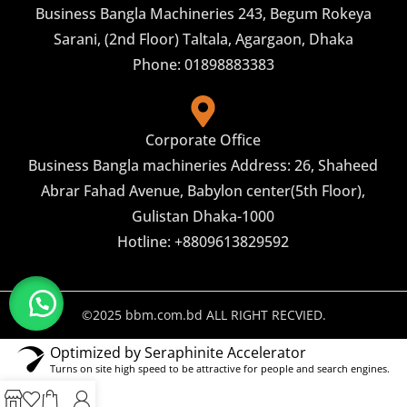
Business Bangla Machineries 243, Begum Rokeya
Sarani, (2nd Floor) Taltala, Agargaon, Dhaka
Phone: 01898883383
Corporate Office
Business Bangla machineries Address: 26, Shaheed
Abrar Fahad Avenue, Babylon center(5th Floor),
Gulistan Dhaka-1000
Hotline: +8809613829592
©2025 bbm.com.bd ALL RIGHT RECVIED.
Optimized by Seraphinite Accelerator
Turns on site high speed to be attractive for people and search engines.